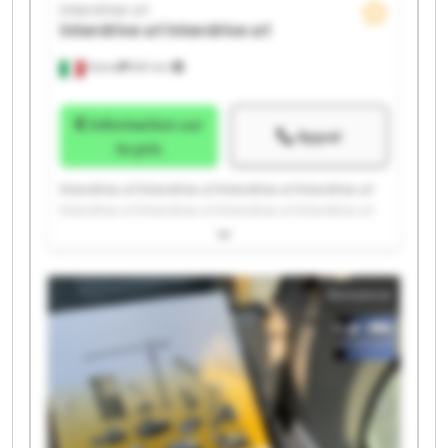
Interdrive srl
Interdrive srl
Interdrive srl
Parma
651 km
Information sur
Appel
le prix
Interdrive srl Interdrive srl Interdrive srl Interdrive srl
Interdrive srl Interdrive srl Interdrive srl Interdrive srl
Interdrive srl Interdrive srl Interdrive srl Interdrive srl
Interdrive srl Interdrive srl Interdrive srl Interdrive srl
Interdrive srl Interdrive srl Interdrive srl Interdrive srl
Annonce