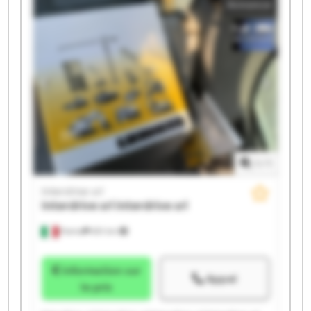
Annonce
1
/
1
Interdrive srl
Interdrive srl
Interdrive srl
Parma
651 km
Information sur
Appel
le prix