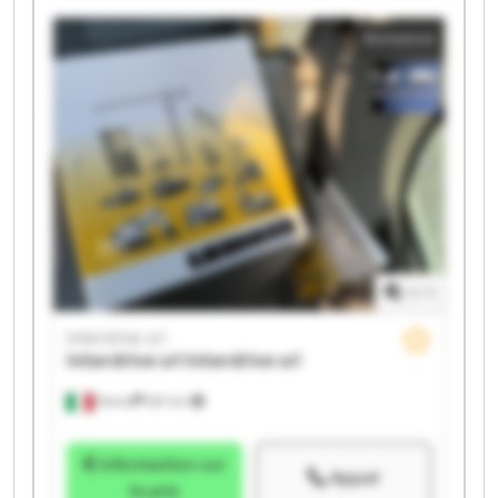
Interdrive srl Interdrive srl Interdrive srl Interdrive srl
Annonce
1
/
1
Interdrive srl
Interdrive srl
Interdrive srl
Parma
651 km
Information sur
Appel
le prix