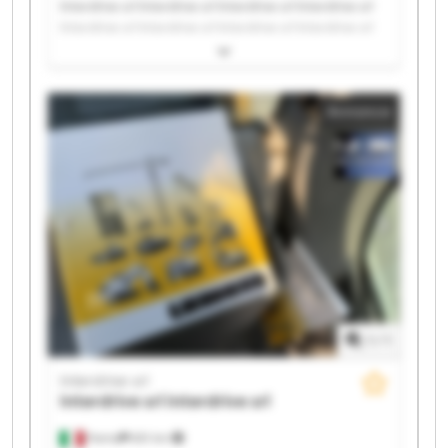
Interdrive srl Interdrive srl Interdrive srl Interdrive srl
Interdrive srl Interdrive srl Interdrive srl Interdrive srl
Interdrive srl Interdrive srl Interdrive srl Interdrive srl
Interdrive srl Interdrive srl Interdrive srl Interdrive srl
Interdrive srl Interdrive srl Interdrive srl Interdrive srl
Annonce
1
/
1
Interdrive srl
Interdrive srl
Interdrive srl
Parma
651 km