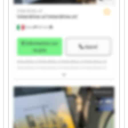
Interdrive srl
Interdrive srl
Interdrive srl
Parma
651 km
Information sur
Appel
le prix
Interdrive srl Interdrive srl Interdrive srl Interdrive srl
Interdrive srl Interdrive srl Interdrive srl Interdrive srl
Interdrive srl Interdrive srl Interdrive srl Interdrive srl
Interdrive srl Interdrive srl Interdrive srl Interdrive srl
Interdrive srl Interdrive srl Interdrive srl Interdrive srl
Annonce