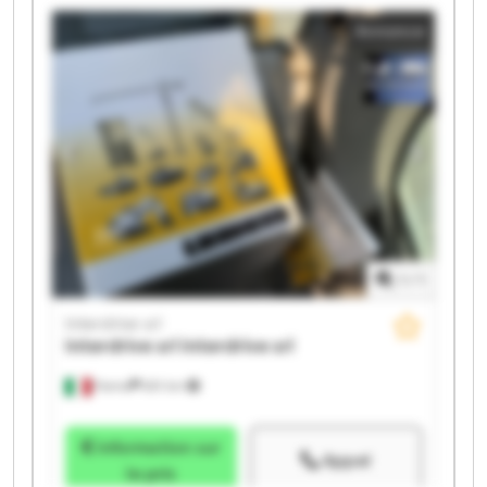
Interdrive srl Interdrive srl Interdrive srl Interdrive srl
Annonce
1
/
1
Interdrive srl
Interdrive srl
Interdrive srl
Parma
651 km
Information sur
Appel
le prix