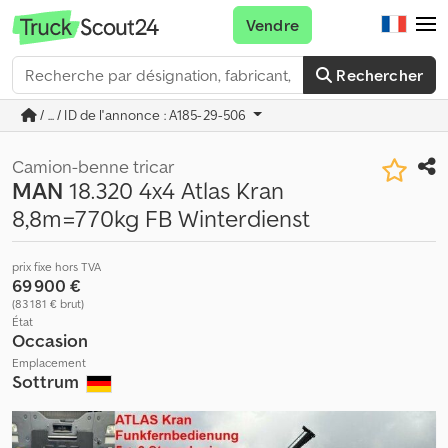
Vendre
Rechercher
/ ... / ID de l'annonce : A185-29-506
Camion-benne tricar
MAN
18.320 4x4 Atlas Kran
8,8m=770kg FB Winterdienst
prix fixe hors TVA
69 900 €
(83 181 € brut)
État
Occasion
Emplacement
Sottrum