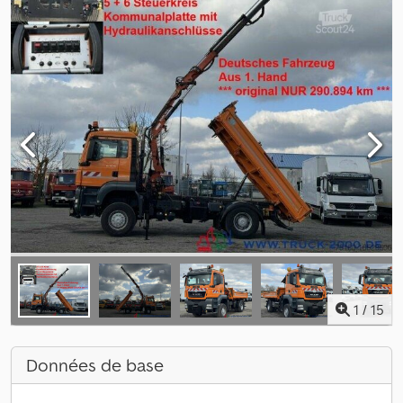
1
/
15
Données de base