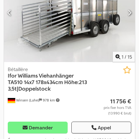
d'informations = Nombre de cylindres: 4 Capacité du moteur: 1.995
cc Poids à vide: 1.901 kg Dcsdpfxoyiz Imj Akvok Capacité de
charge: 1.129 kg PBV: 3.030 kg Marque moteur: Opel Nombre de
propriétaires: 1 Prix de vente: € 5.590, US$ 6.392 TVA/marge: TVA
déductible
1
/
15
Bétaillère
Ifor Williams Viehanhänger
TA510
14x7 178x434cm Höhe:213
3,5t|Doppelstock
11 756 €
Winsen (Luhe)
978 km
prix fixe hors TVA
(13 990 € brut)
Demander
Appel