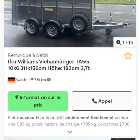
1
/
16
Remorque à bétail
Ifor Williams Viehanhänger
TA5G
10x6 311x156cm Höhe: 182cm 2,7t
Warstein
734 km
Information sur le
Appel
prix
État:
nouveau
, Fonctionnalité:
entièrement fonctionnel
, poids à
vide:
995 kg
, poids maximal de charge:
1 705 kg
, poids total:
2 700
kg
, configuration d'essieux:
2 essieux
, longueur de l'espace de
chargement:
3 110 mm
, largeur de l’espace de chargement:
1 550