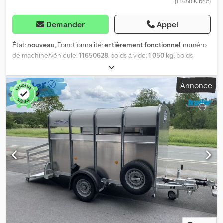
(11 650 € brut)
Demander
Appel
État:
nouveau
, Fonctionnalité:
entièrement fonctionnel
, numéro
de machine/véhicule:
11650628
, poids à vide:
1 050 kg
, poids
maximal de charge:
2 450 kg
, poids total:
3 500 kg
, configuration
d'essieux:
2 essieux
, longueur de l'espace de chargement:
434
Annonce
mm
, largeur de l’espace de chargement:
178 mm
, hauteur de
l'espace de chargement:
183 mm
, suspension:
acier
, Année de
construction:
2026
, Remorque à bestiaux TA510 d’Ifor Williams :
l’outil idéal pour le transport d’animaux La remorque à bétail du
leader du marché Ifor Williams est équipée à l’avant d’une porte
d’entrée divisée. Des trappes d’aération situées de chaque côté
assurent une ventilation optimale de l’habitacle, permettant ainsi
aux animaux de bénéficier d’un apport suffisant en air frais dans la
caisse de transport, pour un voyage sans stress. Le modèle TA510
d’Ifor Williams séduit également par son espace intérieur
généreux de 178 x 434 x 183 cm, permettant ainsi de transporter
aisément même les bovins de grande taille, sans risque de
manque de place. La grille de rampe en aluminium sécurise le
chargement du bétail des deux côtés. Indispensable en