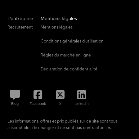
Descriptions et photos protégées par copyright ! Anhänger
Zentrum BAUMANN GmbH Dekkers Waide 17 46419 Isselburg Plus
de 1 200 remorques disponibles immédiatement ! Depuis plus de
L'entreprise
Mentions légales
30 ans partenaires et réparateurs agréés de Brian James / Blyss /
Debon / Humbaur / Hapert / Unsinn / Cheval Liberté / Ifor Williams /
Recrutement
Mentions légales
Koch / Lorries / Martz / Stedele / TPV / Tohaco / Vezeko / Variant /
Vlemmix et bien d’autres marques - Sous réserve d’erreurs,
Conditions générales d'utilisation
d’omissions et de vente intermédiaire -
Règles du marché en ligne
Déclaration de confidentialité
Blog
Facebook
X
LinkedIn
Les informations, offres et prix publiés sur ce site sont tous
susceptibles de changer et ne sont pas contractuelles !