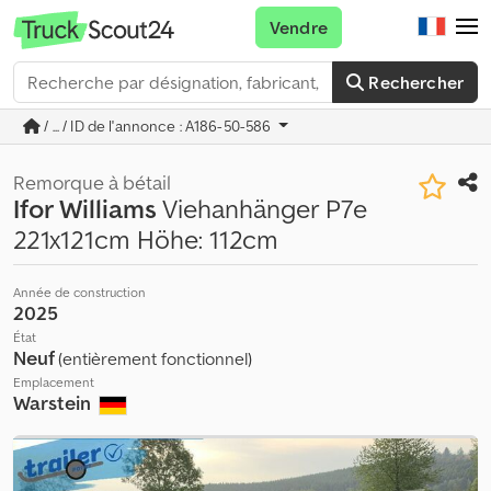
Vendre
Rechercher
/ ... / ID de l'annonce : A186-50-586
Remorque à bétail
Ifor Williams
Viehanhänger P7e
221x121cm Höhe: 112cm
Année de construction
2025
État
Neuf
(entièrement fonctionnel)
Emplacement
Warstein