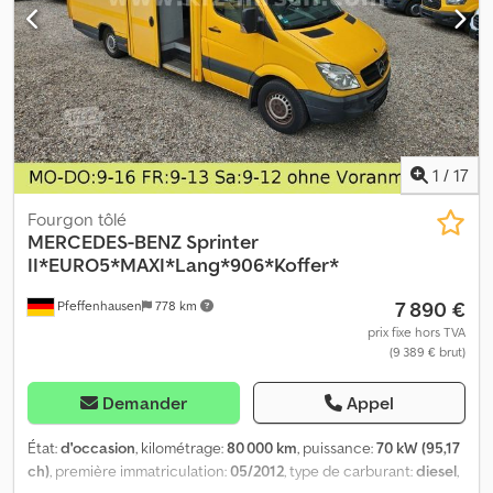
450 kg ► Porte d'accès avant, à gauche ► Clapets d'aération
latéraux ► Grille de montée Dcjdpfx Akoxcapnsvjk ►
Pneumatiques : 165R13C ► Roue de secours complète
Équipements inclus dans le prix de l’offre : ► Béquilles arrière ►
Cloison transversale Malgré un contrôle minutieux, des erreurs
dans la description et le prix sont possibles. Par conséquent, les
prix, dimensions, poids et descriptions ne sont pas contractuels.
1
/
17
Fourgon tôlé
MERCEDES-BENZ
Sprinter
II*EURO5*MAXI*Lang*906*Koffer*
7 890 €
Pfeffenhausen
778 km
prix fixe hors TVA
(9 389 € brut)
Demander
Appel
État:
d'occasion
, kilométrage:
80 000 km
, puissance:
70 kW (95,17
ch)
, première immatriculation:
05/2012
, type de carburant:
diesel
,