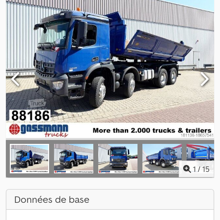
1
/
15
Données de base