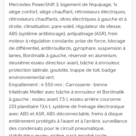
Mercedes PowerShift 3, logement de l'équipage, 1x
siège confort, siège chauffant, rétroviseurs électriques,
rétroviseurs chauffants, vitres électriques à gauche et à
droite, climatisation, pare-soleil, régulateur de vitesse,
ABS (système antiblocage), antipatinage (ASR), frein
moteur à régulation constante, prise de force, blocage
de différentiel, antibrouillards, gyrophare, suspension à
lames, Bordmatik à gauche, réservoir en aluminium,
deuxième essieu directeur avant, bâche à enrouleur,
protection latérale, goulotte, trappe de toit, badge
environnemental vert.
Empattement : 4 550 mm ; Carrosserie : benne
trilatérale Meiller avec bâche à enrouleur et Bordmatik
à gauche ; essieu avant 7,5 t, essieu arrière couronne
233 planétaire 13,4 t, système de freinage électronique
avec ABS et ASR, ABS déconnectable, freins à disque
entièrement protégés à l’avant et à l’arrière, surveillance
des condensats pour le circuit pneumatique,
stabilisateur essieu arrière, pack enrobé route,