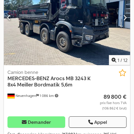
1
/
12
Camion benne
MERCEDES-BENZ
Arocs MB 3243 K
8x4 Meiller Bordmatik 5,6m
89 800 €
Neuenhagen
1 086 km
prix fixe hors TVA
(106 862 € brut)
Demander
Appel