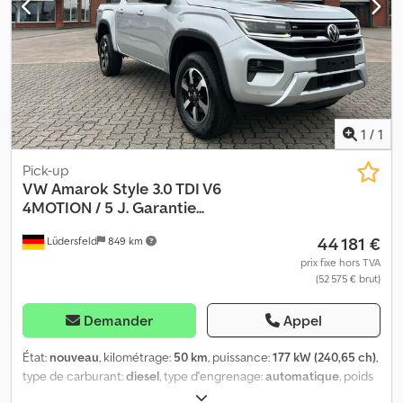
recouvert et/ou marqué avec des publicités. Nos conditions
générales de livraison et de paiement s'appliquent. Nous pouvons
vous proposer un financement ou une location pour cet appareil.
N'hésitez pas à nous contacter !
1
/
1
Pick-up
VW
Amarok Style 3.0 TDI V6
4MOTION / 5 J. Garantie...
44 181 €
Lüdersfeld
849 km
prix fixe hors TVA
(52 575 € brut)
Demander
Appel
État:
nouveau
, kilométrage:
50 km
, puissance:
177 kW (240,65 ch)
,
type de carburant:
diesel
, type d'engrenage:
automatique
, poids
à vide:
2 402 kg
, efficacité énergétique:
G
, couleur:
beige
, nombre