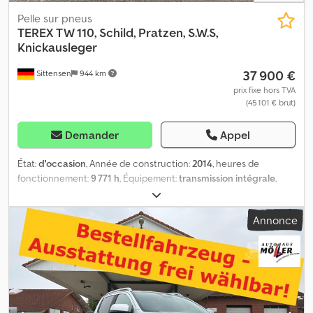
Pelle sur pneus
TEREX
TW 110, Schild, Pratzen, S.W.S,
Knickausleger
37 900 €
Sittensen
944 km
prix fixe hors TVA
(45 101 € brut)
Demander
Appel
État:
d'occasion
, Année de construction:
2014
, heures de
fonctionnement:
9 771 h
, Équipement:
transmission intégrale
,
Mini-excavateur mobile, flèche articulée, vérin de réglage
hydraulique, dispositif de grappin et de marteau, lame niveleuse,
Annonce
supports de stabilisation, climatisation, système de changement
rapide hydraulique, godet de terrassement de 1500 mm, le
véhicule peut être recouvert et/ou marqué avec des publicités.
SI83002 Dcodpfx Aei Rir Toc Ajk Notre offre est généralement
proposée sans contrôle technique (TÜV) récent. Si un contrôle
technique récent est souhaité, nous vous ferons volontiers une
offre de nos ateliers partenaires ! Le véhicule peut être