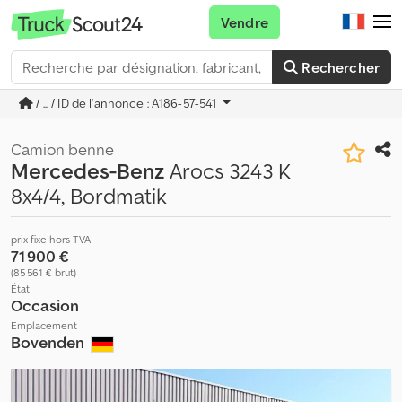
Vendre
Rechercher
/ ... / ID de l'annonce : A186-57-541
Camion benne
Mercedes-Benz
Arocs 3243 K
8x4/4, Bordmatik
prix fixe hors TVA
71 900 €
(85 561 € brut)
État
Occasion
Emplacement
Bovenden