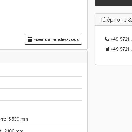
Téléphone &
+49 5721 .
Fixer un rendez-vous
+49 5721 ..
nt:
5 530 mm
:
2 100 mm