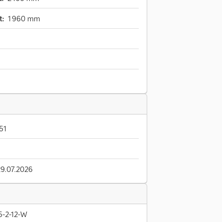
t:
1 960 mm
51
29.07.2026
5-2-12-W