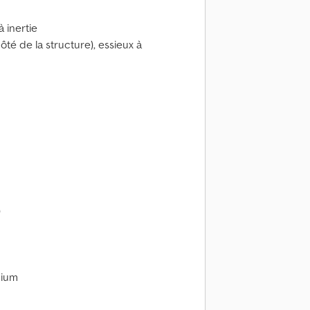
 inertie
ôté de la structure), essieux à
)
nium