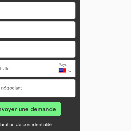
Pays
ville
n négociant
nvoyer une demande
aration de confidentialité