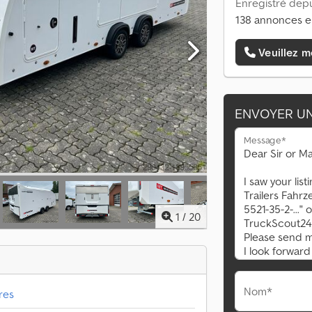
Enregistré depu
138 annonces e
Veuillez m
ENVOYER U
Message*
1
/
20
Nom*
res