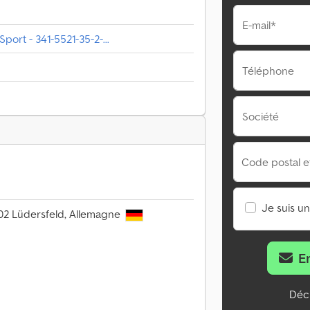
E-mail*
ort - 341-5521-35-2-...
Téléphone
Société
Code postal et 
Je suis u
02 Lüdersfeld, Allemagne
E
Décl