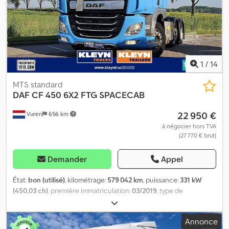
1
/
14
MTS standard
DAF
CF 450 6X2 FTG SPACECAB
22 950 €
Vuren
656 km
à négocier hors TVA
(27 770 € brut)
Demander
Appel
État:
bon (utilisé)
, kilométrage:
579 042 km
, puissance:
331 kW
(450,03 ch)
, première immatriculation:
03/2019
, type de
carburant:
diesel
, dimension des pneus:
315/70R22,5
,
configuration d'essieux:
6x2
, empattement:
3 950 mm
, carburant:
Annonce
diesel
, couleur:
bleu
, cabine conducteur:
cabine couchette
, type