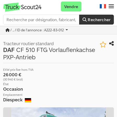
Vendre
Rechercher
/ ... / ID de l'annonce : A222-83-012
Tracteur routier standard
DAF
CF 510 FTG Vorlauflenkachse
PXP-Antrieb
EXW prix fixe hors TVA
26 000 €
(30 940 € brut)
État
Occasion
Emplacement
Diespeck