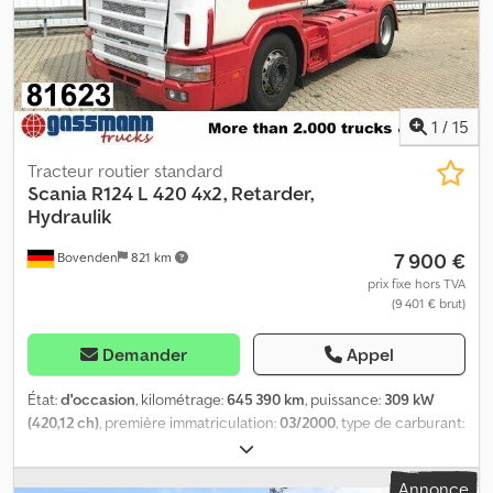
1
/
15
Tracteur routier standard
Scania
R124 L 420 4x2, Retarder,
Hydraulik
7 900 €
Bovenden
821 km
prix fixe hors TVA
(9 401 € brut)
Demander
Appel
État:
d'occasion
, kilométrage:
645 390 km
, puissance:
309 kW
(420,12 ch)
, première immatriculation:
03/2000
, type de carburant:
diesel
, poids à vide:
7 525 kg
, poids maximal de charge:
10 475 kg
,
poids total:
18 000 kg
, dimension des pneus:
315/80R22.5
,
Annonce
configuration d'essieux:
4x2
, freins:
retardeur
, couleur:
blanc
,