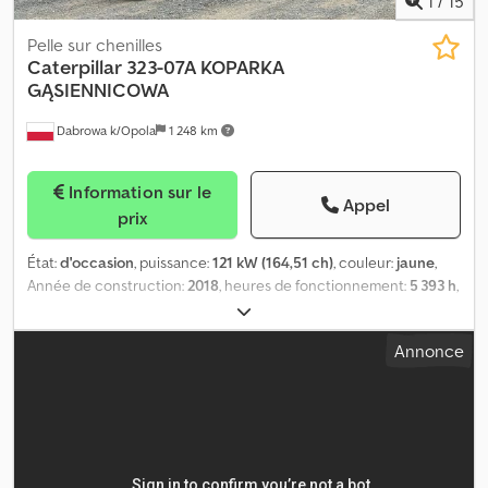
1
/
15
Pelle sur chenilles
Caterpillar
323-07A KOPARKA
GĄSIENNICOWA
Dabrowa k/Opola
1 248 km
Information sur le
Appel
prix
État:
d'occasion
, puissance:
121 kW (164,51 ch)
, couleur:
jaune
,
Année de construction:
2018
, heures de fonctionnement:
5 393 h
,
Équipement:
climatisation
, = Plus d'options et d'accessoires = -
Climate control - Radio Cedpfoznul Uex Ak Eoha = Plus
Annonce
d'informations = Poids à vide: 22.800 kg