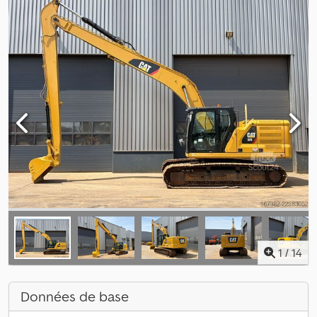
1
/
14
Données de base