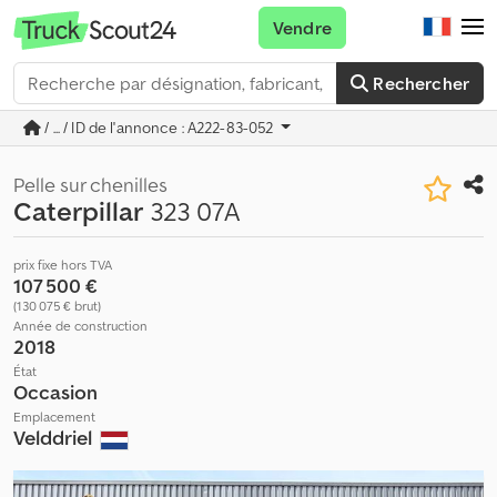
Vendre
Rechercher
/ ... / ID de l'annonce : A222-83-052
Pelle sur chenilles
Caterpillar
323 07A
prix fixe hors TVA
107 500 €
(130 075 € brut)
Année de construction
2018
État
Occasion
Emplacement
Velddriel