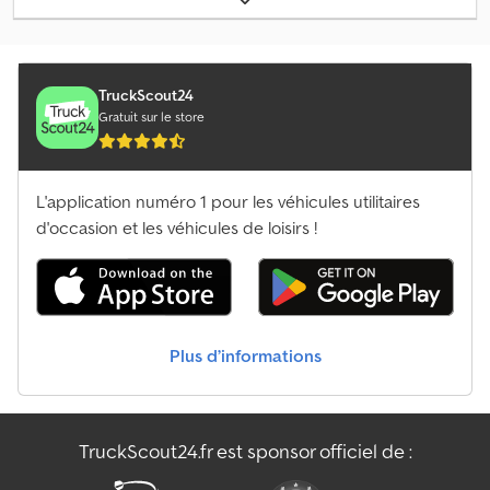
bord
, = Options et accessoires supplémentaires = - Bluetooth -
Sièges à suspension pneumatique Cedpfx Aozifcaok Eeha -
Gyrophare - Système de lubrification centralisée = Informations
complémentaires = Année de fabrication : 2018 Année du modèle
TruckScout24
: 2018 Nombre de cylindres : 6 Poids à vide : 22 800 kg Marquage
Gratuit sur le store
CE : oui État technique : bon État esthétique : bon
L'application numéro 1 pour les véhicules utilitaires
d'occasion et les véhicules de loisirs !
Plus d’informations
TruckScout24.fr est sponsor officiel de :