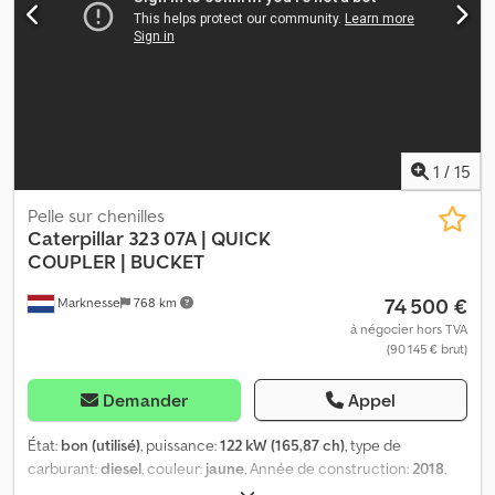
1
/
15
Pelle sur chenilles
Caterpillar
323 07A | QUICK
COUPLER | BUCKET
74 500 €
Marknesse
768 km
à négocier hors TVA
(90 145 € brut)
Demander
Appel
État:
bon (utilisé)
, puissance:
122 kW (165,87 ch)
, type de
carburant:
diesel
, couleur:
jaune
, Année de construction:
2018
,
heures de fonctionnement:
10 980 h
, Équipement:
ordinateur de