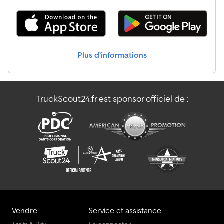
Véhicule Aspirateur/Nettoyeur
Véhicule De Chargement
Plus d’informations
Véhicule De Livraison
Véhicule De Manœuvre
TruckScout24.fr est sponsor officiel de :
Véhicule À Fond Poussant
Équipements Aéropourtaires
Vendre
Service et assistance