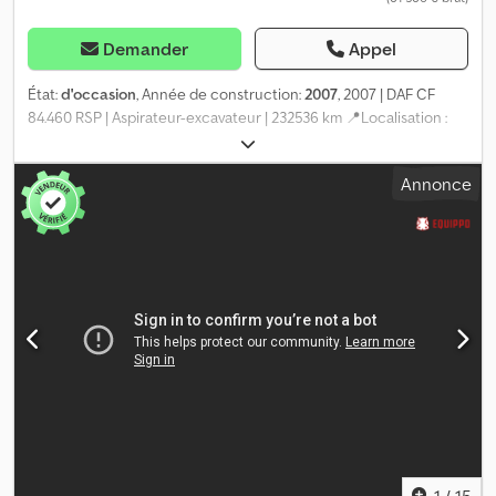
Demander
Appel
État:
d'occasion
, Année de construction:
2007
, 2007 | DAF CF
84.460 RSP | Aspirateur-excavateur | 232536 km 📍Localisation :
France 🚛 Livraison possible jusqu’à votre destination – Utilisez
notre calculateur de transport pour estimer les frais
Annonce
d’acheminement ! 💰 Achetez maintenant pour 51 300 EUR ou
faites une offre. Paiement à la livraison possible avec des frais
modérés (sous réserve d’approbation)* 👷‍♂️ Inspecté par un expert
indépendant 42 points d’inspection : 32 approuvés ✅ 10 imparfaits
ℹ️ 0 défaillance ⚠️ Crsdpsyq Nhqsfx Akqef 📌 Commentaire de
l’inspecteur : Bon état général de l’aspirateur-excavateur. Usure
assez prononcée des pneus. Présence d’oxydation sur la benne
et la turbine. Toutes les fonctions sont opérationnelles. Possibilité
de couper la vanne d’air à l’arrière gauche du véhicule.
Dommages sur le support d’arrosage de la porte d’accès droite.
Couvercle du réservoir GNR manquant. Présence de deux
télécommandes. Couvercle du réservoir AdBlue absent. 📄
Souhaitez-vous voir l’inspection complète, des photos
supplémentaires ou une vidéo ? Astuce : La référence "40180
1
/
15