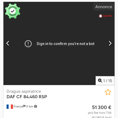
Annonce
1
/
15
Drague aspiratrice
DAF
CF 84.460 RSP
51 300 €
France
0 km
prix fixe hors TVA
(61 560 € brut)