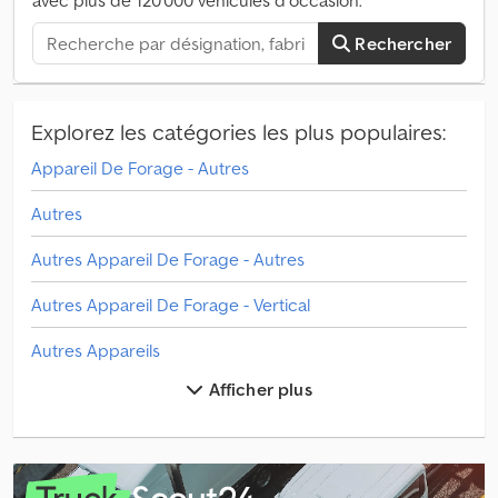
Cedpjyq Nhwjfx Akqerf ✔ Options de paiement sûres et flexibles
Rechercher
🔄 Vous recherchez d’autres équipements ? Nous proposons des
outils et ressources utiles pour tous les propriétaires et
opérateurs – facilement accessibles sur notre plateforme.
Explorez les catégories les plus populaires:
Appareil De Forage - Autres
Autres
Autres Appareil De Forage - Autres
Autres Appareil De Forage - Vertical
Autres Appareils
Afficher plus
Autres Equipement D&Apos;Arrosage
Autres Machine De Récolte
Autres Machine De Travail Du Sol