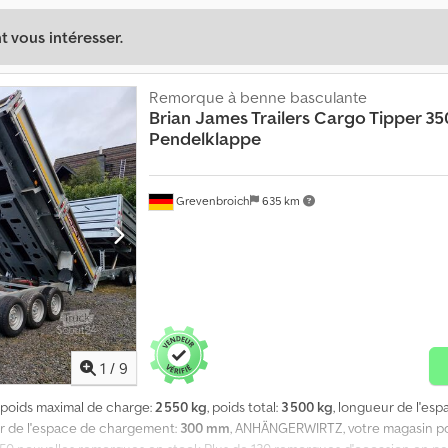
 vous intéresser.
Remorque à benne basculante
Brian James Trailers
Cargo Tipper 3
Pendelklappe
Grevenbroich
635 km
1
/
9
, poids maximal de charge:
2 550 kg
, poids total:
3 500 kg
, longueur de l'es
ur de l'espace de chargement:
300 mm
, ANHÄNGERWIRTZ, votre magasin pou