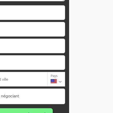
Pays
ville
n négociant