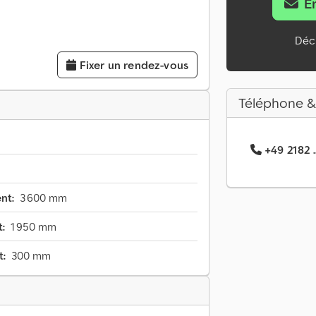
E
Décl
Fixer un rendez-vous
Téléphone &
+49 2182 .
nt:
3 600 mm
:
1 950 mm
t:
300 mm