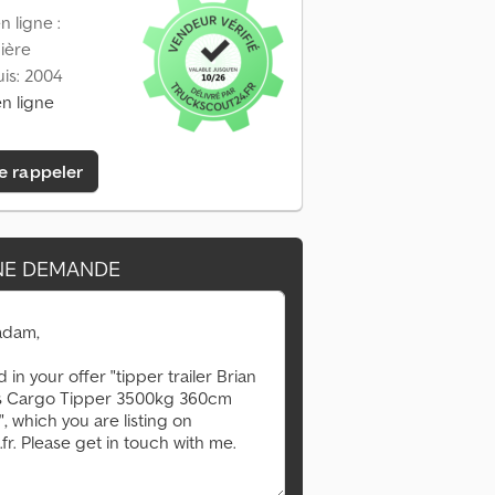
 ligne :
ière
is: 2004
n ligne
e rappeler
NE DEMANDE