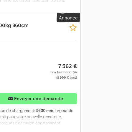
permanence disponibles Exemple sans
que multifonction CarGO à bascule arrière
cier, bascule hydraulique électrique avec
Annonce
s d'exposition, dans la limite des stocks
500kg 360cm
 8h00 à 12h30 et de 14h00 à 18h00 ou 24h/24
déposées 26/07 525-3222
7 562 €
prix fixe hors TVA
(8 999 € brut)
Envoyer une demande
pace de chargement:
3 600 mm
, largeur de
ait pour votre nouvelle remorque,
 remorques d’occasion constamment
sponibles ! Remorque multifonction CarGO