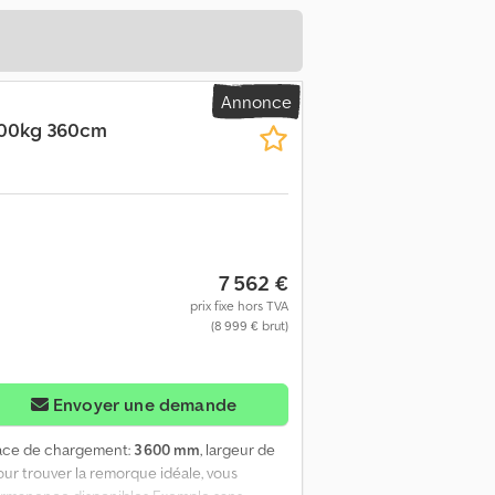
Annonce
500kg 360cm
7 562 €
prix fixe hors TVA
(8 999 € brut)
Envoyer une demande
pace de chargement:
3 600 mm
, largeur de
r trouver la remorque idéale, vous