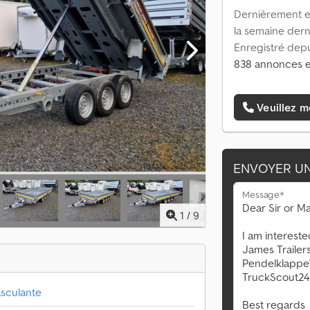
Dernièrement en
la semaine dern
Enregistré depu
838 annonces e
Veuillez m
ENVOYER U
Message*
1
/
9
sculante