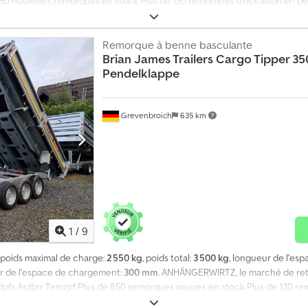
 850 nouvelles remorques en stock Plus de 130 remorques d'occasion en 
ux sur les modèles exposés, dans la limite des stocks disponibles ! Remor
lateau haut avec châssis en V ALKO Bradley, pneus 12", plancher fermé en a
ontée, roue de support de haute qualité… Cedpfx Amezm Thfszjrf Remorque
Remorque à benne basculante
Brian James Trailers
Cargo Tipper 3
ue en ligne sur trailershop Vente par téléphone : du lundi au vendredi de
Pendelklappe
p.de Contenu et images protégés par le droit d'auteur - logos et marques 
Grevenbroich
635 km
1
/
9
, poids maximal de charge:
2 550 kg
, poids total:
3 500 kg
, longueur de l'es
ur de l'espace de chargement:
300 mm
, ANHÄNGERWIRTZ, le marché de retr
jdpfx Aszbrr Temzjrf Plus de 850 remorques neuves en stock Plus de 130
ment : de notre exposition, avantage de prix dans la limite des stocks di