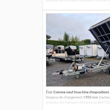
propose des marques de qualité ! Plus de
engagement : bénéficiez d'un prix avantage
360x184x30 cm, 3500 kg, châssis tridem à p
télécommande par câble, roue de secours m
disponibles ! Vente 24h/24 via notre boutiq
via notre boutique en ligne sur trailersho
État:
Comme neuf (machine d'exposition)
l’espace de chargement:
1 950 mm
, haute
propose des marques de haute qualité ! C
disponibles à la vente Exemple sans engage