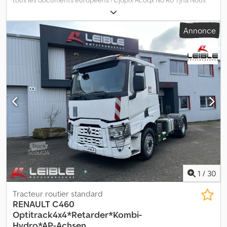
tous les documents européens ! Cjdpfx Acoqx Nd Ro Tjha Nous
pouvons livrer les remorques selon les incoterms FOB, EXW, CPT,
CFR, CIF. Si vous êtes intéressé, n'hésitez pas à nous contacter :
Annonce
Pour les pays européens : Pour les pays africains :
1
/
30
Tracteur routier standard
RENAULT
C460
Optitrack4x4*Retarder*Kombi-
Hydro*AP-Achsen