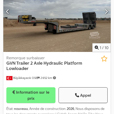
50% ; Réduction : Essieux planétaires extérieurs Poids Poids à
vide : 14.435 kg Charge utile : 11.565 kg Poids total autorisé (PTAC) :
26.000 kg Fonctionnel Marque de la carrosserie : Kennisservice
15/0040 État État technique : bon État visuel : bon Sécurité du
produit Fabricant : Clean Mat Trucks B.V. Wageningsestraat 17
6673DB ANDELST, NL
1
/
10
Remorque surbaisser
GVN Trailer
2 Axle Hydraulic Platform
Lowloader
Büyükkayacık OSB
2 652 km
Information sur le
Appel
prix
État:
nouveau
, Année de construction:
2026
, Nous disposons de