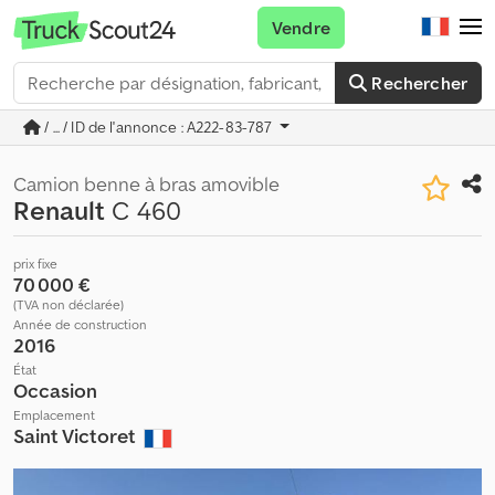
Vendre
Rechercher
/ ... / ID de l'annonce : A222-83-787
Camion benne à bras amovible
Renault
C 460
prix fixe
70 000 €
(TVA non déclarée)
Année de construction
2016
État
Occasion
Emplacement
Saint Victoret