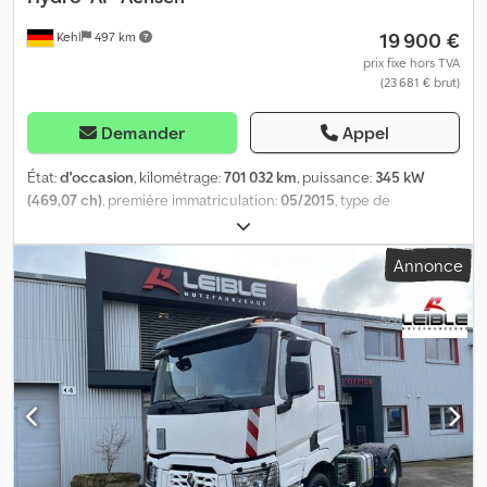
19 900 €
Kehl
497 km
prix fixe hors TVA
(23 681 € brut)
Demander
Appel
État:
d'occasion
, kilométrage:
701 032 km
, puissance:
345 kW
(469,07 ch)
, première immatriculation:
05/2015
, type de
carburant:
diesel
, poids total:
18 000 kg
, configuration d'essieux:
2
essieux
, freins:
retardeur
, couleur:
blanc
, type d'engrenage:
Annonce
automatique
, classe d'émission:
Euro 6
, Année de construction:
2015
, Équipement:
ABS, chauffage de stationnement,
climatisation, programme électronique de stabilité (ESP),
transmission intégrale
, Renault C 460 Optitrack 4x4 N° de série :
D000240 Châssis / Équipements : * Empattement : 3.800 mm *
Suspension : lames / pneumatique * Pneumatiques : AV. 385/55
R22.5 AR. 315/80 R22.5 * Profil restant : AV env. 20/30% AR env. 70%
* 1 x réservoir aluminium * 1 x réservoir AdBlue * 1 x réservoir
hydraulique AFHYMAT France Cabine : * Cabine C Day&Night * 1
couchette * Réfrigérateur * Climatisation automatique *