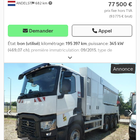
77 500 €
Sécurité du produit Fabricant : Clean Mat Trucks B.V.
ANDELST
682 km
Wageningsestraat 17 6673DB ANDELST, NL
prix fixe hors TVA
(93 775 € brut)
Demander
Appel
État:
bon (utilisé)
, kilométrage:
195 397 km
, puissance:
345 kW
(469,07 ch)
, première immatriculation:
09/2015
, type de
carburant:
diesel
, dimension des pneus:
385/65 22.5
,
configuration d'essieux:
6x4
, empattement:
3 700 mm
, carburant:
Annonce
diesel
, cabine conducteur:
cabine courte
, type d'engrenage:
automatique
, classe d'émission:
Euro 6
, suspension:
acier
,
nombre de sièges:
2
, longueur totale:
8 300 mm
, largeur totale:
2 550 mm
, hauteur totale:
3 500 mm
, charge admissible sur essieu
(essieu 1):
8 000 kg
, charge maximale autorisée par essieu (essieu
2):
10 500 kg
, charge d'essieu autorisée (essieu 3):
10 500 kg
,
volume de l'espace de chargement:
15 000 m³
, Année de
construction:
2015
, Équipement:
ABS, climatisation, régulateur
de vitesse, régulation électrique des vitres
, = Autres options et
équipements = - Essieux AP - Accoudoir - Suspension à lames
avant et arrière - Feux clignotants - Trappe de toit -