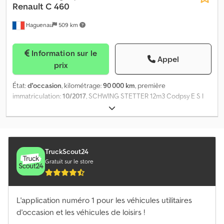
Renault
C 460
Haguenau
509 km
Information sur le
Appel
prix
État:
d'occasion
, kilométrage:
90 000 km
, première
immatriculation:
10/2017
, SCHWING STETTER 12m3 Codpsy E S I
Defx Ac Toha
TruckScout24
Gratuit sur le store
L'application numéro 1 pour les véhicules utilitaires
d'occasion et les véhicules de loisirs !