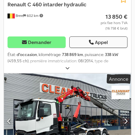
Renault
C 460 intarder hydraulic
13 850 €
Bree
602 km
prix fixe hors TVA
(16 758 € brut)
Demander
Appel
État:
d'occasion
, kilométrage:
738 869 km
, puissance:
338 kW
(459,55 ch)
, première immatriculation:
08/2014
, type de
carburant:
diesel
, dimension des pneus:
315/80R22.5
, état des
pneus:
50 pourcentage
, configuration d'essieux:
4x2
,
Annonce
empattement:
3 700 mm
, carburant:
diesel
, freins:
retardeur
, type
d'engrenage:
automatique
, nombre de vitesses:
12
, classe
d'émission:
Euro 6
, suspension:
acier-air
, longueur totale:
5 990
mm
, hauteur totale:
3 600 mm
, Année de construction:
2014
,
Équipement:
climatisation, retardeur
, = Plus d'options et
d'accessoires = - Hydraulique - Radio/Lecteur CD - Tachygraphe
numérique Chodpfsy Trkbsx Ac Tsa = Plus d'informations =
Dimension des pneus: 315/80R22.5 Essieu avant: Direction;
Sculptures des pneus: 50%; Suspension: suspension à lames