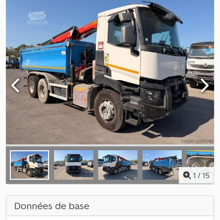
1
/
15
Données de base