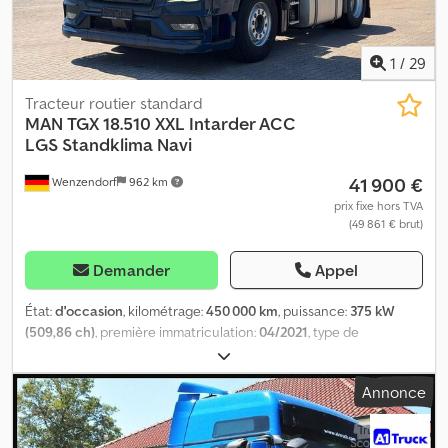
1
/
29
Tracteur routier standard
MAN
TGX 18.510 XXL Intarder ACC
LGS Standklima Navi
41 900 €
Wenzendorf
962 km
prix fixe hors TVA
(49 861 € brut)
Demander
Appel
État:
d'occasion
, kilométrage:
450 000 km
, puissance:
375 kW
(509,86 ch)
, première immatriculation:
04/2021
, type de
carburant:
diesel
, poids total:
18 000 kg
, configuration d'essieux:
2
essieux
, freins:
retardeur
, couleur:
bleu
, type d'engrenage:
Annonce
automatique
, classe d'émission:
Euro 6
, Année de construction:
2021
, Équipement:
ABS, chauffage de stationnement,
climatisation, programme électronique de stabilité (ESP),