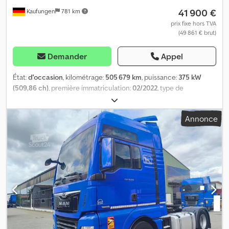
41 900 €
Kaufungen
781 km
prix fixe hors TVA
(49 861 € brut)
Demander
Appel
État:
d'occasion
, kilométrage:
505 679 km
, puissance:
375 kW
(509,86 ch)
, première immatriculation:
02/2022
, type de
carburant:
diesel
, poids total:
18 000 kg
, configuration d'essieux:
2
essieux
, prochaine inspection (TÜV):
08/2028
, freins:
retardeur
,
Annonce
couleur:
bleu
, type d'engrenage:
automatique
, Année de
construction:
2022
, Équipement:
ABS, chauffage de
stationnement, climatisation, système de navigation
, Numéro
de véhicule interne : G400021 Disponible immédiatement sur
notre site à Kaufungen. Pour plus d’informations : * Luis Lucena *
Viktoria Sologubova MAN TGX 18.510 4x2 BL SA, tracteur routier |
Ralentisseur | 2 réservoirs | Climatisation de stationnement |
Euro 6e À vendre : un MAN TGX 18.510 4x2 BL SA d’occasion,
modèle 2022. Ce véhicule est équipé d’un moteur diesel de
510 ch, d’une transmission automatique, d’un ralentisseur à
six étages, de deux réservoirs de carburant, d’un chauffage de