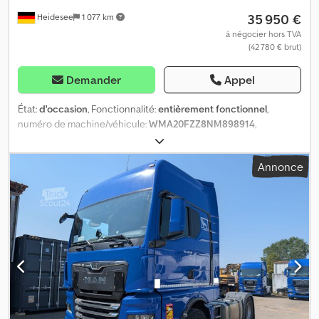
35 950 €
Heidesee
1 077 km
à négocier hors TVA
(42 780 € brut)
Demander
Appel
État:
d'occasion
, Fonctionnalité:
entièrement fonctionnel
,
numéro de machine/véhicule:
WMA20FZZ8NM898914
,
kilométrage:
678 000 km
, puissance:
375 kW (509,86 ch)
,
première immatriculation:
03/2022
, type de carburant:
diesel
,
Annonce
poids à vide:
9 955 kg
, poids total:
26 000 kg
, dimension des
pneus:
315/70/22,5
, état des pneus:
70 pourcentage
,
configuration d'essieux:
6x2
, empattement:
4 500 mm
, prochaine
inspection (TÜV):
10/2026
, carburant:
diesel
, capacité du réservoir
de carburant:
980 l
, couleur:
blanc
, cabine conducteur:
cabine
couchette
, type d'engrenage:
automatique
, nombre de vitesses:
12
, classe d'émission:
Euro 6
, nombre de sièges:
2
, Année de
construction:
2022
, Équipement:
ABS, AdBlue, Bluetooth, EBS
(Système de freinage électronique), Tachygraphe, aide au
démarrage en côte, assistance au maintien de voie, assistance
d’angle mort, attelage de remorque, blocage de différentiel,