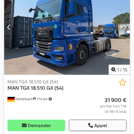
1
/
15
MAN TGX 18.510 GX (54)
MAN
TGX 18.510 GX (54)
31 900 €
Dettelbach
714 km
prix fixe hors TVA
(37 961 € brut)
Demander
Appel