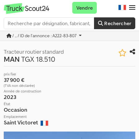
Vendre
Rechercher
/ ... / ID de l'annonce : A222-83-807
Tracteur routier standard
MAN
TGX 18.510
prix fixe
37 900 €
(TVA non déclarée)
Année de construction
2023
État
Occasion
Emplacement
Saint Victoret