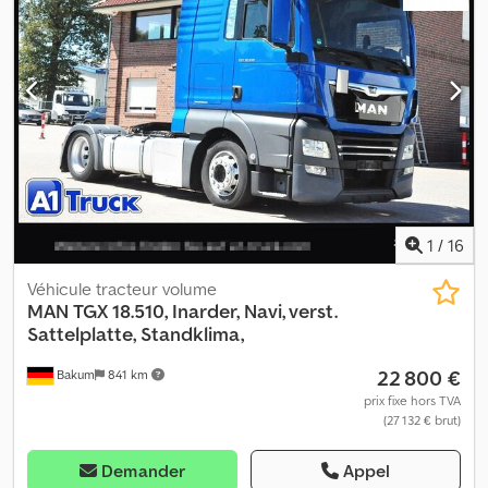
système de navigation
, MAN TGX 18.510 4x2 tracteur routier, Euro
6D, boîte automatique, ralentisseur, ACC (régulateur de vitesse
adaptatif), LGS (assistant de maintien de voie), avertisseur de
collision, assistant d’angle mort, cabine XXL avec 2 couchettes,
déflecteurs de toit et latéraux, 2 réservoirs de 580 L (1160 L au
total), suspension à lames et pneumatique, climatisation
autonome, climatisation automatique, chauffage stationnaire,
compartiment réfrigéré, phares au xénon, navigation,
infotainment, Apple CarPlay, vitres électriques. 1ère main. Dodpfx
Aozth R Isk Uewa
1
/
16
Véhicule tracteur volume
MAN
TGX 18.510, Inarder, Navi, verst.
Sattelplatte, Standklima,
22 800 €
Bakum
841 km
prix fixe hors TVA
(27 132 € brut)
Demander
Appel