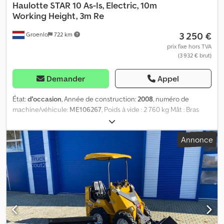
Haulotte
STAR 10 As-Is, Electric, 10m
Working Height, 3m Re
3 250 €
Groenlo
722 km
prix fixe hors TVA
(3 932 € brut)
Demander
Appel
État:
d'occasion
, Année de construction:
2008
, numéro de
machine/véhicule:
ME106267
, Poids à vide : 2 760 kg Mât : Bras
articulé Capacité de levage : 200 kg Hauteur de travail : 1 000 cm
Dimensions du compartiment de chargement : 270 x 99 x 199 cm
Annonce
État des pneus avant : 60 État des pneus arrière : 60 Portée
horizontale max. : 300 m Veuillez contacter le GROUPE PFEIFER
pour plus d'informations. Cedeuwyfaepfx Aqpjrf