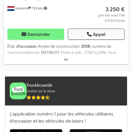
3 250 €
Groenlo
722 km
prix fixe hors TVA
(3 932 € brut)
Demander
Appel
État:
d'occasion
, Année de construction:
2008
, numéro de
machine/véhicule:
ME106271
, Poids à vide : 2.760 kg Mât : bras
articulé Capacité de levage : 200 kg Hauteur de travail : 1.000 cm
Dimensions du compartiment de chargement : 270 x 99 x 199 cm
État des pneus avant : 40 État des pneus arrière : 40 Portée
horizontale max. : 300 m Veuillez contacter le groupe PFEIFER
pour plus d'informations. Crodpjuwyb Ujfx Aqpjf
TruckScout24
Gratuit sur le store
L'application numéro 1 pour les véhicules utilitaires
d'occasion et les véhicules de loisirs !