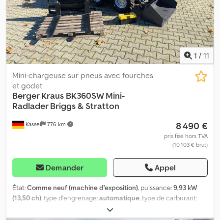
1
/
11
Mini-chargeuse sur pneus avec fourches
et godet
Berger Kraus
BK360SW Mini-
Radlader Briggs & Stratton
8 490 €
Kassel
776 km
prix fixe hors TVA
(10 103 € brut)
Demander
Appel
État:
Comme neuf (machine d'exposition)
, puissance:
9,93 kW
(13,50 ch)
, type d'engrenage:
automatique
, type de carburant:
essence
, capacité du réservoir de carburant:
5 l
, poids total:
750
kg
, poids maximal de charge:
250 kg
, dimension des pneus:
6.00-