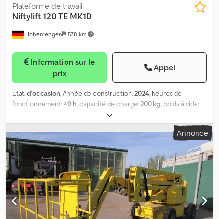
Plateforme de travail
Niftylift
120 TE MK1D
Hohentengen
578 km
Information sur le
Appel
prix
État:
d'occasion
, Année de construction:
2024
, heures de
fonctionnement:
49 h
, capacité de charge:
200 kg
, poids à vide:
1 400 kg
, hauteur de construction:
1 900 mm
, type de carburant:
électrique
, état des pneus:
50 pourcentage
, couleur:
autre
,
Annonce
longueur totale:
4 500 mm
, taille de pneu arrière:
175 R 14
,