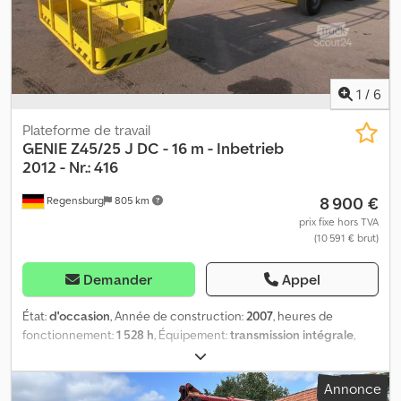
1
/
6
Plateforme de travail
GENIE
Z45/25 J DC - 16 m - Inbetrieb
2012 - Nr.: 416
8 900 €
Regensburg
805 km
prix fixe hors TVA
(10 591 € brut)
Demander
Appel
État:
d'occasion
, Année de construction:
2007
, heures de
fonctionnement:
1 528 h
, Équipement:
transmission intégrale
,
Numéro de série : Z 452507-32416 Type/genre de commande :
électrique / hydraulique Hauteur maximale de la plateforme
Annonce
élévatrice en position déployée : 15,00 mètres Déport maximal de