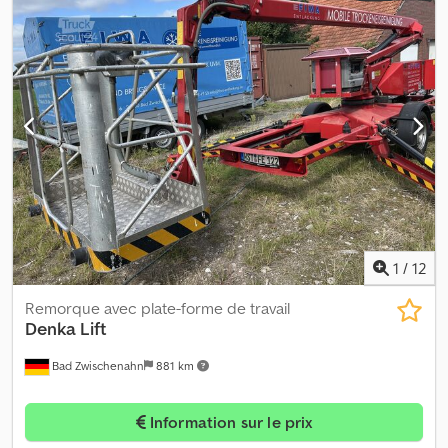
la plateforme élévatrice : 7,60 mètres Credpsp U Shpjfx Aqpef
Année de construction : 2007 - Mise en service : 01/2012 Poids à
vide : 7 408 kg Capacité de charge : 227 kg Nombre autorisé de
personnes sur la plateforme élévatrice : 2 personnes Sous
réserve de modifications, de vente intermédiaire et d’erreurs. La
description sert uniquement à l’identification générale du
véhicule et ne constitue pas une garantie au sens du droit de la
vente. La description figurant dans le contrat d’achat fait foi.
Notre offre est généralement proposée sans nouveau contrôle
technique (TÜV). Si vous souhaitez un nouveau contrôle TÜV,
nous vous proposerons volontiers une offre de nos ateliers
partenaires ! Le véhicule peut être pourvu de publicité collée
et/ou de lettrage. Nos conditions générales de livraison et de
1
/
12
paiement s’appliquent.
Remorque avec plate-forme de travail
Denka Lift
Bad Zwischenahn
881 km
Information sur le prix