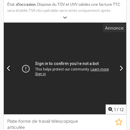
État:
d'occasion
, Dispose du TÜV et UVV valides une facture TTC
sera établie TVA récupérable sera remis uniquement après
radiation Crsdpfxoy A Rats Aqpjf
Annonce
1
/
12
Plate-forme de travail télescopique
articulée