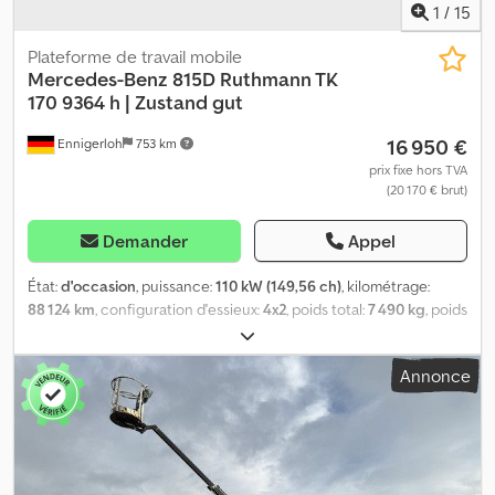
1
/
15
Plateforme de travail mobile
Mercedes-Benz
815D Ruthmann TK
170 9364 h | Zustand gut
16 950 €
Ennigerloh
753 km
prix fixe hors TVA
(20 170 € brut)
Demander
Appel
État:
d'occasion
, puissance:
110 kW (149,56 ch)
, kilométrage:
88 124 km
, configuration d'essieux:
4x2
, poids total:
7 490 kg
, poids
à vide:
7 490 kg
, prochaine inspection (TÜV):
06/2025
, type de
carburant:
diesel
, dimension des pneus:
205/75R17.5
, couleur:
Annonce
orange
, première immatriculation:
10/2004
, type d'engrenage:
mécanique
, suspension:
acier
, taille du pneu avant:
205/75R17.5
,
taille de pneu arrière:
205/75R17.5
, nombre de sièges:
3
, cabine
conducteur:
cabine courte
, vitesse maximale:
115 km/h
, classe
d'émission:
Euro 3
, carburant:
diesel
, Équipement:
ABS, chauffage
de stationnement
, Personne de contact pour les ventes : Frank