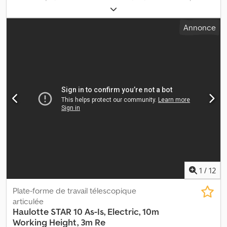
forme env. 10,0 m, portée latérale env. 7,90 m, traction hydraulique
sur roues, utilisation via 230 V. Le véhicule peut être habillé et/ou
Annonce
lettré à des fins publicitaires. SI83250 Notre offre s'entend
généralement sans nouveau contrôle technique TÜV. Si un
nouveau contrôle TÜV est souhaité, nous serons heureux de vous
faire une offre via nos ateliers partenaires ! Le véhicule peut être
habillé et/ou lettré à des fins publicitaires. Nos conditions
générales de livraison et de paiement s'appliquent. Nous pouvons
vous proposer une offre de financement ou de leasing pour cet
objet. Credpfoyxurfex Aqpjf N'hésitez pas à nous contacter !
1
/
12
Plate-forme de travail télescopique
articulée
Haulotte
STAR 10 As-Is, Electric, 10m
Working Height, 3m Re