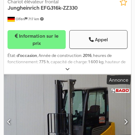
Chariot élévateur frontal
Jungheinrich
EFG316k-ZZ330
Olfen
717 km
Information sur le
Appel
prix
État:
d'occasion
, Année de construction:
2016
, heures de
fonctionnement:
775 h
, capacité de charge:
1 600 kg
, hauteur de
levage:
3 300 mm
, type de carburant:
électrique
, type de mât:
duplex
, hauteur de construction:
2 160 mm
, état des pneus:
50
Annonce
pourcentage
, couleur:
autre
, Équipements auxiliaires :
Déplacement latéral, Équipements spéciaux : 3ème distributeur,
4ème distributeur, projecteurs de travail arrière, projecteurs de
travail avant, chauffage, grille de protection de charge, cabine
intégrale, rétroviseur intérieur, gyrophare, essuie-glace, Chjdpfx
Aoumm Daomgea