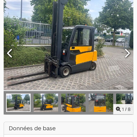
1
/
8
Données de base