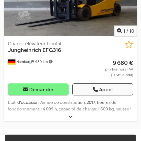
1
/
10
Chariot élévateur frontal
Jungheinrich
EFG316
9 680 €
Hamburg
989 km
prix fixe hors TVA
(11 519 € brut)
Demander
Appel
État:
d'occasion
, Année de construction:
2017
, heures de
fonctionnement:
14 099 h
, capacité de charge:
1 600 kg
, hauteur
de levage:
3 500 mm
, type de carburant:
électrique
, type de mât:
duplex
, hauteur de construction:
2 320 mm
, état des pneus:
50
pourcentage
, taille du pneu avant:
18x7-8
, taille de pneu arrière:
16x6-8
, poids à vide:
3 416 kg
, longueur totale:
2 150 mm
, couleur: