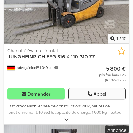
1
/
10
Chariot élévateur frontal
JUNGHEINRICH
EFG 316 K 110-310 ZZ
5 800 €
Ludwigsfelde
1 049 km
prix fixe hors TVA
(6 902 € brut)
Demander
Appel
État:
d'occasion
, Année de construction:
2017
, heures de
fonctionnement:
10 362 h
, capacité de charge:
1 600 kg
, hauteur
de levage:
3 100 mm
, type de carburant:
électrique
, type de mât:
duplex
, hauteur de construction:
2 050 mm
, taille du pneu avant:
Annonce
18 x 7 - 8 (70%)
, taille de pneu arrière:
16 x 6 -8 (70%)
, poids à vide: