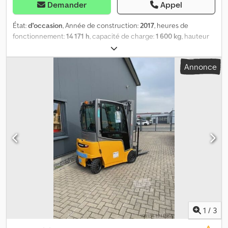
Demander
Appel
État:
d'occasion
, Année de construction:
2017
, heures de
fonctionnement:
14 171 h
, capacité de charge:
1 600 kg
, hauteur
de levage:
3 500 mm
, type de carburant:
électrique
, type de mât:
duplex
, hauteur de construction:
2 320 mm
, état des pneus:
50
Annonce
pourcentage
, taille du pneu avant:
18x7-8
, taille de pneu arrière:
16x6-8
, poids à vide:
3 395 kg
, longueur totale:
2 150 mm
, couleur:
autre
, Équipements : Déplacement latéral, Équipement spécial :
chauffage, cabine intégrale, levée libre totale, Codpfx Amsr
Hrxgsgeha
1
/
3