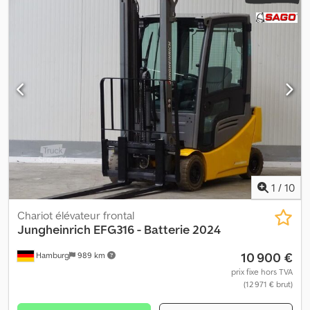
3 288 kg
, longueur totale:
2 100 mm
, première immatriculation:
01/2017
, poids maximal de charge:
1 600 kg
, dimension des pneus:
Superelastik SE 16 x 6 -8 (70%) 18 x 7 - 8 (70%)
, Équipement:
prise de force avant
, 3e valve 4e valve Projecteur de travail avant
Projecteur de travail arrière Chodpfx Ajtc S Hkomgsa
Déplacement latéral Positionneur de fourches Plus de 200
chariots élévateurs sur notre site web ! unilift(dot)de
1
/
10
Chariot élévateur frontal
Jungheinrich
EFG316 - Batterie 2024
10 900 €
Hamburg
989 km
prix fixe hors TVA
(12 971 € brut)