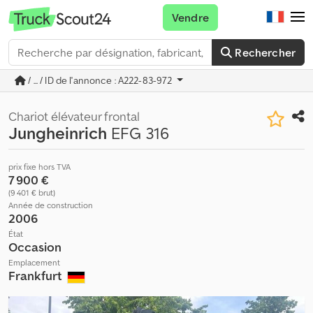
Vendre
Rechercher
/ ... / ID de l'annonce : A222-83-972
Chariot élévateur frontal
Jungheinrich
EFG 316
prix fixe hors TVA
7 900 €
(9 401 € brut)
Année de construction
2006
État
Occasion
Emplacement
Frankfurt