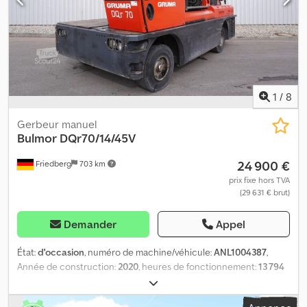
1
/
8
Gerbeur manuel
Bulmor
DQr70/14/45V
24 900 €
Friedberg
703 km
prix fixe hors TVA
(29 631 € brut)
Demander
Appel
État:
d'occasion
, numéro de machine/véhicule:
ANL1004387
,
Année de construction:
2020
, heures de fonctionnement:
13 794
h
, capacité de charge:
7 000 kg
, hauteur de levage:
4 500 mm
,
levée libre:
1 900 mm
, centre de gravité de la charge:
700 mm
,