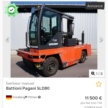
libre:
2 850 mm
, centre de gravité de la charge:
600 mm
, type de
Annonce
mât:
Simplex
, largeur du tablier de fourche:
1 350 mm
, longueur
des fourches:
1 200 mm
, poids à vide:
8 410 kg
, hauteur totale:
3 950 mm
, longueur totale:
3 610 mm
, largeur totale:
1 950 mm
,
carburant:
gaz de pétrole liquéfié (GPL)
, - Véhicule : Hydraulique
auxiliaire simple Dodpezmn U Tjfx Ahyokr - Mât : Hydraulique
auxiliaire simple - Châssis acier - Support de bouteille - 3 x
projecteurs LED de travail à l’avant - 2 x projecteurs LED de recul
à l’arrière - Gyrophare - Signal sonore de marche arrière - Spot
arrière : BlueSpot - Largeur de table : 1450 mm - Commande à une
pédale - Commande par joystick - Hauteur des rouleaux d’entrée :
250 mm - LSP 0.6 Réf : ANL1065333
1
/
8
Gerbeur manuel
Battioni Pagani
SLD80
11 500 €
Friedberg
703 km
prix fixe hors TVA
(13 685 € brut)