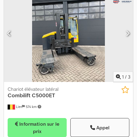
cabine fermée et d'un système de chauffage. Dkedpfozpyttsx
Ahyor
1
/
3
Chariot élévateur latéral
Combilift
C5000ET
Lier
574 km
Information sur le
Appel
prix