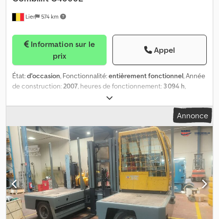
Lier
574 km
Information sur le
Appel
prix
État:
d'occasion
, Fonctionnalité:
entièrement fonctionnel
, Année
de construction:
2007
, heures de fonctionnement:
3 094 h
,
capacité de charge:
4 000 kg
, hauteur de levage:
4 872 mm
, levée
libre:
2 390 mm
, type de carburant:
électrique
, type de mât:
Annonce
duplex
, couleur:
jaune
, Le Combilift C4000E est un chariot
élévateur latéral de 2007, ayant effectué 3094 heures de
fonctionnement. Il est équipé d'un joystick et sa batterie a été
remplacée en 2025. Djdpfszpyqrjx Ahyekr