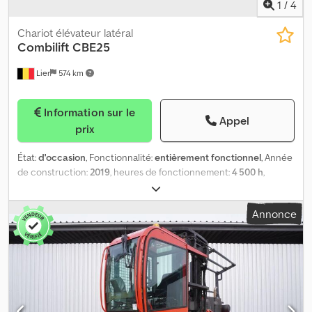
1
/
4
Chariot élévateur latéral
Combilift
CBE25
Lier
574 km
Information sur le
Appel
prix
État:
d'occasion
, Fonctionnalité:
entièrement fonctionnel
, Année
de construction:
2019
, heures de fonctionnement:
4 500 h
,
capacité de charge:
1 815 kg
, hauteur de levage:
6 000 mm
, levée
libre:
2 050 mm
, type de carburant:
électrique
, type de mât:
Annonce
triplex
, couleur:
jaune
, Le Combilift CBE25 est un chariot
élévateur à chargement latéral de 2019, ayant effectué 4500
heures de fonctionnement. Il est équipé d’un joystick. Djdpfx Aozp
D Etjhyskr