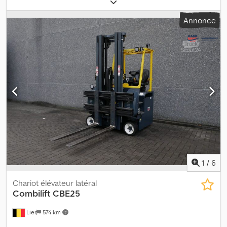
capacité de charge:
1 975 kg
, hauteur de levage:
6 000 mm
, levée
libre:
2 050 mm
, type de carburant:
électrique
, type de mât:
Annonce
triplex
, couleur:
jaune
, Le Combilift CBE25 est un chariot à
chargement latéral de 2019, ayant effectué 7 321 heures de
fonctionnement. Il est équipé d’un joystick. Dkodpszp D Rpsfx
Ahyjr
1
/
6
Chariot élévateur latéral
Combilift
CBE25
Lier
574 km