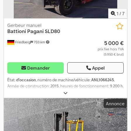
ANL1061210
1
/
7
Gerbeur manuel
Battioni Pagani
SLD80
5 000 €
Friedberg
703 km
prix fixe hors TVA
(5 950 € brut)
Demander
Appel
État:
d'occasion
, numéro de machine/véhicule:
ANL1066245
,
Année de construction:
2015
, heures de fonctionnement:
9 200 h
,
capacité de charge:
8 000 kg
, hauteur de levage:
3 300 mm
, levée
libre:
1 700 mm
, centre de gravité de la charge:
700 mm
, type de
Annonce
mât:
duplex
, largeur du tablier de fourche:
1 450 mm
, longueur
des fourches:
1 400 mm
, taille du pneu avant:
355/65 R15
, taille de
pneu arrière:
355/65-15
, poids à vide:
11 900 kg
, hauteur totale:
2 950 mm
, longueur totale:
5 080 mm
, largeur totale:
2 250 mm
,
carburant:
diesel
, - Véhicule : sans hydraulique auxiliaire - Mât :