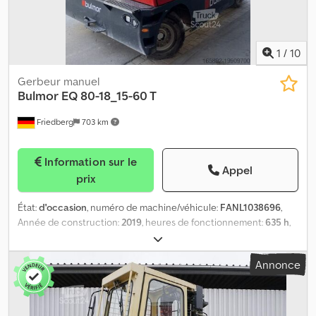
principal - Largeur de table 1400 mm, largeur utile des fourches
1200 mm - - Deutz Diesel TCD L4 3.6 - 74,4 kW - LSP 0,7 Réf. :
ANL1042558
1
/
10
Gerbeur manuel
Bulmor
EQ 80-18_15-60 T
Friedberg
703 km
Information sur le
Appel
prix
État:
d'occasion
, numéro de machine/véhicule:
FANL1038696
,
Année de construction:
2019
, heures de fonctionnement:
635 h
,
capacité de charge:
8 000 kg
, hauteur de levage:
6 000 mm
, levée
libre:
1 070 mm
, centre de gravité de la charge:
900 mm
, type de
Annonce
mât:
triplex
, capacité de la batterie:
1 240 Ah
, tension de la
batterie:
80 V
, taille du pneu avant:
355/65 R15
, taille de pneu
arrière:
355/65-15
, hauteur totale:
3 310 mm
, carburant:
électricité
, - Aquamatic et circulation d’électrolyte sur la batterie