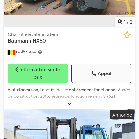
1
/
2
Chariot élévateur latéral
Baumann
HX50
Lier
574 km
Information sur le
Appel
prix
État:
d'occasion
, Fonctionnalité:
entièrement fonctionnel
, Année
de construction:
2016
, heures de fonctionnement:
9 752 h
,
capacité de charge:
5 000 kg
, hauteur de levage:
5 100 mm
, type
de carburant:
gaz
, type de mât:
triplex
, couleur:
jaune
, Le
Annonce
Baumann HX50 est un chariot élévateur à mât rétractable à deux
sens, fabriqué en 2016, avec 9 752 heures de fonctionnement.
Dsdozpw R Nepfx Ahyjkr