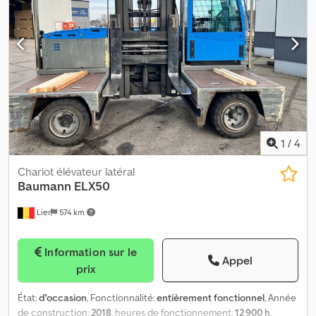
1
/
4
Chariot élévateur latéral
Baumann
ELX50
Lier
574 km
Information sur le
Appel
prix
État:
d'occasion
, Fonctionnalité:
entièrement fonctionnel
, Année
de construction:
2018
, heures de fonctionnement:
12 900 h
,