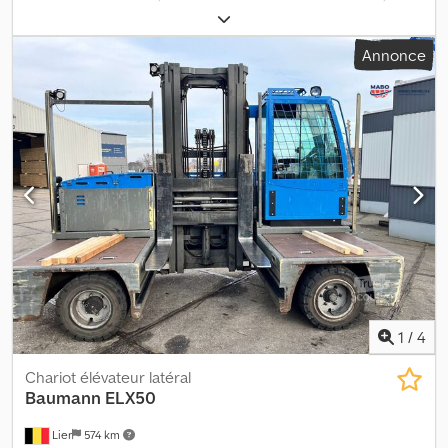
capacité de charge:
5 000 kg
, hauteur de levage:
6 000 mm
, levée
libre:
1 970 mm
, type de carburant:
électrique
, type de mât:
triplex
,
Annonce
couleur:
bleu
, Le Baumann ELX50 est un chariot élévateur à mât
latéral à deux sens de 2018, avec 12 900 heures de
fonctionnement. Il est équipé d'une cabine fermée et d'un
système de chauffage. Dsdpfx Aezpwvxshyskr
1
/
4
Chariot élévateur latéral
Baumann
ELX50
Lier
574 km