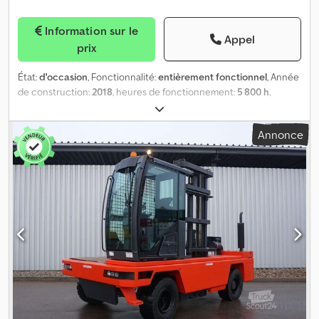
Information sur le
Appel
prix
État:
d'occasion
, Fonctionnalité:
entièrement fonctionnel
, Année
de construction:
2018
, heures de fonctionnement:
5 800 h
,
capacité de charge:
5 000 kg
, hauteur de levage:
6 600 mm
, levée
libre:
2 170 mm
, type de carburant:
électrique
, type de mât:
triplex
,
Annonce
couleur:
bleu
, Le Baumann ELX50 est un chariot élévateur à
chargement latéral à deux voies, fabriqué en 2018, avec environ
5 800 heures de fonctionnement. Il est équipé d’une cabine
fermée et d’un système de chauffage. Dsdpfx Ahszpwp Ejyokr