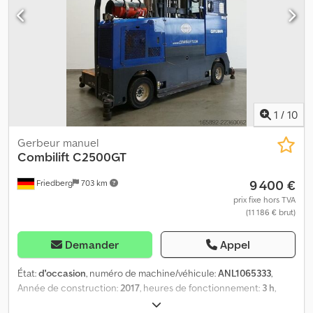
hauteur réglable - Cabine intégrale avec portes coulissantes
Dksdpfey Di Ifex Ahysr - Chauffage - 2 x projecteurs de travail
avant - Système d’éclairage avec feux de position et de route,
feux stop et clignotants - Gyrophare - Signal sonore de marche
arrière - Largeur de table : 1400 mm - Rétroviseur intérieur - Siège
conducteur standard (similicuir) - Pédale unique - Commande à
levier unique - LSP 0.7 Réf. : ANL1061213
1
/
10
Gerbeur manuel
Combilift
C2500GT
9 400 €
Friedberg
703 km
prix fixe hors TVA
(11 186 € brut)
Demander
Appel
État:
d'occasion
, numéro de machine/véhicule:
ANL1065333
,
Année de construction:
2017
, heures de fonctionnement:
3 h
,
capacité de charge:
2 500 kg
, hauteur de levage:
6 250 mm
, levée