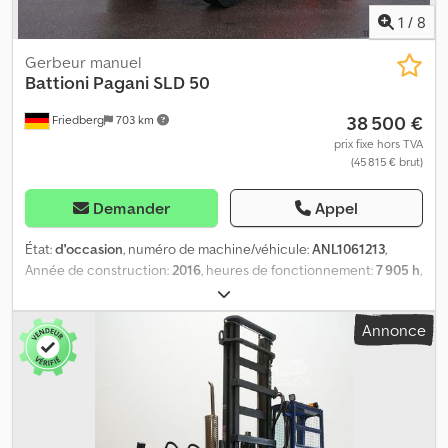
1
/
8
Gerbeur manuel
Battioni Pagani
SLD 50
38 500 €
Friedberg
703 km
prix fixe hors TVA
(45 815 € brut)
Demander
Appel
État:
d'occasion
, numéro de machine/véhicule:
ANL1061213
,
Année de construction:
2016
, heures de fonctionnement:
7 905 h
,
capacité de charge:
5 000 kg
, hauteur de levage:
4 500 mm
, levée
libre:
530 mm
, centre de gravité de la charge:
700 mm
, type de
Annonce
mât:
Simplex
, largeur du tablier de fourche:
1 320 mm
, longueur
des fourches:
1 400 mm
, taille du pneu avant:
315/70-15
, taille de
pneu arrière:
315/70-15
, poids à vide:
8 260 kg
, hauteur totale:
3 080 mm
, longueur totale:
4 650 mm
, largeur totale:
2 200 mm
,
carburant:
diesel
, - Véhicule : hydraulique auxiliaire simple - Mât :
hydraulique auxiliaire simple - Autre équipement : fourche à