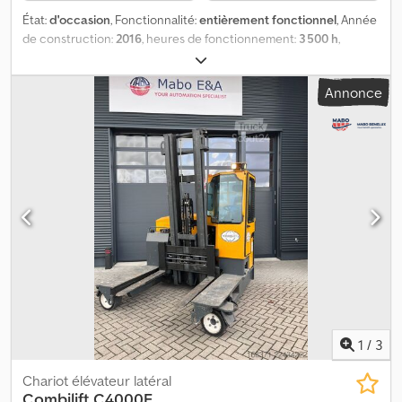
État:
d'occasion
, Fonctionnalité:
entièrement fonctionnel
, Année
de construction:
2016
, heures de fonctionnement:
3 500 h
,
capacité de charge:
5 000 kg
, hauteur de levage:
5 552 mm
, levée
libre:
1 692 mm
, type de carburant:
électrique
, type de mât:
triplex
,
Annonce
couleur:
jaune
, Le Combilift C5000ET est un chariot à mât latéral
de 2016, ayant effectué 3500 heures de fonctionnement. Il est
équipé d'une cabine fermée. Dkedpszpyrvofx Ahyjr
1
/
3
Chariot élévateur latéral
Combilift
C4000E