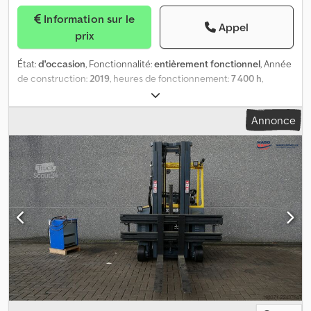
Information sur le
Appel
prix
État:
d'occasion
, Fonctionnalité:
entièrement fonctionnel
, Année
de construction:
2019
, heures de fonctionnement:
7 400 h
,
capacité de charge:
1 975 kg
, hauteur de levage:
6 000 mm
, levée
libre:
2 050 mm
, type de carburant:
électrique
, type de mât:
Annonce
triplex
, couleur:
jaune
, Le Combilift CBE25 est un chariot à mât
latéral de 2019, ayant effectué 7400 heures de fonctionnement. Il
est équipé d’un joystick. Dksdpfx Ahszp D Hwoyor