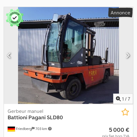
Annonce
1
/
7
Gerbeur manuel
Battioni Pagani
SLD80
5 000 €
Friedberg
703 km
prix fixe hors TVA