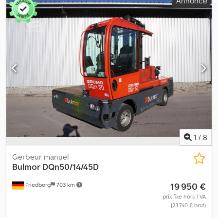
Annonce
1
/
8
Gerbeur manuel
Bulmor
DQn50/14/45D
19 950 €
Friedberg
703 km
prix fixe hors TVA
(23 740 € brut)