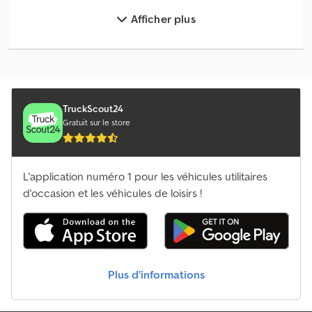
Afficher plus
Autres Engins Forestiers
Autres Hacheuse/Pailleuse
Autres Machine À Foin / Retourneur De Foin / Équipement De Prairie
Autres Porte-Engins
TruckScout24
Gratuit sur le store
Autres Remorque Porte-Engins
Autres Semi-Remorque Porte-Engins
L'application numéro 1 pour les véhicules utilitaires
d'occasion et les véhicules de loisirs !
Autres Véh. De Voirie
Autres Véhicule De Chargement
Bus Articulé
Plus d’informations
Camion De Ferraille
Engins Forestiers