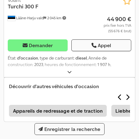
Volant
Turchi
300 F
44 900 €
Lääne-Harju vald
2 045 km
prix fixe hors TVA
(55 676 € brut)
Demander
Appel
État:
d'occasion
, type de carburant:
diesel
, Année de
construction:
2023
, heures de fonctionnement:
1 907 h
,
Informations complémentaires : Marque : TURCHI Modèle : 300 F
Année : 2017 Cjdpfxjzikbhj Al Ajrf Numéro d’identification du
véhicule (NIV) : 1584YA023 Nombre d’heures : 1907 Masse :
Découvrir d'autres véhicules d'occasion
4 400 kg = Plus d’informations = Poids à vide : 4 400 kg Numéro de
série : 1584YA023
r
Appareils de redressage et de traction
Liebherr 
Enregistrer la recherche