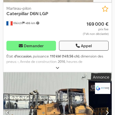
Marteau-pilon
Caterpillar
D6N LGP
169 000 €
Illkirch
486 km
prix fixe
(TVA non déclarée)
Demander
Appel
État:
d'occasion
, puissance:
110 kW (149,56 ch)
, dimension des
pneus:
-
, Année de construction:
2016
, heures de
fonctionnement:
4 734 h
, Équipement:
cabine
, ref: 230150
Référence : 230150 Type : Bulldozer Marque / Modèle :
Annonce
CATERPILLAR D6N LGP Année de mise en service : 2016
Kilométrage : 13 200 Codpoytx E Djfx Al Ajrf Heures : 4 734 Poids : 18
T Puissance : 132 kW Équipements : Hauteur d'arête actuel 42mm
usée à 27% Hauteur d'arête neuve 57mm Graissage centralisé
Pré-disposition 3D GPS Lame 6 voies pliable VPAT Ripper
Cimatisation Prix de vente hors taxes. Livraison possible en
supplément. Plus d?informations et photos disponibles sur notre