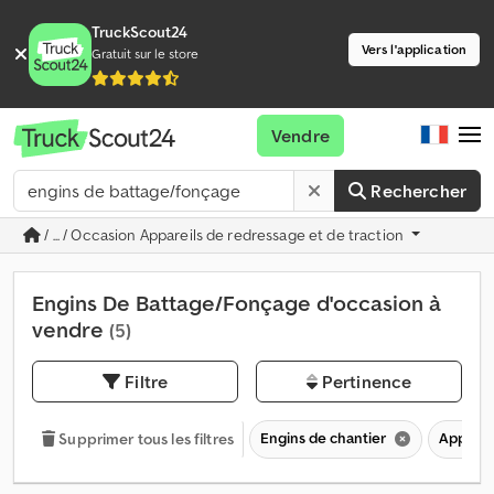
TruckScout24
Vers l'application
Gratuit sur le store
Vendre
Rechercher
/ ... / Occasion Appareils de redressage et de traction
Engins De Battage/Fonçage d'occasion à
vendre
(5)
Filtre
Pertinence
Engins de chantier
Appareil
Supprimer tous les filtres