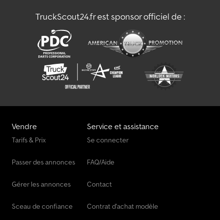
TruckScout24.fr est sponsor officiel de :
Machine De Protection Des Plantes & D'engrais
Machine De Récolte
Machine À Foin / Retourneur De Foin / Équipement De Prairie
Porte-Engins
Remorque Porte-Engins
Véhicule De Chargement
Vendre
Service et assistance
Véhicule De Livraison
Tarifs & Prix
Se connecter
Véhicule De Manœuvre
Passer des annonces
FAQ/Aide
Équipements Aéropourtaires
Gérer les annonces
Contact
Sceau de confiance
Contrat d'achat modèle