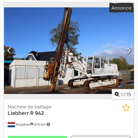
Annonce
1
/
15
Machine de battage
Liebherr
R 942
Rucphen
615 km