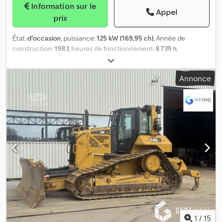
Information sur le
Appel
prix
État:
d'occasion
, puissance:
125 kW (169,95 ch)
, Année de
construction:
1983
, heures de fonctionnement:
8 739 h
,
Entraînement : Chenilles Marque du moteur : Liebherr Crodpfjxv
Rxyjx Al Asf Veuillez contacter J.A.J. Jansen pour plus
Annonce
d'informations.
1
/
15