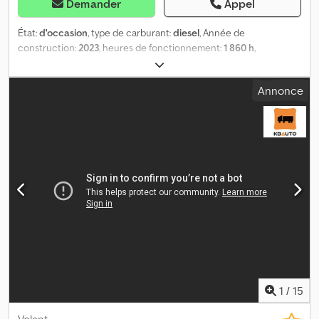
Demander
Appel
État:
d'occasion
, type de carburant:
diesel
, Année de
construction:
2023
, heures de fonctionnement:
1 860 h
,
Informations complémentaires : Marque : TURCHI Modèle : 300 F
Année : 2023 Numéro d’identification du véhicule (VIN) :
Annonce
1604YA023 Nombre d’heures : 1 860 Masse : 4 400 kg =
Informations supplémentaires = Credpfxjzilc Tj Al Aof Poids à vide :
4 400 kg Numéro de série : 1604YA023
1
/
15