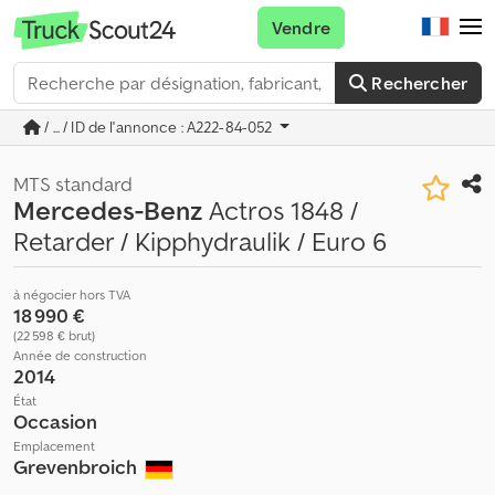
Vendre
Rechercher
/ ... / ID de l'annonce : A222-84-052
MTS standard
Mercedes-Benz
Actros 1848 /
Retarder / Kipphydraulik / Euro 6
à négocier hors TVA
18 990 €
(22 598 € brut)
Année de construction
2014
État
Occasion
Emplacement
Grevenbroich