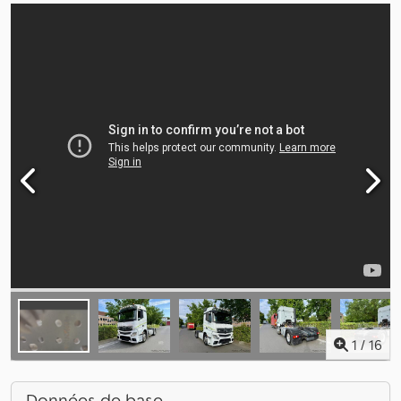
1
/
16
Données de base