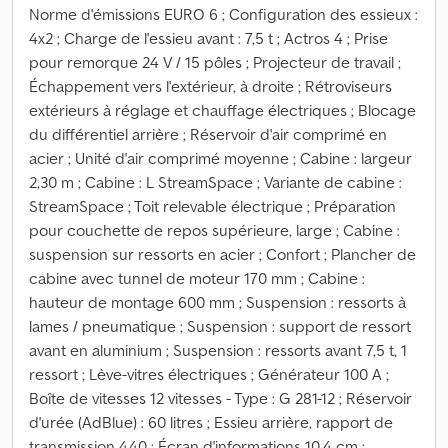
Norme d'émissions EURO 6 ; Configuration des essieux :
4x2 ; Charge de l'essieu avant : 7,5 t ; Actros 4 ; Prise
pour remorque 24 V / 15 pôles ; Projecteur de travail ;
Échappement vers l'extérieur, à droite ; Rétroviseurs
extérieurs à réglage et chauffage électriques ; Blocage
du différentiel arrière ; Réservoir d'air comprimé en
acier ; Unité d'air comprimé moyenne ; Cabine : largeur
2,30 m ; Cabine : L StreamSpace ; Variante de cabine :
StreamSpace ; Toit relevable électrique ; Préparation
pour couchette de repos supérieure, large ; Cabine :
suspension sur ressorts en acier ; Confort ; Plancher de
cabine avec tunnel de moteur 170 mm ; Cabine :
hauteur de montage 600 mm ; Suspension : ressorts à
lames / pneumatique ; Suspension : support de ressort
avant en aluminium ; Suspension : ressorts avant 7,5 t, 1
ressort ; Lève-vitres électriques ; Générateur 100 A ;
Boîte de vitesses 12 vitesses - Type : G 281-12 ; Réservoir
d'urée (AdBlue) : 60 litres ; Essieu arrière, rapport de
transmission 440 ; Écran d'informations 10,4 cm ;