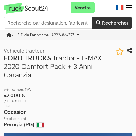
Vendre
Rechercher
/ ... / ID de l'annonce : A222-84-327
Véhicule tracteur
FORD TRUCKS
Tractor - F-MAX
2020 Comfort Pack + 3 Anni
Garanzia
prix fixe hors TVA
42 000 €
(51 240 € brut)
État
Occasion
Emplacement
Perugia (PG)