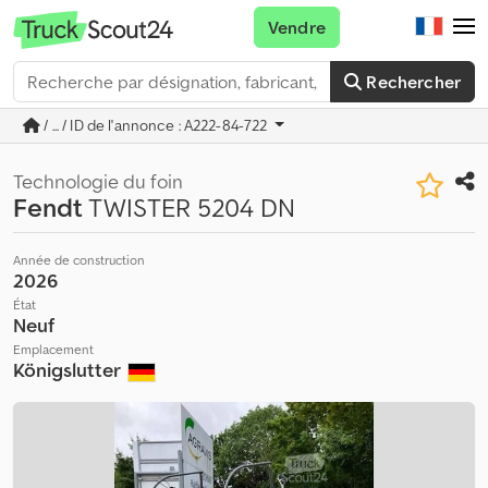
Vendre
Rechercher
/ ... / ID de l'annonce : A222-84-722
Technologie du foin
Fendt
TWISTER 5204 DN
Année de construction
2026
État
Neuf
Emplacement
Königslutter