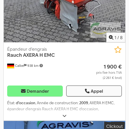
1
/
8
Épandeur d'engrais
Rauch
AXERA H EMC
1 900 €
Calbe
938 km
prix fixe hors TVA
(2 261 € brut)
Demander
Appel
État:
d'occasion
, Année de construction:
2009
, AXERA H EMC,
épandeur d'engrais Rauch AXERA H EMC d’occasion,
entraînement hydraulique, ISOBUS sans affichage séparé, bâche.
Djdpfszrqtcsx Ag Ejck
Clickout