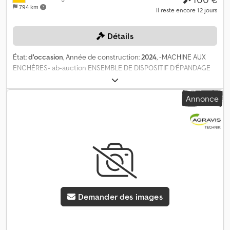
794 km
Il reste encore 12 jours
Détails
État:
d'occasion
, Année de construction:
2024
, -MACHINE AUX
ENCHÈRES- ab-auction ENSEMBLE DE DISPOSITIF D’ÉPANDAGE
TS 20 Ensemble de dispositif d’épandage Amazone TS 20, côté
droit et gauche Vous pouvez enchérir sur cette machine en
Annonce
ligne. Dsdsycmu Sopfx Ag Eock Le prix de départ est de 100,00
EUR, hors TVA. Inscrivez-vous gratuitement et participez aux
enchères. Cliquez ici pour accéder à la vente aux enchères : -----
----- Vente aux enchères en ligne passionnante ! Commencez à
enchérir dès maintenant ! ab-auction
Demander des images