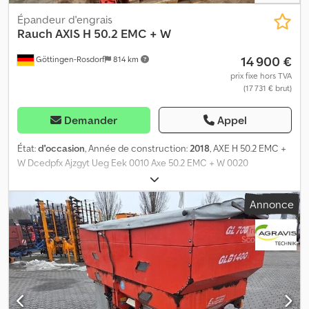
Épandeur d'engrais
Rauch
AXIS H 50.2 EMC + W
14 900 €
Göttingen-Rosdorf
814 km
prix fixe hors TVA
(17 731 € brut)
Demander
Appel
État:
d'occasion
, Année de construction:
2018
, AXE H 50.2 EMC +
W Dcedpfx Ajzgyt Ueg Eek 0010 Axe 50.2 EMC + W 0020
Entraînement hydraulique 0030 Bus ISO sans terminal 0040
Dispositif de pulvérisation GLW 2000 0050 Capacité 4 000 litres
Annonce
0060 Charge utile 4 200 kg 0070 Bâche repliable
mécaniquement 0080 Éclairage 0090 Disques de pulvérisation
SG VxR 24-36 m 0100 Roulettes de stationnement 0110 Pare-boue
0120 Échelle d’accès, côté gauche 0130 Barre de protection des
tuyaux 0140 Kilométrage / heures de fonctionnement : environ 43
500 ha