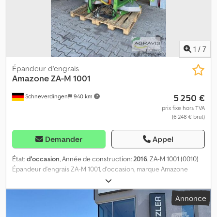
1
/
7
Épandeur d'engrais
Amazone
ZA-M 1001
5 250 €
Schneverdingen
940 km
prix fixe hors TVA
(6 248 € brut)
Demander
Appel
État:
d'occasion
, Année de construction:
2016
, ZA-M 1001 (0010)
Épandeur d'engrais ZA-M 1001, d'occasion, marque Amazone
(0020) Arbre de transmission (0030) Limiteur (0040) Disque
d'épandage Dsdpfx Agszqqc Us Esck (0050) Unité à trois voies
Annonce
(0060) Bâche (0070) Très bon état