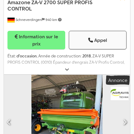
Amazone
ZA-V 2700 SUPER PROFIS
CONTROL
Schneverdingen
940 km
Information sur le
Appel
prix
État:
d'occasion
, Année de construction:
2018
, ZA-V SUPER
PROFIS CONTROL (0010) Épandeur d’engrais ZA-V Profis Control,
modèle Gebr. AMAZONE Djdszq Ifyspfx Ag Eeck (0020) Limiteur à
droite (0030) Éclairage (0040) Pare-saleté (0050) Litres (0060)
Annonce
Bâche de protection manuelle (0070) Terminal : Amaspread +
(0080) Système de pesée (0090) Prise de force