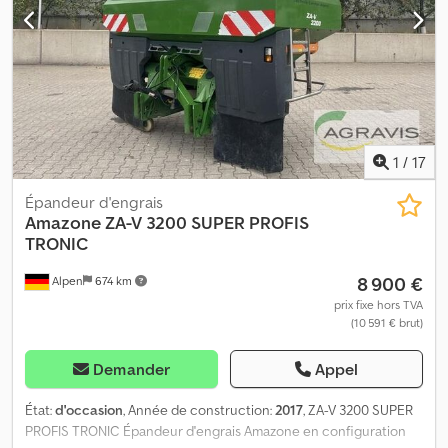
d’épandage TS20, droite/gauche Entraînement Tronic,
gauche/droite avec AutoTS + FlowControl Disque principal,
gauche/droite avec AutoTS Barre de protection des tuyaux L
Profil de protection en métal Dispositif de roulement et de
stationnement Capteurs de signalisation de vide
1
/
17
Épandeur d'engrais
Amazone
ZA-V 3200 SUPER PROFIS
TRONIC
8 900 €
Alpen
674 km
prix fixe hors TVA
(10 591 € brut)
Demander
Appel
État:
d'occasion
, Année de construction:
2017
, ZA-V 3200 SUPER
PROFIS TRONIC Épandeur d'engrais Amazone en configuration