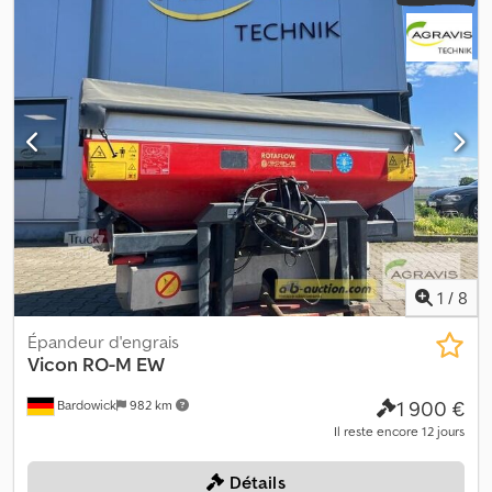
1
/
8
Épandeur d'engrais
Vicon
RO-M EW
1 900 €
Bardowick
982 km
Il reste encore 12 jours
Détails