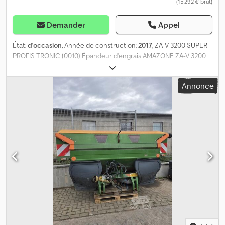
(15 292 € brut)
Demander
Appel
État:
d'occasion
, Année de construction:
2017
, ZA-V 3200 SUPER
PROFIS TRONIC (0010) Épandeur d'engrais AMAZONE ZA-V 3200
Super Profis Tronic (0020) Unité d'épandage ZA-V Tronic (0030)
Prise de force Bondioli & Pavesi 910 mm (0040) Rehausse de
Annonce
trémie 3200 (0050) Éclairage (0060) Garde-boue L et échelles
(0070) Bâche enroulable L, commande mécanique (0070) Jeu de
disques d'épandage V2 (0080) Système de bordure Limiter V droit
(0090) Indicateur de position pour Limiter Dodpfxjzhylme Ag Esck
(0100) Dispositif de roulage et de stationnement (0110) Arceau de
protection tubulaire (0120) Capteur d'inclinaison (0130) Capteur
de trémie vide