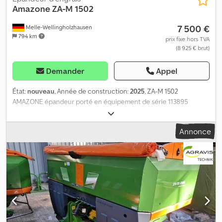
Amazone
ZA-M 1502
7 500 €
Melle-Wellingholzhausen
794 km
prix fixe hors TVA
(8 925 € brut)
Demander
Appel
État:
nouveau
, Année de construction:
2025
, ZA-M 1502
AMAZONE épandeur porté en équipement de série 113895
Épandeur porté ZA-M 1502 927777 Disques d'épandage OM 18-24
935335 Dispositif de délimitation d'épandage Limiter MR (auto-
Annonce
montage) EJ448 Cardan Walterscheid W2102 - 760 mm Dedoyru
Sdspfx Ag Esck