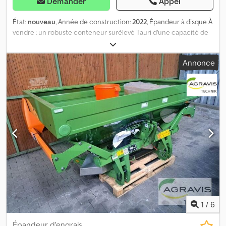
Demander
Appel
État:
nouveau
, Année de construction:
2022
, Épandeur à disque À
vendre : un robuste conteneur surélevé Tauri d’une capacité de
850 litres. Détails : Dodpfxjzqwphs Ag Eock Volume : 850 litres
Fabricant/Modèle : Tauri Couvercle : rabattable manuellement
Annonce
Matériau : durable et résistant État : neuf Le couvercle rabattable
permet un remplissage et une vidange aisés. Grâce à sa
construction robuste, ce conteneur surélevé est
particulièrement durable et peut être utilisé dans de
nombreuses applications.
1
/
6
Épandeur d'engrais