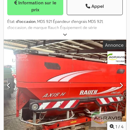
Information sur le
Appel
prix
État:
d'occasion
, MDS 921 Épandeur d'engrais MDS 921,
d'occasion, de marque Rauch Équipement de série
Dodezqpwdjpfx Ag Ejck Entraînement mécanique Largeur de
travail de 18 m Arbre de transmission
Annonce
1
/
4