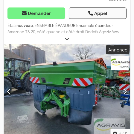
Demander
Appel
État:
nouveau
, ENSEMBLE ÉPANDEUR Ensemble épandeur
Amazone TS 20, côté gauche et côté droit Dedpfx Ageziv Aws
Ejck
Annonce
1
/
5