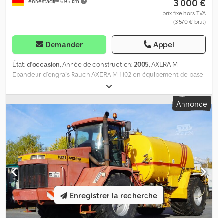
3 000 €
Lennestadt
695 km
prix fixe hors TVA
(3 570 € brut)
Demander
Appel
État:
d'occasion
, Année de construction:
2005
, AXERA M
Epandeur d'engrais Rauch AXERA M 1102 en équipement de base
avec arbre à cardan Attelage trois points cat.2, entraînement PDF
540 tr/min Largeur d'épandage 27 m Rehausses pour 2,100 l de
Annonce
capacité totale avec bâche repliable Dcjdpoy Nudcefx Ag Eek
Disque de limitation hydraulique à gauche Commande
hydraulique de la trappe
Enregistrer la recherche