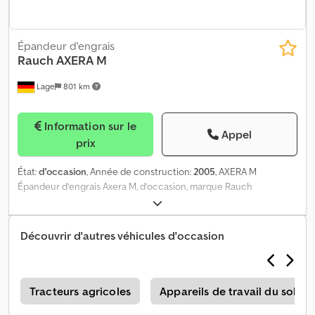
Épandeur d'engrais
Rauch
AXERA M
Lage
801 km
Information sur le
Appel
prix
État:
d'occasion
, Année de construction:
2005
, AXERA M
Épandeur d’engrais Axera M, d’occasion, marque Rauch
Équipement de série, année de fabrication 2005 Couverture du
réservoir Commande électrique Terminal de commande
Quantron M Éclairage Dcjdpfozqpv Tex Ag Esk
Découvrir d'autres véhicules d'occasion
s
Tracteurs agricoles
Appareils de travail du sol