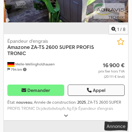
1
/
8
Épandeur d'engrais
Amazone
ZA-TS 2600 SUPER PROFIS
TRONIC
16 900 €
Melle-Wellingholzhausen
794 km
prix fixe hors TVA
(20 111 € brut)
Demander
Appel
État:
nouveau
, Année de construction:
2025
, ZA-TS 2600 SUPER
PROFIS TRONIC Dcjdezbdwbspfx Ag Ejk Épandeur d'engrais
Amazone 100645 Échelle S 109485 Système d'épandage ZA-TS
Tronic avec système d'alimentation électrique sans Argu 111655
Annonce
Rehausse de trémie S 2600 (montée en usine) 111865 Barre de