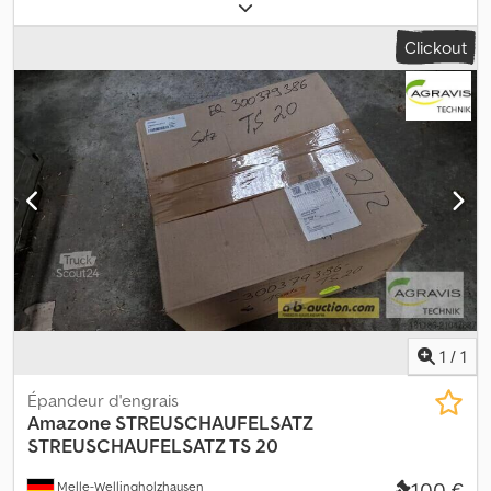
de base, doté en plus de : Bâche rouleau de couverture L,
commande mécanique Jeu de pales d'épandage V-Set 2 (18-28
Clickout
m) Système de limitation de bordure Limiter V+, côté droit
Dispositif de roulage et de stationnement, pivotant Capteur de
niveau vide Djdpoy H S Srsfx Ag Esck Pack terminal AMATRON 3
Câble de signal 7 broches
1
/
1
Épandeur d'engrais
Amazone
STREUSCHAUFELSATZ
STREUSCHAUFELSATZ TS 20
100 €
Melle-Wellingholzhausen