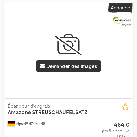
Annonce
Demander des images
Épandeur d'engrais
Amazone
STREUSCHAUFELSATZ
464 €
Alpen
674 km
prix fixe hors TVA
(552 € brut)