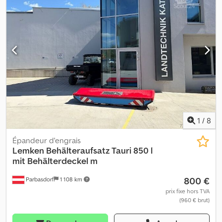
1
/
8
Épandeur d'engrais
Lemken
Behälteraufsatz Tauri 850 l
mit Behälterdeckel m
800 €
Parbasdorf
1 108 km
prix fixe hors TVA
(960 € brut)