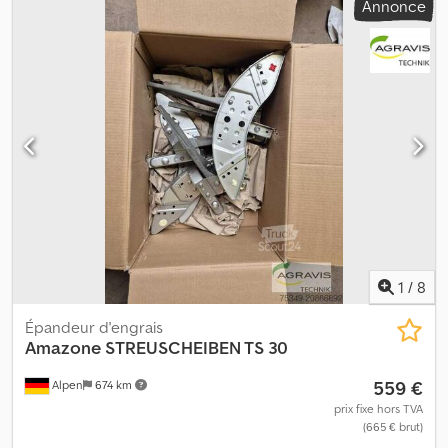
Annonce
1
/
8
Épandeur d'engrais
Amazone
STREUSCHEIBEN TS 30
559 €
Alpen
674 km
prix fixe hors TVA
(665 € brut)