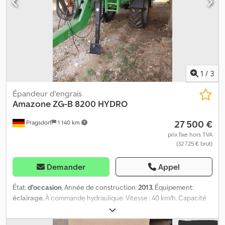
1
/
3
Épandeur d'engrais
Amazone
ZG-B 8200 HYDRO
27 500 €
Pragsdorf
1 140 km
prix fixe hors TVA
(32 725 € brut)
Demander
Appel
État:
d'occasion
, Année de construction:
2013
, Équipement:
éclairage
, À commande hydraulique. Vitesse : 40 km/h. Capacité
du réservoir : 8 200 l. Lieu de stockage : chez le client. Dcodjzkxi
Nepfx Ag Ejk