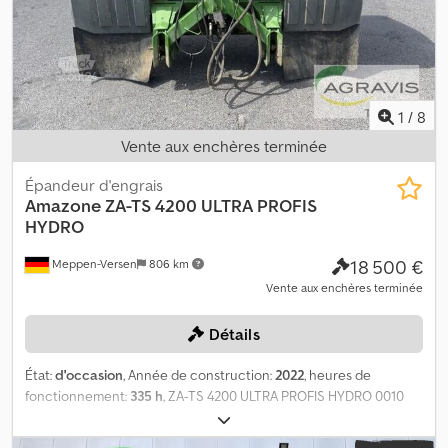
1
/
8
Vente aux enchères terminée
Épandeur d'engrais
Amazone
ZA-TS 4200 ULTRA PROFIS
HYDRO
18 500 €
Meppen-Versen
806 km
Vente aux enchères terminée
Détails
État:
d'occasion
, Année de construction:
2022
, heures de
fonctionnement:
335 h
, ZA-TS 4200 ULTRA PROFIS HYDRO 0010
Épandeur d'engrais Amazone d'occasion 0020 ZA-TS Ultra Profis
Hydro 4200 0030 Épandeur monté ZA Ultra, comprenant 0040 le