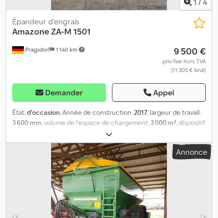
1
/
4
Épandeur d'engrais
Amazone
ZA-M 1501
9 500 €
Pragsdorf
1 140 km
prix fixe hors TVA
(11 305 € brut)
Demander
Appel
État:
d'occasion
, Année de construction:
2017
, largeur de travail:
3 600 mm
, volume de l'espace de chargement:
3 000 m³
, dispositif
d’épandage périphérique intégré, mécanique, terminal
d’opérateur, toile, écran de protection périphérique, surélévation
Annonce
de trémie, actionnement hydraulique des volets coulissants,
montage arrière, bâche de protection, dispositif d’épandage
périphérique, arbre de transmission, à partir de 10 à 36 mètres,
capacité de 3000 litres, éclairage, lieu de stockage : chez le
client. Dodpszmb Hpofx Ag Eock