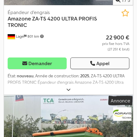
Épandeur d'engrais
Amazone
ZA-TS 4200 ULTRA PROFIS
TRONIC
22 900 €
Lage
801 km
prix fixe hors TVA
(27 251 € brut)
Demander
Appel
État:
nouveau
, Année de construction:
2025
, ZA-TS 4200 ULTRA
PROFIS TRONIC Épandeur d’engrais Amazone ZA-TS 4200 Ultra
Profis Tronic en configuration de série Système de pesée Profis
Composants intégrés de la base ZA Dispositif d’épandage ZA-TS
Annonce
Tronic avec système d’alimentation électrique, sans
ArgusTwin/WindControl Autocollants de sécurité ZA-TS Arbre
cardan Bondioli-Pavesi avec embrayage à friction, 910 mm
Surélévation de trémie L4200 Film protecteur 4200 Pare-boue L
et échelles Dodpjy E Aplofx Ag Ejck Éclairage LED à l’arrière
Bâche de protection actionnée mécaniquement L Kit de palette