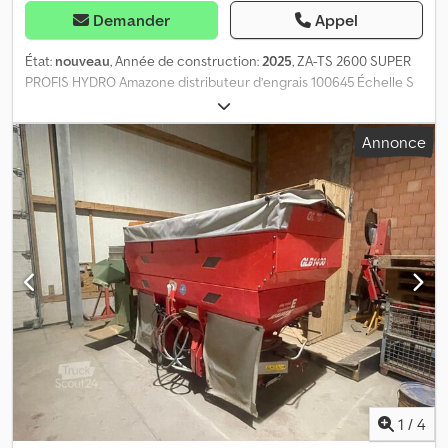
Demander
Appel
État:
nouveau
, Année de construction:
2025
, ZA-TS 2600 SUPER
PROFIS HYDRO Amazone distributeur d’engrais 100645 Échelle S
109495 Système d’épandage ZA-TS Hydro avec système
d’alimentation électrique sans Argus 111655 Rehausse de trémie S
Annonce
2600 (montée en usine) 111865 Arceau de protection des tuyaux
S 111875 Bavette anti-éclaboussures S 111900 Éclairage LED
arrière 111935 Contrôle de l'appareil pour la protection des
cultures 117302 Éléments d'installation pour appareils de base ZA
117304 Épandeur porté ZA Super (constitué du châssis et de la
trémie de base) 117307 Système de pesée Profis pour ZA Super
117536 Disque principal gauche avec AutoTS 117537 Disque
principal droit avec AutoTS 117554 Jeu de pelles d'épandage TS
20 gauche (monté en usine) 117555 Jeu de pelles d'épandage TS
20 droite (monté en usine) 117583 Entraînement Hydro gauche
avec AutoTS 117584 Entraînement Hydro droit avec AutoTS 118971
Autocollants de sécurité ZA-TS 122248 Profil de protection
central 939190 Dispositif de roulage et de stationnement (monté
en usine) 942560 Bâche roulante S, commande mécanique
1
/
4
(montée en usine) 943480 Capteur d'inclinaison Dsdozbdwhjpfx