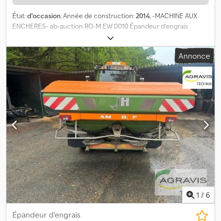
État:
d'occasion
, Année de construction:
2014
, -MACHINE AUX
ENCHERES- ab-auction RO-M EW 0010 Épandeur d’engrais
VICON (occasion) Dedpoyxtu Sofx Ag Esck 0020 Épandeur
d’engrais à pesée 0030 Largeur de travail réglable via le terminal
Annonce
du tracteur 0040 Isobus (m) : 18-28 0050 Volume de la trémie
(litres) : 2, bâche de protection pliable mécaniquement 0070
Dispositif de délimitation de l’épandage à droite 0080 Pliable
hydrauliquement 0090 Arbre de transmission 0100 Commande
via le terminal du tracteur 0110 Isobus Vous pouvez enchérir sur
cette machine en ligne. Le prix de départ est de 1900,00 EUR,
hors TVA. Inscrivez-vous gratuitement et participez aux enchères.
Pour accéder à la vente aux enchères, cliquez ici : ----- ----- Vente
aux enchères en ligne passionnante ! Commencez à enchérir dès
maintenant ! ab-auction
1
/
6
Épandeur d'engrais