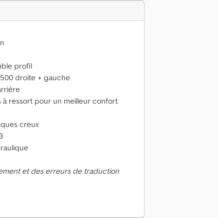
en
le profil
 D500 droite + gauche
rrière
 à ressort pour un meilleur confort
sques creux
3
raulique
ement et des erreurs de traduction