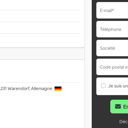
E-mail*
Téléphone
Société
Code postal et 
Je suis u
8231 Warendorf, Allemagne
E
Décl