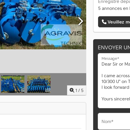
Enregistré depu
5 annonces en 
Veuillez m
ENVOYER U
Message*
1
/
5
Nom*