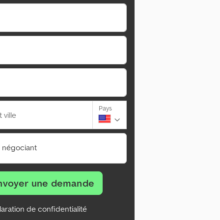
Pays
ville
n négociant
nvoyer une demande
aration de confidentialité