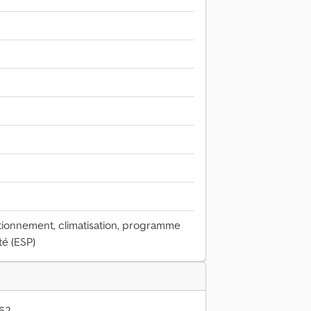
tionnement, climatisation, programme
té (ESP)
62