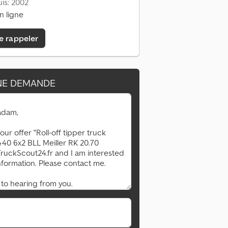
is: 2002
n ligne
e rappeler
NE DEMANDE