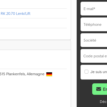
E-mail*
RK 20.70 Lenk/Lift
Téléphone
Société
Code postal et 
Je suis u
5515 Plankenfels, Allemagne
E
Décl