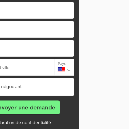
Pays
ville
n négociant
nvoyer une demande
aration de confidentialité