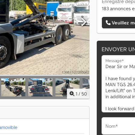
Enregistré depu
183 annonces e
Veuillez m
ENVOYER U
Message*
1
/
50
Nom*
amovible