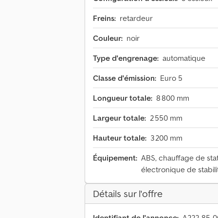
Freins:
retardeur
Couleur:
noir
Type d'engrenage:
automatique
Classe d'émission:
Euro 5
Longueur totale:
8 800 mm
Largeur totale:
2 550 mm
Hauteur totale:
3 200 mm
Équipement:
ABS, chauffage de sta
électronique de stabili
Détails sur l'offre
Identifiant de l'annonce:
A222-85-0