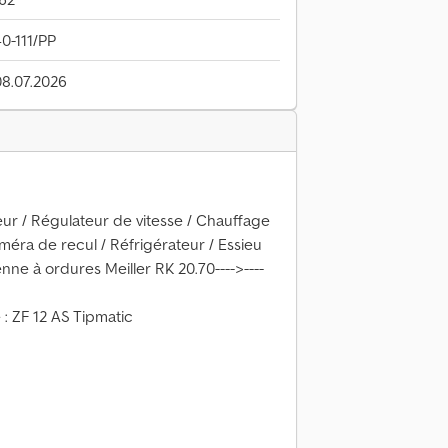
-111/PP
08.07.2026
ur / Régulateur de vitesse / Chauffage
méra de recul / Réfrigérateur / Essieu
enne à ordures Meiller RK 20.70---->----
 : ZF 12 AS Tipmatic