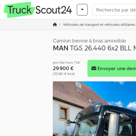
Véhicules de transport et véhicules utilitaires
Camion benne à bras amovible
MAN
TGS 26.440 6x2 BLL Me
prix fixe hors TVA
29 900 €
Envoyer une de
(35 581 € brut)