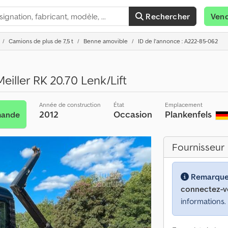
Rechercher
Ven
Camions de plus de 7,5 t
Benne amovible
ID de l'annonce : A222-85-062
iller RK 20.70 Lenk/Lift
Année de construction
État
Emplacement
2012
Occasion
Plankenfels
mande
Fournisseur
Remarque
connectez-v
informations.