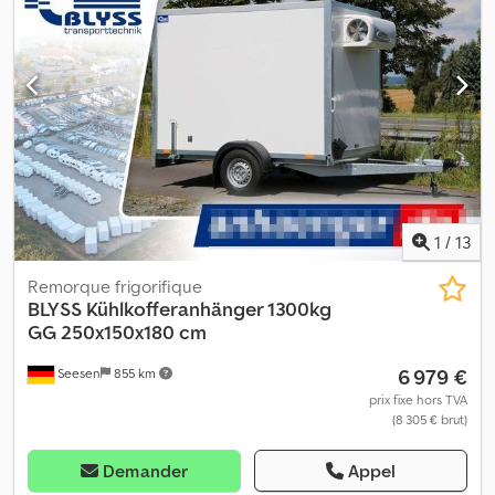
programme électronique de stabilité (ESP), verrouillage
centralisé
, 2 places, direction assistée, boîte de vitesses manuelle
5 rapports, compte-tours, airbag conducteur, radio CD, vitres
électriques, groupe frigorifique Carrier Viento 200, Euro 4,
transport de produits frais, porte arrière simple, etc. Sous réserve
d’erreurs, de vente intermédiaire et de fautes de frappe. Vente
uniquement aux professionnels et à l’exportation. !!!! Réf. Fg-5469
!!!! Code clé 10 !!!!! Essai ou contrôle possible chez TÜV, Dekra ou
Fiat !!!!! Dcjdpfsrfl Rmex Af Sek
1
/
13
Remorque frigorifique
BLYSS
Kühlkofferanhänger 1300kg
GG 250x150x180 cm
6 979 €
Seesen
855 km
prix fixe hors TVA
(8 305 € brut)
Demander
Appel