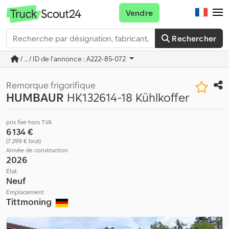
Vendre
Rechercher
/ ... / ID de l'annonce : A222-85-072
Remorque frigorifique
HUMBAUR
HK132614-18 Kühlkoffer
prix fixe hors TVA
6 134 €
(7 299 € brut)
Année de construction
2026
État
Neuf
Emplacement
Tittmoning