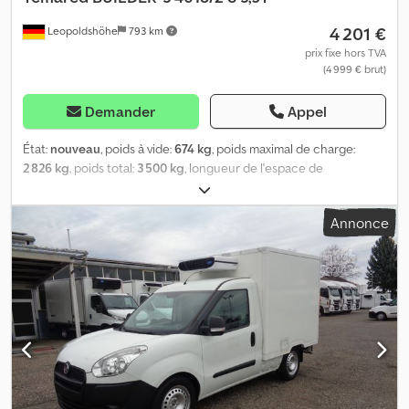
4 201 €
Leopoldshöhe
793 km
prix fixe hors TVA
(4 999 € brut)
Demander
Appel
État:
nouveau
, poids à vide:
674 kg
, poids maximal de charge:
2 826 kg
, poids total:
3 500 kg
, longueur de l'espace de
chargement:
4 000 mm
, largeur de l’espace de chargement:
1 830
mm
, hauteur de l'espace de chargement:
250 mm
, Transporteur
Annonce
de machines de construction Bauma BUILDER 3 4018/2S 3,5T
Remorque soudée robuste pour le transport de machines de
chantier et de matériaux très lourds. Le design original offre la
possibilité de circuler sur toute la longueur des côtés, équipés de
bandes antidérapantes. Châssis porteur soudé composé de
profilés en acier fermés. Plancher en contreplaqué antidérapant
et résistant à l’humidité, doté de solides anneaux d’arrimage au
sol pour garantir la sécurité du chargement transporté. Flèche
en V extrêmement robuste et béquilles de stabilisation. Siège
d’appui et roue jockey à déploiement automatique inclus de