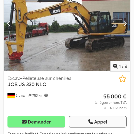
1
/
9
Excav.–Pelleteuse sur chenilles
JCB
JS 330 NLC
55 000 €
Eltmann
753 km
à négocier hors TVA
(65 450 € brut)
Demander
Appel
État:
bon (utilisé)
, Fonctionnalité:
entièrement fonctionnel
,