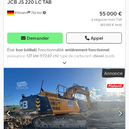
JCB
JS 220 LC TAB
55 000 €
Eltmann
752 km
à négocier hors TVA
(65 450 € brut)
Demander
Appel
État:
bon (utilisé)
, Fonctionnalité:
entièrement fonctionnel
,
puissance:
127 kW (172,67 ch)
, type de carburant:
diesel
, poids
total:
24 000 kg
, poids en ordre de marche:
24 kg
, état de
conduite:
50 pourcentage
, état de la chaîne:
50 pourcentage
,
Annonce
première immatriculation:
04/2009
, prochaine inspection (TÜV):
05/2025
, Année de construction:
2007
, heures de
fonctionnement:
7 465 h
, numéro de machine/véhicule:
1610853
,
Équipement:
Vérification de sécurité selon les normes UVV,
cabine, chenilles en acier, climatisation, flèche réglable, godet
standard, hydraulique, hydraulique de préhenseur, marteau
hydraulique, phares supplémentaires
, Moteur diesel ISUZU 4
cylindres de 127 kW - 172 ch - Hydraulique marteau et cisaille
double effet - Chenilles de 600 mm, largeur de transport 3000
mm Inclus : Attache rapide MS 25 + 1 godet de terrassement