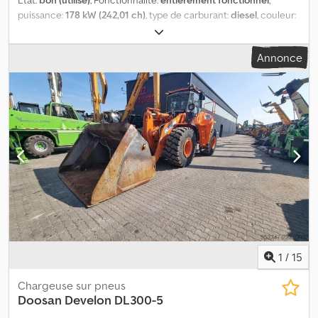
puissance:
178 kW (242,01 ch)
, type de carburant:
diesel
, couleur:
jaune
, poids total:
32 600 kg
, poids en ordre de marche:
32 600 kg
,
état de conduite:
50 pourcentage
, état de la chaîne:
50
Annonce
pourcentage
, première immatriculation:
04/2007
, prochaine
inspection (TÜV):
06/2025
, Année de construction:
2005
, heures
de fonctionnement:
11 499 h
, numéro de machine/véhicule:
713413
, Équipement:
Vérification de sécurité selon les normes
UVV, cabine, chenilles en acier, climatisation, godet standard,
hydraulique, marteau hydraulique, phares supplémentaires
,
Équipement / Données techniques : Moteur diesel ISUZU à
6 cylindres, développant 176 kW (239 ch) Crsdpfei Rt Dmsx Ah Isf
Hydraulique à double effet pour marteau piqueur Plaques de
base de 600 mm avec une largeur de voie de mm Système de
changement rapide Lehnhoff MS-25 Pelle rétro
1
/
15
Chargeuse sur pneus
Doosan
Develon DL300-5