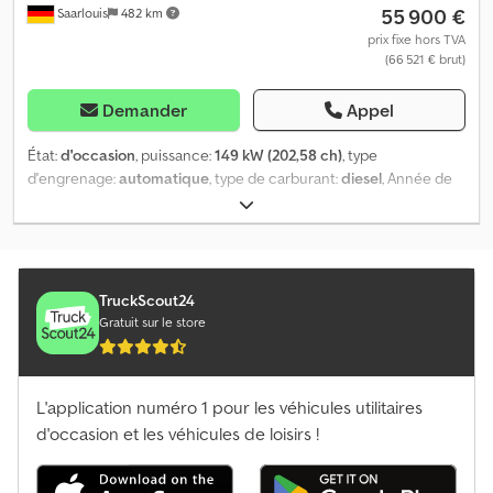
55 900 €
Saarlouis
482 km
prix fixe hors TVA
(66 521 € brut)
Demander
Appel
État:
d'occasion
, puissance:
149 kW (202,58 ch)
, type
d'engrenage:
automatique
, type de carburant:
diesel
, Année de
construction:
2017
, heures de fonctionnement:
6 735 h
, = Plus
d'options et d'accessoires = - Graissage central = Plus
d'informations = Poids à vide: 20.000 kg Vitesse de pointe: 40 km/h
Cedpezlg Ehjfx Ah Ijrf
TruckScout24
Gratuit sur le store
L'application numéro 1 pour les véhicules utilitaires
d'occasion et les véhicules de loisirs !