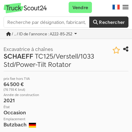
Vendre
Rechercher
/ ... / ID de l'annonce : A222-85-252
Excavatrice à chaînes
SCHAEFF
TC125/Verstell/1033
Std/Power-Tilt Rotator
prix fixe hors TVA
64 500 €
(76 755 € brut)
Année de construction
2021
État
Occasion
Emplacement
Butzbach