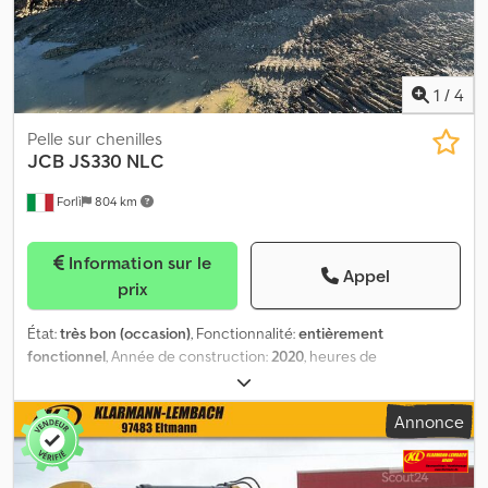
Cjdpfx Ahju Hx Irj Isrf
1
/
4
Pelle sur chenilles
JCB
JS330 NLC
Forlì
804 km
Information sur le
Appel
prix
État:
très bon (occasion)
, Fonctionnalité:
entièrement
fonctionnel
, Année de construction:
2020
, heures de
fonctionnement:
4 650 h
, Pelle hydraulique JCB JS 330 NC 4 F
Bras monobloc Installation hydraulique Climatisation, AdBlue,
Annonce
caméra de recul Puissance moteur : 210 kW Poids opérationnel :
33 289 kg Heures de travail : environ 4 650 Année : 2020 Crodpjyk
Hrtjfx Ah Ijf