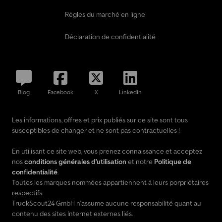
*vase d’expansion *haut-parleurs cellule *receveur de douche
Règles du marché en ligne
renforcé ABS + tablette de recouvrement *plafond Soft Touch
*table relevable *table coulissante *table pivotante à 360°
Déclaration de confidentialité
*chaise longue siège passager *éclairage extérieur LED "XL"
*marchepieds et encadrement arrière en ABS *éclairage soute
XL *prise 220 V dans la soute *grille d’évacuation d’eau dans la
soute *système d’arrimage bagages dans la soute (anneaux acier)
*poignées plates encastrées pour portes de soute *fenêtres
Blog
Facebook
X
LinkedIn
Seitz ----Remarque sur les photos Les photos présentées sont à
titre d’illustration. Elles peuvent contenir des équipements en
option payants, ainsi que des couleurs ou tissus différents. Nos
Les informations, offres et prix publiés sur ce site sont tous
partenaires contractuels : En tant que concessionnaire officiel,
susceptibles de changer et ne sont pas contractuelles !
nous proposons des véhicules des marques : Dsdpfsycn Elsx Af
Ajkr * Caravelair * Eura Mobil * Forster * Frankia * Hobby *
En utilisant ce site web, vous prenez connaissance et acceptez
nos
conditions générales d'utilisation
et notre
Politique de
confidentialité
.
Toutes les marques nommées appartiennent à leurs porpriétaires
respectifs.
TruckScout24 GmbH n'assume aucune responsabilité quant au
contenu des sites Internet externes liés.