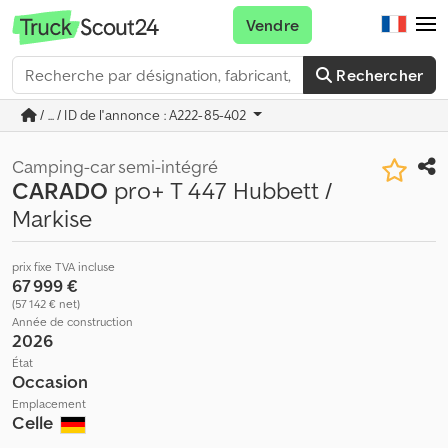
Vendre
Rechercher
/ ... / ID de l'annonce : A222-85-402
Camping-car semi-intégré
CARADO
pro+ T 447 Hubbett /
Markise
prix fixe TVA incluse
67 999 €
(57 142 € net)
Année de construction
2026
État
Occasion
Emplacement
Celle