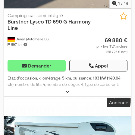
1
/
19
Camping-car semi-intégré
Bürstner
Lyseo TD 690 G Harmony
Line
69 880 €
Düren (Automeile Dü
597 km
prix fixe TVA incluse
(58 723 € net)
Demander
Appel
État:
d'occasion
, kilométrage:
5 km
, puissance:
103 kW (140,04
ch)
, nombre de lits:
4
, nombre de sièges:
4
, type de carburant:
diesel
, type d'engrenage:
mécanique
, couleur:
blanc
, première
immatriculation:
11/2024
, prochaine inspection (TÜV):
11/2027
,
Annonce
longueur totale:
6 990 mm
, largeur totale:
2 300 mm
, hauteur
totale:
2 950 mm
, classe d'émission:
Euro 6d
, poids total:
3 500 kg
,
poids à vide:
3 104 kg
, Équipement:
ABS, airbag
, Points forts : *
Pack Technique et Design : Traction Plus, volant en cuir et
pommeau de levier de vitesses en cuir, feux de jour à LED, phares
avec contour noir, sièges conducteur avec accoudoirs,