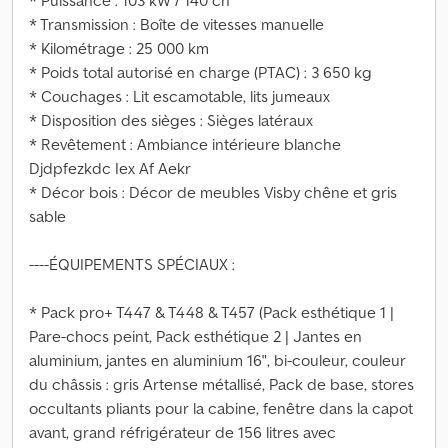
* Puissance : 103 kW / 140 ch
* Transmission : Boîte de vitesses manuelle
* Kilométrage : 25 000 km
* Poids total autorisé en charge (PTAC) : 3 650 kg
* Couchages : Lit escamotable, lits jumeaux
* Disposition des sièges : Sièges latéraux
* Revêtement : Ambiance intérieure blanche
Djdpfezkdc Iex Af Aekr
* Décor bois : Décor de meubles Visby chêne et gris
sable
----ÉQUIPEMENTS SPÉCIAUX :
* Pack pro+ T447 & T448 & T457 (Pack esthétique 1 |
Pare-chocs peint, Pack esthétique 2 | Jantes en
aluminium, jantes en aluminium 16", bi-couleur, couleur
du châssis : gris Artense métallisé, Pack de base, stores
occultants pliants pour la cabine, fenêtre dans la capot
avant, grand réfrigérateur de 156 litres avec