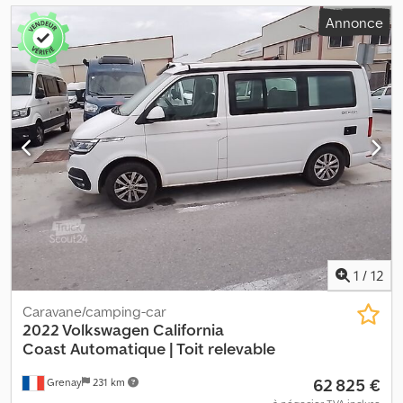
Annonce
1
/
12
Caravane/camping-car
2022 Volkswagen California
Coast
Automatique | Toit relevable
62 825 €
Grenay
231 km