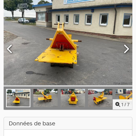
1
/
7
Données de base