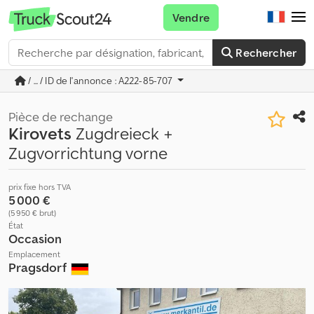
Vendre
Rechercher
/ ... / ID de l'annonce : A222-85-707
Pièce de rechange
Kirovets
Zugdreieck +
Zugvorrichtung vorne
prix fixe hors TVA
5 000 €
(5 950 € brut)
État
Occasion
Emplacement
Pragsdorf