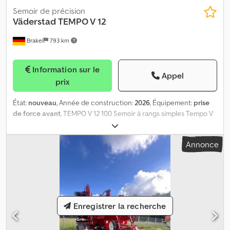
Semoir de précision
Väderstad
TEMPO V 12
Brakel
793 km
Information sur le
Appel
prix
État:
nouveau
, Année de construction:
2026
, Équipement:
prise
de force avant
, TEMPO V 12 100 Semoir à rangs simples Tempo V
12 Väderstad (avec WSX) 110 Châssis 6 m - Espacement des rangs
450 mm 120 Pack de sécurité, éclairage arrière 130 Radar 140
Annonce
Système de commande - Passerelle + câble ISOBUS 150
Indicateur de suivi avec disque 160 Prise d'air (en combinaison
avec 820060, entraînement hydraulique du ventilateur) 170
Coultre d'engrais à ressort dur, recommandé pour le maïs, le
tournesol, par exemple 180 Tête de distribution pour FH 2200 -
(châssis 6-7,2 m) - 24 sorties 190 Support de tête de distribution
Enregistrer la recherche
pour réservoir frontal 200 Emballé 210 12 éléments de semis - TPV
12 WSX 220 Capteur de semis 16 mm (avec WSX) 230 Kit de grille,