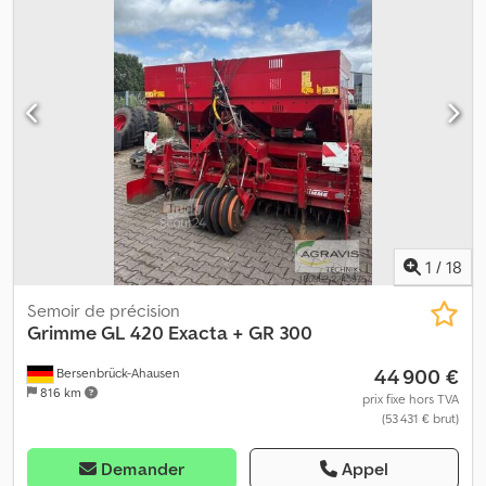
environ 25 cm 0070 Magasin de stockage des plants avec 50
emplacements Dwedpfx Aezqqnwop Asa 0080 Dispositif de
stockage pour le transport des contenants de plants 0090 Frais
de transport 0100 Frais de formation
1
/
18
Semoir de précision
Grimme
GL 420 Exacta + GR 300
44 900 €
Bersenbrück-Ahausen
816 km
prix fixe hors TVA
(53 431 € brut)
Demander
Appel