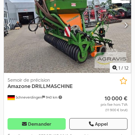
1
/
12
Semoir de précision
Amazone
DRILLMASCHINE
10 000 €
Schneverdingen
940 km
prix fixe hors TVA
(11 900 € brut)
Demander
Appel