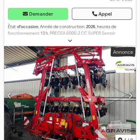
Demander
Appel
État:
d'occasion
, Année de construction:
2026
, heures de
fonctionnement:
13 h
, PRECEA 6000-2 CC SUPER Semoir
pneumatique à rangs simples Precea 6000-2CC Super, repliable
0011 Machine : PRE0003757 0012 *Machine de démonstration*
Annonce
Châssis repliable Precea 6000-2CC 0030 Espacement des rangs :
75 cm - 8 rangs 0040 COUNTRY-DE Spécification pays :
Allemagne 0050 LANG01-DE-DE Documentation en langue
allemande Roues de support larges, placées devant les rangs de
semences Hydraulique de confort pour ISOBUS 0080
Entraînement hydraulique du ventilateur 0090 Entraînement du
ventilateur avec moteur hydraulique de 6,2 cm³ Raccordement
hydraulique pour vis de remplissage ou pour fonctionnement
hydraulique Prise d’air du ventilateur Éclairage avant pour la
circulation sur route Éclairage arrière hydraulique repliable pour
la circulation sur route Marqueurs de voie Precea 6000 et 6000-
2 Raccordement hydraulique pour les marqueurs de voie
Détendeur de voie du tracteur Entraînement électrique pour
l’alimentation des semences Soc de semis PreTeC pour semis
1
/
8