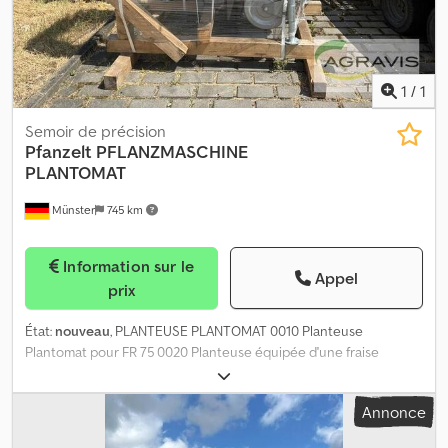
1
/
1
Semoir de précision
Pfanzelt
PFLANZMASCHINE
PLANTOMAT
Münster
745 km
Information sur le
Appel
prix
État:
nouveau
, PLANTEUSE PLANTOMAT 0010 Planteuse
Plantomat pour FR 75 0020 Planteuse équipée d'une fraise
entraînée hydrauliquement, 0030 dotée de plaquettes en
carbure, profondeur de travail réglable, 0040 déplacement latéral
Annonce
hydraulique d'environ 600 mm 0050 Charrue de plantation
hydraulique, profondeur réglable mécaniquement de 0 0060 à