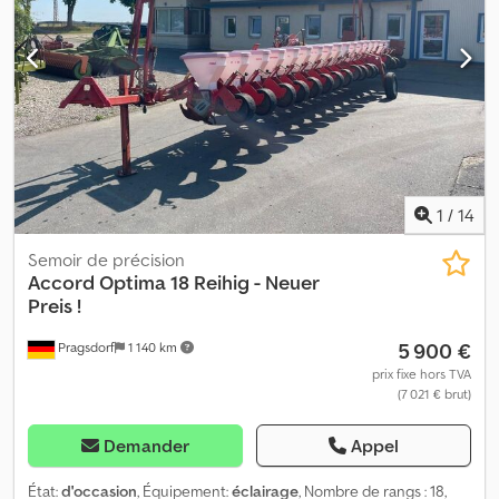
Capteur de graines de 16 mm Kit de grille Rouleau de pression à
ressort (nécessite 71202) Rouleau de pression large avec profil de
50 mm (1) Rouleaux de pression réglables Roue de guidage de
profondeur fermée Transfert hydraulique de poids Accessoires
Tempo supplémentaires Betterave sucrière, 41 trous / 2,5 mm
Colza, 121 trous / 1,2 mm (0220) Prix catalogue total E-Control
(incluant iPad et E-Keeper)
1
/
14
Semoir de précision
Accord
Optima 18 Reihig - Neuer
Preis !
5 900 €
Pragsdorf
1 140 km
prix fixe hors TVA
(7 021 € brut)
Demander
Appel
État:
d'occasion
, Équipement:
éclairage
, Nombre de rangs : 18,