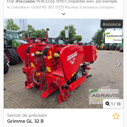
État:
d'occasion
, PERCEUSE 0010 Compatible avec, par exemple,
le cultivateur rotatif KG 303. 0020 Rouleau à anneaux coniques.
Dwodpfx Ajzqqh Rop Aoa 0030 Pneumatique. 0040 Entraînement
mécanique des lames. 0050 Plateforme. 0060 Couverture. 0070
Annonce
Égraineur. 0080 Commande Amazone.
1
/
18
Semoir de précision
Grimme
GL 32 B