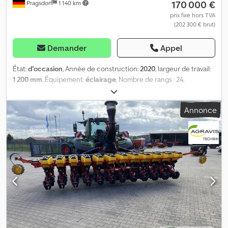
170 000 €
Pragsdorf
1 140 km
prix fixe hors TVA
(202 300 € brut)
Demander
Appel
État:
d'occasion
, Année de construction:
2020
, largeur de travail:
1 200 mm
, Équipement:
éclairage
, Nombre de rangs : 24,
espacement entre les rangs/corps : 45, capacité de travail : 4400,
repliement hydraulique, équipement pour le maïs, semis direct,
Annonce
équipement pour le colza. La machine est équipée des éléments
suivants : vis sans fin d’épandage, agitateur, réservoir d’engrais,
projecteurs de travail, contrôle de l’épandage d’engrais,
équipement pour le maïs et le colza, contrôle par section,
système de suivi de rangs, dispositif de microgranulats, rouleaux
de pressage supplémentaires, double réservoir, réservoir
d’engrais de 4000 litres, réservoir de graines de 1200 litres,
espacement entre les rangs de 45 cm, entraînement par prise de
force. Lieu de stockage : client. Dsdpfjtzvgmex Ap Aowa