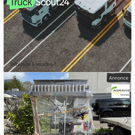
semis avec socs traînants Soc pour engrais en tant que soc
traînant
Véhicule à vendre ?
Créer une annonce
Annonce