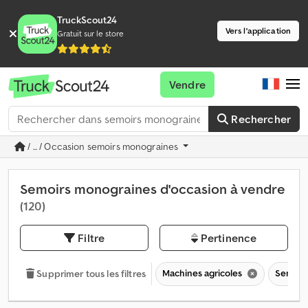
TruckScout24
Vers l'application
Gratuit sur le store
Vendre
Rechercher
/ ... / Occasion semoirs monograines
Semoirs monograines d'occasion à vendre
(120)
Filtre
Pertinence
Machines agricoles
Semoir
Supprimer tous les filtres