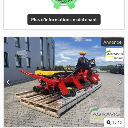
un terrain plat ou en pente) 240 Rouleau de pression large avec
profil de 50 mm (1 paire) 250 Écarteur de sillon 260 Support
réglable pour rouleau de pression 270 Roue de guidage de
Plus d'informations maintenant
profondeur fermée, y compris le bras - Tempo 4-24 280 Grattoir
pour roue de guidage de profondeur 290 Réglage central
hydraulique de la pression du soc 300 Unité de semis de 70 litres
- côté droit 310 Unité de semis de 70 litres - côté gauche 320
Annonce
Accessoires Tempo supplémentaires 330 Colza, 121 trous /
granulométrie de 1,2 mm 340 E-Control (iPad + support) 350 TPV
6-12 - Instructions en allemand 360 E-Services - Instructions en
allemand 370 FH - Instructions en allemand 380 TPV 6-12 - FAI
1
/
12