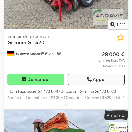
1
/
11
Semoir de précision
Grimme
GL 420
28 000 €
Schneverdingen
940 km
prix fixe hors TVA
(33 320 € brut)
Demander
Appel
État:
d'occasion
, GL 420 0010 Occasion : Grimme GL420 0020
Année de fabrication : 2011 0030 Occasion : Grimme GL420 0040 4
rangs 0050 Entraînement hydraulique 0060 Caméras 0070
Rouleau à barres 0080 Trémie basculante hydraulique 0090
Annonce
Marquage vert Becker Djdpjzfw H Ajfx Ap Aowa 0100 Préparation
pour l'application d'un produit de traitement des semences