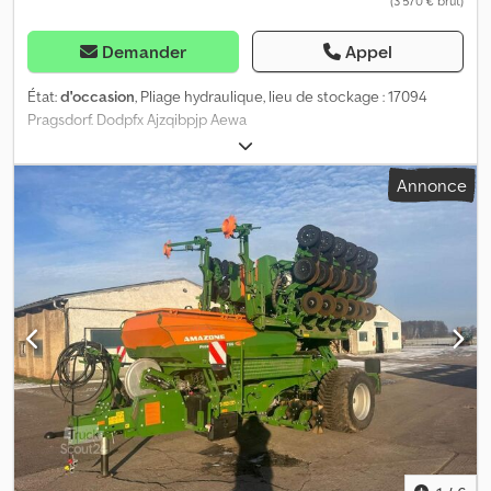
(3 570 € brut)
Demander
Appel
État:
d'occasion
, Pliage hydraulique, lieu de stockage : 17094
Pragsdorf. Dodpfx Ajzqibpjp Aewa
Annonce