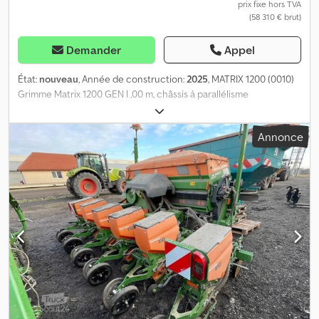
prix fixe hors TVA
(58 310 € brut)
Demander
Appel
État:
nouveau
, Année de construction:
2025
, MATRIX 1200 (0010)
Grimme Matrix 1200 GEN I ,00 m, châssis à parallélisme
hydraulique (0030) rabattable, 12 rangées, pneumatiques : 4 roues
(0040) 5.00-150 (nécessite 1 distributeur hydraulique) (0050) DE.
Annonce
Avec manuel d’utilisation dans la langue officielle (0060) R.00.810
Indicateur de suivi à l’intérieur du contour de la machine (0070)
disque dentelé avec anneau (0080) R.00.830 Défricheur de rang :
herse (0090) R.10.820 Attelage par bras inférieur, catégorie 3
(0100) R.30.810 Largeur des rangs 45 cm (0110) R.40.820 Ensemble
pour semis en couverture (0120) R.40.830 Rouleau de pressage à
doigt (0130) R.40.880 Disque de guidage (0140) R.40.900 Appui de
pressage mécanique, à 4 points Dwodpfx Apswkx D Ae Aea (0150)
réglable jusqu’à 90 kg par unité de semis (0160) R.40.925 Appui de
pressage à ressort (0170) Rouleau de pressage, réglable à 2 points
(0180) R.40.930 Kit pour roue de semis de betteraves, anneau de
recouvrement, axe d’éjection (0190) R.40.944 Kit pour roue de
semis de colza 3,1 mm, anneau de recouvrement (0200) Axe