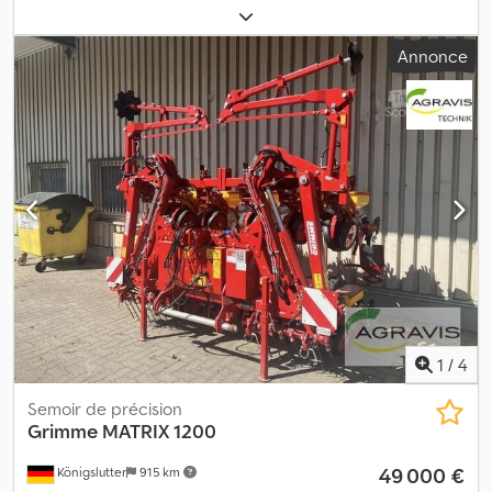
modèle 2011, idéal pour la culture professionnelle des oignons.
Cette machine est dotée de 7 rangées doubles et permet un
Annonce
semis pneumatique précis de chaque graine, assurant ainsi une
germination uniforme et une densité de plantation optimale.
Grâce à sa construction robuste et à sa technologie fiable, cette
semoir convient aussi bien aux exploitations maraîchères qu’aux
producteurs spécialisés d’oignons. Caractéristiques techniques
et équipements : - Modèle : Agricola SNT-2-110 - Année de
fabrication : 2011 - 7 rangées doubles (pour oignons)
Dodpfszqwhkex Ap Ajwa - Technologie de semis pneumatique de
chaque graine - Semis uniforme pour une grande précision -
Construction robuste et durable - Prêt à l’emploi et en état de
marche - Largeur de voie : 2,25 m Le semoir a été régulièrement
entretenu et se trouve dans un bon état d’occasion. Une visite
est possible sur rendez-vous. N’hésitez pas à nous contacter si
vous êtes intéressé ou si vous avez des questions.
1
/
4
Semoir de précision
Grimme
MATRIX 1200
49 000 €
Königslutter
915 km