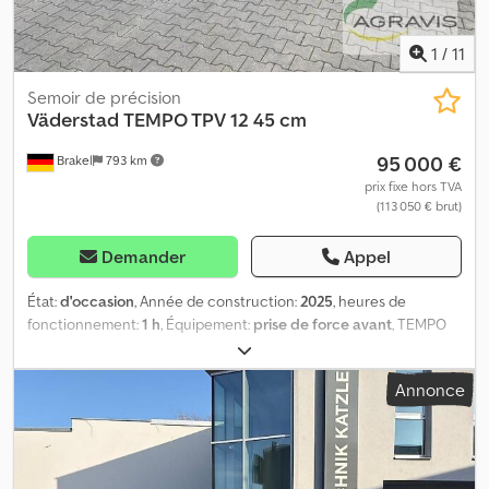
1
/
11
Semoir de précision
Väderstad
TEMPO TPV 12 45 cm
95 000 €
Brakel
793 km
prix fixe hors TVA
(113 050 € brut)
Demander
Appel
État:
d'occasion
, Année de construction:
2025
, heures de
fonctionnement:
1 h
, Équipement:
prise de force avant
, TEMPO
TPV 12 100 Unité de semis individuel TEMPO V TPV 12 de
Väderstad 110 7020040 Tempo V 12 en configuration standard 120
Annonce
820177 Châssis 6 m - Espacement des rangs 450 mm 130 820180
Pack de sécurité, éclairage arrière 140 820216 Radar 150 820120
Système de contrôle - Passerelle + câble ISOBUS 160 7120193
Indicateur de rang avec disque Djdpsyyfgisfx Ap Aewa 170
7120279 Raccord d'admission d'air (en combinaison avec 820060,