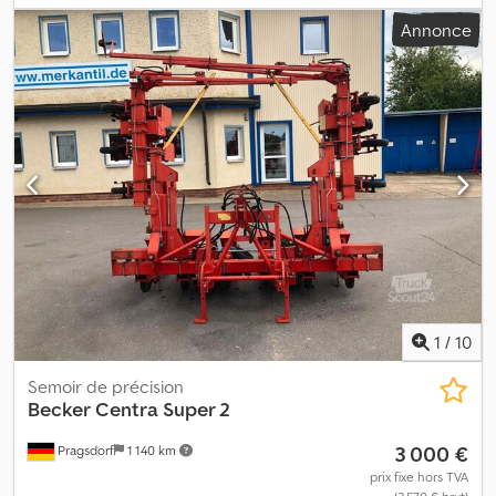
avec un espacement de 75 cm, réservoir d’engrais de 2800 litres,
Annonce
pneumatiques : 700/50R22,5, indicateur de trace, système
d’éclairage, unité de semis pneumatique à grain unique, injecteur
d’engrais, disques de dosage pour maïs, contrôle du débit des
semences, réglage électrique de la pression des socs via
terminal. Frein pneumatique Ailes Kit de conversion 12CC en 8CC
Dwsdpfxey N E N As Ap Asa Attelage Scharmüller, diamètre 80 mm
12 rangs, espacement de 50 cm Ventilateur hydraulique à
entraînement direct.
1
/
10
Semoir de précision
Becker
Centra Super 2
3 000 €
Pragsdorf
1 140 km
prix fixe hors TVA