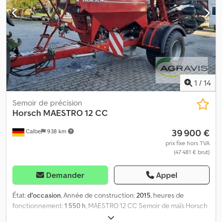
1
/
14
Semoir de précision
Horsch
MAESTRO 12 CC
39 900 €
Calbe
938 km
prix fixe hors TVA
(47 481 € brut)
Demander
Appel
État:
d'occasion
, Année de construction:
2015
, heures de
fonctionnement:
1 550 h
, MAESTRO 12 CC Semoir de maïs Horsch
avec E-Manager, désactivation des rangs incluse, FGS, 8 rangs