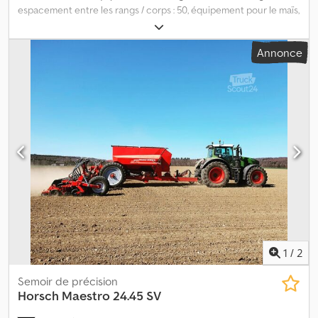
espacement entre les rangs / corps : 50, équipement pour le maïs,
traceur de rangs. Machine de semis de maïs à 18 rangs avec
dispositif de conduite sur de longues distances, châssis, pied de
Annonce
support, lieu de stockage : 17094 Pragsdorf. Dwodpfx Aszr A Tnjp
Aja
1
/
2
Semoir de précision
Horsch
Maestro 24.45 SV