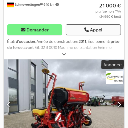
21 000 €
Schneverdingen
940 km
prix fixe hors TVA
(24 990 € brut)
Demander
Appel
État:
d'occasion
, Année de construction:
2011
, Équipement:
prise
de force avant
, GL 32 B 0010 Machine de plantation Grimme
GL32B d'occasion 0020 Type : GL 32 B 0030 N° de châssis :
22200998 0040 Année de fabrication : 2011 0050 Machine de
Annonce
plantation Grimme GL32B d'occasion 0060 Machine de
plantation à 2 rangées 0070 Godets verts 0080 Trémie à
traitement des semences, avec système hydraulique 0090 Butte
de 85 cm 0100 Écart de 1,8 m 0110 Formeur de buttes 0120
Rouleau à grilles 0130 Éclairage Dodpfxjzfw Hpo Ap Aewa FA 200
(0010) Épandeur d'engrais frontal Grimme à 2 rangées (0020)
Espacement des rangs : 85 cm (0030) Cadre de support pour
épandeur d’engrais frontal, pour (0040) l’installation d’un système
de traitement des semences TS 420 et/ou (0050) d’un corps de
buttage (0060) 2 corps de buttage pour épandeur d’engrais
frontal (0070) buses à disque fermées avec (0080) disque Ø