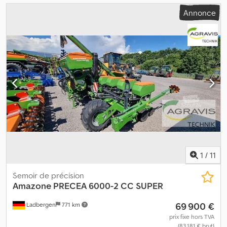
Annonce
1
/
11
Semoir de précision
Amazone
PRECEA 6000-2 CC SUPER
69 900 €
Ladbergen
771 km
prix fixe hors TVA
(83 181 € brut)