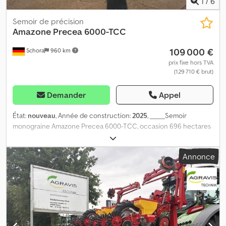
1
/
6
Semoir de précision
Amazone
Precea 6000-TCC
109 000 €
Schora
960 km
prix fixe hors TVA
(129 710 € brut)
Demander
Appel
État:
nouveau
, Année de construction:
2025
, _____Semoir
monograine Amazone Precea 6000-TCC, occasion 696 hectares
147 heures de fonctionnement Équipement de base Châssis
remorqué Espacement des rangs : 45 cm, 12 rangs Spécification
Annonce
pays : Allemagne Documentation en allemand Attelage à boule
M16/K80 Sécurité contre l’utilisation non autorisée pour
l’attelage à boule K80, y compris cadenas Pied d’appui avec
actionnement hydraulique Essieu rigide avec système de
freinage à double circuit 2 x pneu 700/50-26.5 LI174A8
D=1.3330mm Hydraulique de confort Raccord hydraulique K80
Souffleur pour l’alimentation centrale en semences et en engrais,