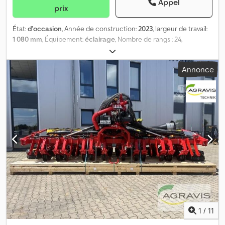
Appel
prix
État:
d'occasion
, Année de construction:
2023
, largeur de travail:
1 080 mm
, Équipement:
éclairage
, Nombre de rangs : 24,
espacement entre les rangs/corps : 45, performance surfacique :
2 750, repliement hydraulique, pneumatique, semis de couverture.
Annonce
Dwodjznqufopfx Ap Aea Roues et châssis : 600/65R34, K80,
capteur de semis de 16 mm (avec WSX), kit de grilles, rouleau de
recouvrement ProStop, rouleaux de pression larges avec profil
de 50 mm, déflecteur de sillon, distribution automatique des
graines, E Control, largeur du châssis : 10,80 m, BioDrill 500, lieu de
stockage : chez le client.
1
/
11