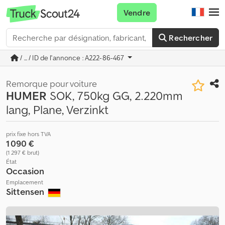
Vendre
Rechercher
/ ... / ID de l'annonce : A222-86-467
Remorque pour voiture
HUMER
SOK, 750kg GG, 2.220mm
lang, Plane, Verzinkt
prix fixe hors TVA
1 090 €
(1 297 € brut)
État
Occasion
Emplacement
Sittensen