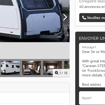
Enregistré depu
40 annonces en
Veuillez m
ENVOYER U
Message*
1
/
18
Nom*