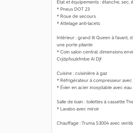
État et équipements : étanche, sec, 
* Pneus DOT 23
* Roue de secours
* Attelage anti-lacets
Intérieur : grand lit Queen à l'avant
une porte pliante
* Coin salon central, dimensions env
Crjdpfxszkfmbe Ai Djf
Cuisine : cuisinière à gaz
* Réfrigérateur à compresseur ave
* Évier en acier inoxydable avec ea
Salle de bain : toilettes à cassette Th
* Lavabo avec miroir
Chauffage : Truma S3004 avec ventilat