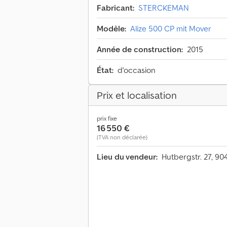
Fabricant:
STERCKEMAN
Modèle:
Alize 500 CP mit Mover
Année de construction:
2015
État:
d'occasion
Prix et localisation
prix fixe
16 550 €
(TVA non déclarée)
Lieu du vendeur:
Hutbergstr. 27, 9