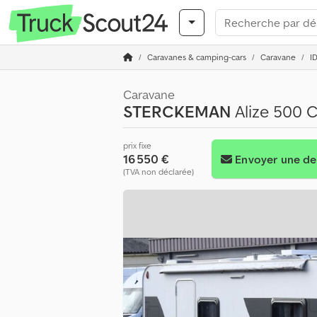
Caravanes & camping-cars
Caravane
I
Caravane
STERCKEMAN
Alize 500 
prix fixe
16 550 €
Envoyer une d
(TVA non déclarée)