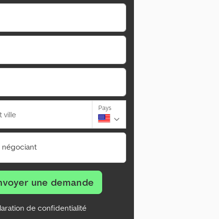
Pays
ville
n négociant
nvoyer une demande
aration de confidentialité