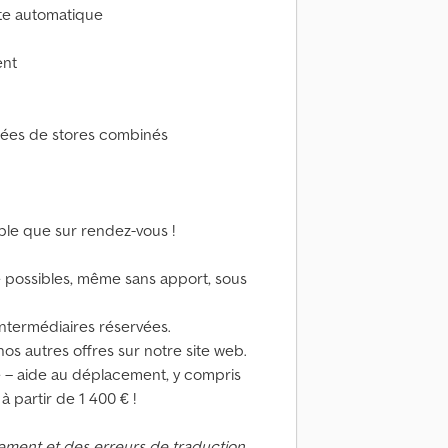
ite automatique
ent
pées de stores combinés
sible que sur rendez-vous !
 possibles, même sans apport, sous
intermédiaires réservées.
nos autres offres sur notre site web.
– aide au déplacement, y compris
 à partir de 1 400 € !
ement et des erreurs de traduction