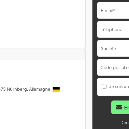
E-mail*
Téléphone
Société
Code postal et 
Je suis u
0475 Nürnberg, Allemagne
E
Décl