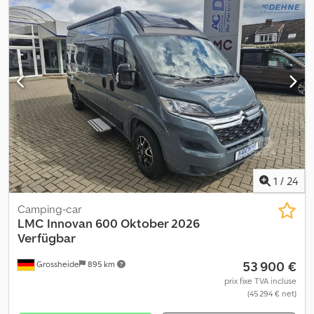
1
/
24
Camping-car
LMC
Innovan 600 Oktober 2026
Verfügbar
53 900 €
Grossheide
895 km
prix fixe TVA incluse
(45 294 € net)