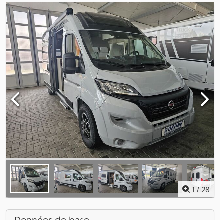
1
/
28
Données de base