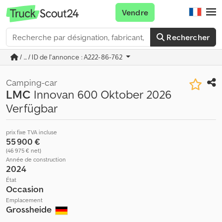
Vendre
Rechercher
/ ... / ID de l'annonce : A222-86-762
Camping-car
LMC
Innovan 600 Oktober 2026
Verfügbar
prix fixe TVA incluse
55 900 €
(46 975 € net)
Année de construction
2024
État
Occasion
Emplacement
Grossheide