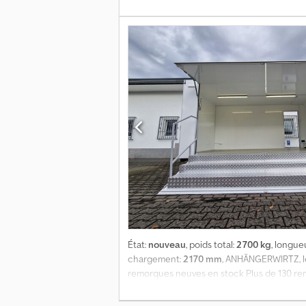
cm, 2700 kg, freinée, plancher surélevé, ch
aérodynamique robuste de 30 mm, couleur bl
PVC, supports pliants avant et arrière, pack 
automatique... 😊 Vente disponible 24 heur
lundi au vendredi de 8h00 à 12h30 et de 14h
Logos et marques protégées 07/26 TPPT
État:
nouveau
, poids total:
2 700 kg
, longu
chargement:
2 170 mm
, ANHÄNGERWIRTZ, le
remorques neuves en stock Plus de 130 rem
470x220x217cm, 2700kg, freiné, plateau sur
aérodynamique de 30 mm, couleur blanche li