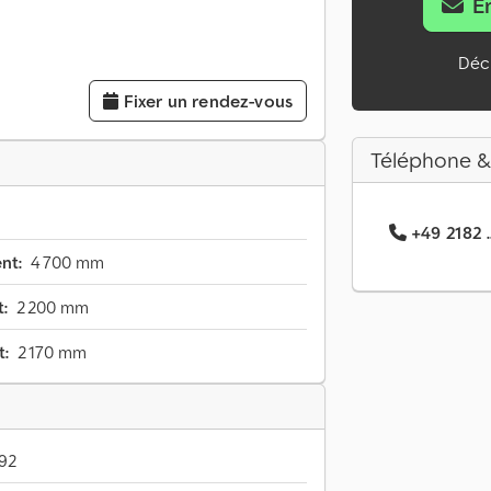
E
Décl
Fixer un rendez-vous
Téléphone &
+49 2182 .
nt:
4 700 mm
:
2 200 mm
t:
2 170 mm
92