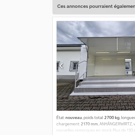
Ces annonces pourraient également
État:
nouveau
, poids total:
2 700 kg
, longu
chargement:
2 170 mm
, ANHÄNGERWIRTZ, vo
nouvelles remorques en stock Plus de 130 