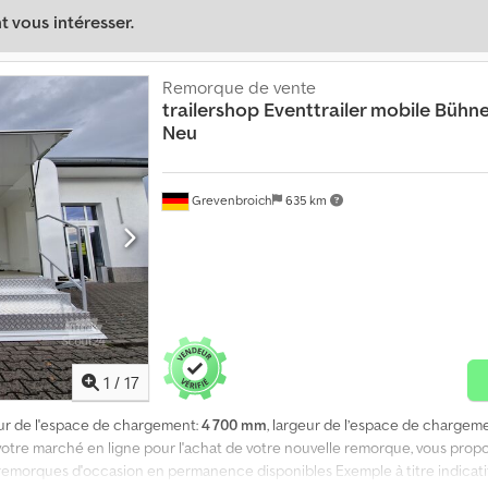
 vous intéresser.
Remorque de vente
trailershop
Eventtrailer mobile Bühn
Neu
Grevenbroich
635 km
1
/
17
eur de l'espace de chargement:
4 700 mm
, largeur de l’espace de chargem
tre marché en ligne pour l'achat de votre nouvelle remorque, vous propo
remorques d'occasion en permanence disponibles Exemple à titre indicat