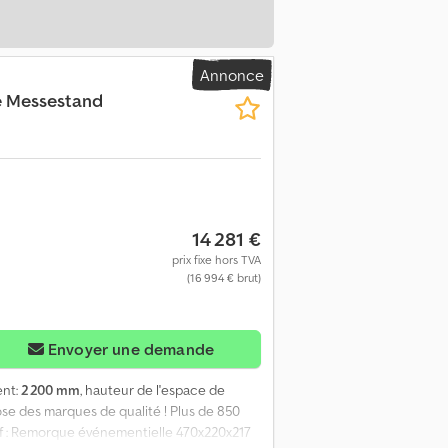
Annonce
e Messestand
14 281 €
prix fixe hors TVA
(16 994 € brut)
Envoyer une demande
ent:
2 200 mm
, hauteur de l'espace de
se des marques de qualité ! Plus de 850
if : Remorque événementielle 470x220x217