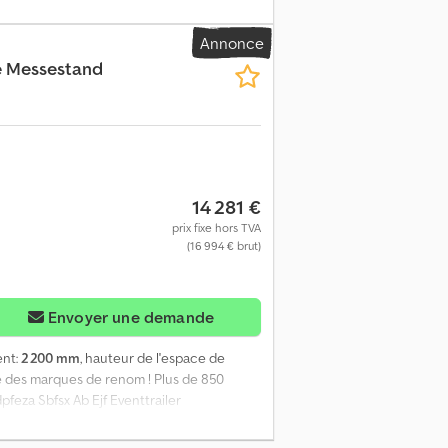
daptée à 100 km/h, structure sandwich
s amovible, porte latérale, plancher en
Annonce
airage intérieur 12 V, roue de support
e Messestand
de téléphonique : Cjdpszmy Rajfx Ab Esrf Du
mages sont protégés par le droit d'auteur -
14 281 €
prix fixe hors TVA
(16 994 € brut)
Envoyer une demande
ent:
2 200 mm
, hauteur de l'espace de
 des marques de renom ! Plus de 850
eza Sbfsx Ab Ejf Eventtrailer
h, construction sandwich robuste et
le, plancher PVC, béquilles rabattables à