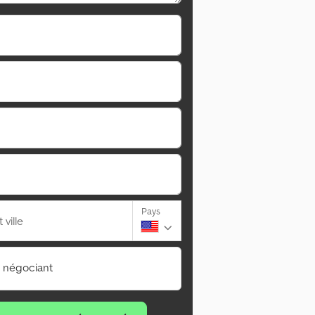
Pays
ville
n négociant