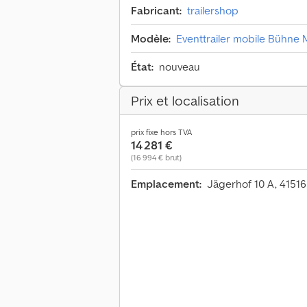
Fabricant:
trailershop
Modèle:
Eventtrailer mobile Bühne
État:
nouveau
Prix et localisation
prix fixe hors TVA
14 281 €
(16 994 € brut)
Emplacement:
Jägerhof 10 A, 4151