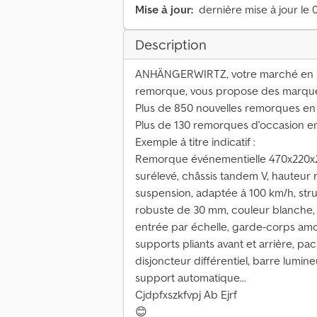
Mise à jour:
dernière mise à jour le 
Description
ANHÄNGERWIRTZ, votre marché en lig
remorque, vous propose des marques
Plus de 850 nouvelles remorques en
Plus de 130 remorques d'occasion 
Exemple à titre indicatif :
Remorque événementielle 470x220x21
surélevé, châssis tandem V, hauteur r
suspension, adaptée à 100 km/h, st
robuste de 30 mm, couleur blanche, s
entrée par échelle, garde-corps amov
supports pliants avant et arrière, pac
disjoncteur différentiel, barre lumine
support automatique...
Cjdpfxszkfvpj Ab Ejrf
😊