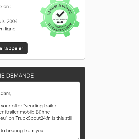
ion :
is: 2004
n ligne
e rappeler
NE DEMANDE