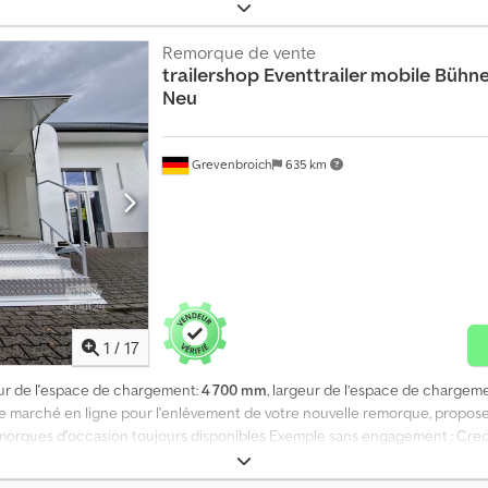
âssis tandem V, hauteur réduite, pneus 13'', amortisseurs de suspension, a
anche, surface lisse, trappe latérale avec entrée par échelle, garde-corp
électrique 230 volts (prises, disjoncteur différentiel, barre lumineuse), écl
Remorque de vente
trailershop
Eventtrailer mobile Bühn
es sur 24 via notre boutique en ligne sur trailershop.de Vente sur comman
Neu
00 à 18h00 Les visites sont possibles sur rendez-vous. Le contenu et les i
WSP470.01SKTRST230VIL2700
Grevenbroich
635 km
1
/
17
eur de l'espace de chargement:
4 700 mm
, largeur de l’espace de chargem
 marché en ligne pour l'enlèvement de votre nouvelle remorque, propose
orques d'occasion toujours disponibles Exemple sans engagement : Credpf
élevé, tandem châssis en V bas, pneus 13'', amortisseurs adaptés à 100 km/
sse, trappe latérale avec escalier et main courante amovible, porte latéra