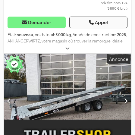
prix fixe hors TVA
(5 890 € brut)
Demander
Appel
État:
nouveau
, poids total:
3 000 kg
, Année de construction:
2026
,
ANHÄNGERWIRTZ, votre magasin où trouver la remorque idéale,
vous propose des marques réputées ! Plus de 850 remorques
neuves en stock Plus de 130 remorques d'occasion disponibles
Annonce
en permanence. Exemple sans engagement : Offre valable dans la
limite des stocks ! Porte-voitures GT BASCULANT 480/2 3T Porte-
voitures Martz Carkipper 3000 485x205 cm, 3000 kg, plateforme
tandem avec châssis en V ALKO à profil bas, amortisseurs de
suspension de roues 10", équipé de pneus, rails de chargement
perforés conformes à la norme VDI 2700, accès direct,
basculement hydraulique, rails de chargement, treuil à câble,
roue de support automatique, prise 13 broches et éclairage
moderne... Inclut un treuil à câble Knott. Inclut un châssis pour
une vitesse de 100 km/h avec amortisseurs de suspension de
roues. Inclut un système hydraulique de basculement. La nouvelle
plateforme pour transport de véhicules professionnelle, à accès