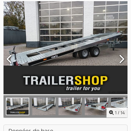
1
/
14
Données de base