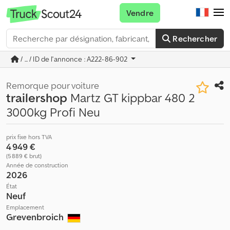
Vendre
Rechercher
/ ... / ID de l'annonce : A222-86-902
Remorque pour voiture
trailershop
Martz GT kippbar 480 2
3000kg Profi Neu
prix fixe hors TVA
4 949 €
(5 889 € brut)
Année de construction
2026
État
Neuf
Emplacement
Grevenbroich