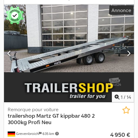
couleur:
vert
, type d'engrenage:
automatique
, classe d'émission:
Annonce
Euro 6
, Équipement:
ABS, chauffage de stationnement,
climatisation, programme électronique de stabilité (ESP)
, *
Volant multifonction * Kit mains libres Crjdpsvhvw Nsfx Afijf *
Radio avec fonction Bluetooth * Climatisation * Chauffage
stationnaire * Sièges chauffants * Lanterneau de toit * 2
couchettes ----* Assistant de démarrage en côte * Blocage de
différentiel sur l’essieu arrière * Assistant de maintien de voie *
Freinage d’urgence assisté * Suspension pneumatique ----*
Phares antibrouillard * 2 réservoirs diesel * Coffre de rangement
----Numéro interne du véhicule : 8591----Sous réserve d'erreurs
et de vente intermédiaire. Support WhatsApp disponible ! Pour
toute question concernant le véhicule ou pour plus
d’informations, contactez-nous aisément via WhatsApp. Whatsapp
Whatsapp
1
/
14
Remorque pour voiture
trailershop
Martz GT kippbar 480 2
3000kg Profi Neu
4 950 €
Grevenbroich
635 km