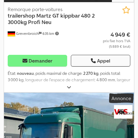
Remorque porte-voitures
trailershop
Martz GT kippbar 480 2
3000kg Profi Neu
4 949 €
Grevenbroich
635 km
prix fixe hors TVA
(5 889 € brut)
Demander
Appel
État:
nouveau
, poids maximal de charge:
2 270 kg
, poids total:
3 000 kg
, longueur de l'espace de chargement:
4 800 mm
, largeur
de l’espace de chargement:
2 050 mm
, Année de construction:
2026
, ANHÄNGERWIRTZ, votre partenaire pour l'achat de votre
Annonce
nouvelle remorque, vous propose des marques de renom ! Plus
de 850 nouvelles remorques en stock. Plus de 130 remorques
d'occasion disponibles en permanence. Exemple sans
engagement : rubrique « transporteurs de véhicules » sur
trailershop Credjzndx Rspfx Afijf Martz, transporteur de voitures
Carkipper 3000, dimensions 485x205 cm, 3000 kg, plateforme
tandem avec châssis ALKO à plancher bas en V, amortisseurs de