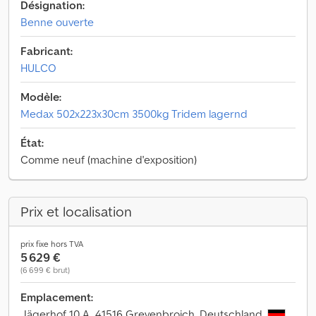
Désignation:
Benne ouverte
Fabricant:
HULCO
Modèle:
Medax 502x223x30cm 3500kg Tridem lagernd
État:
Comme neuf (machine d'exposition)
Prix et localisation
prix fixe hors TVA
5 629 €
(6 699 € brut)
Emplacement:
Jägerhof 10 A, 41516 Grevenbroich, Deutschland