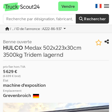
Vendre
Rechercher
/ ... / ID de l'annonce : A222-86-937
Benne ouverte
HULCO
Medax 502x223x30cm
3500kg Tridem lagernd
prix fixe hors TVA
5 629 €
(6 699 € brut)
État
machine d'exposition
Emplacement
Grevenbroich