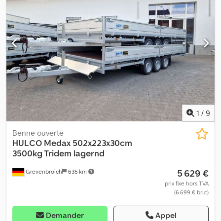
1
/
9
Benne ouverte
HULCO
Medax 502x223x30cm
3500kg Tridem lagernd
5 629 €
Grevenbroich
635 km
prix fixe hors TVA
(6 699 € brut)
Demander
Appel