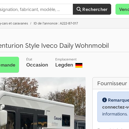
Rechercher
Ven
-cars et caravanes
ID de l'annonce : A222-87-017
nturion Style Iveco Daily Wohnmobil
État
Emplacement
Occasion
Legden
demande
Fournisseur
Remarque
connectez-v
informations.