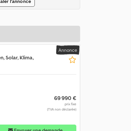
aler l'annonce
Annonce
n, Solar, Klima,
69 990 €
prix fixe
(TVA non déclarée)
Envoyer une demande