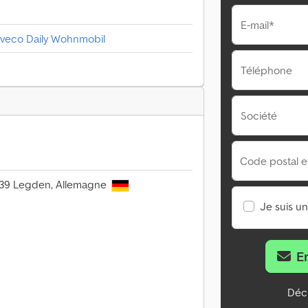
E-mail*
Iveco Daily Wohnmobil
Téléphone
Société
Code postal et 
48739 Legden, Allemagne
Je suis u
E
Décl