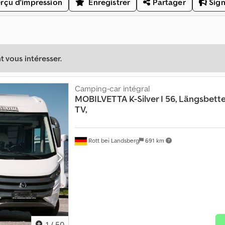
rçu d'impression
Enregistrer
Partager
Sign
 vous intéresser.
Camping-car intégral
MOBILVETTA
K-Silver I 56, Längsbette
TV,
Rott bei Landsberg
691 km
1
/
50