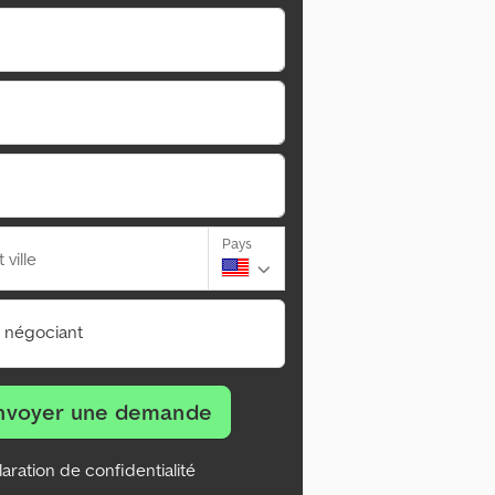
Pays
ville
n négociant
nvoyer une demande
aration de confidentialité