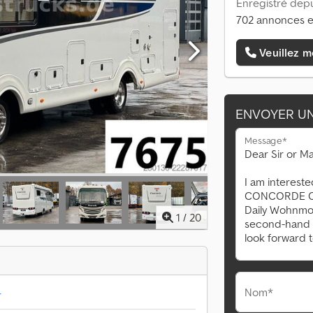
Enregistré depu
702 annonces e
Veuillez m
ENVOYER U
Message*
1
/
20
Nom*
r