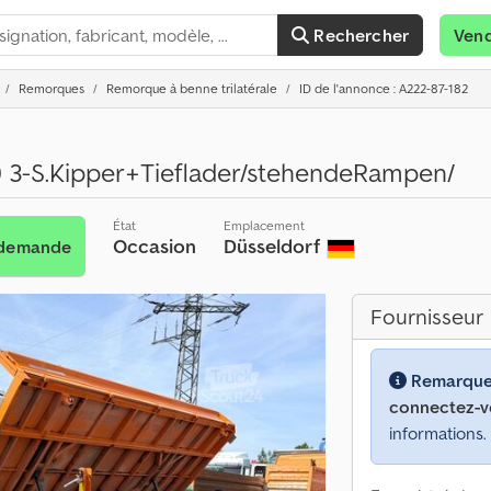
Rechercher
Ven
Remorques
Remorque à benne trilatérale
ID de l'annonce : A222-87-182
 3-S.Kipper+Tieflader/stehendeRampen/
État
Emplacement
Occasion
Düsseldorf
 demande
Fournisseur
Remarque
connectez-v
informations.