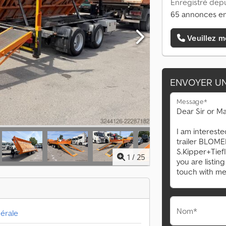
Enregistré depu
65 annonces en
Veuillez m
ENVOYER U
Message*
1
/
25
Nom*
érale