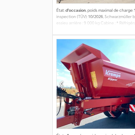
État:
d'occasion
, poids maximal de charge:
inspection (TÜV):
10/2026
, Schwarzmüller b
essieu arrière : 9 000 kg Cabine : * Réfrigé
pneumatique * Jantes alliage : Non * Essieu
Documents : * Poids à vide : 4 600 kg * CT/