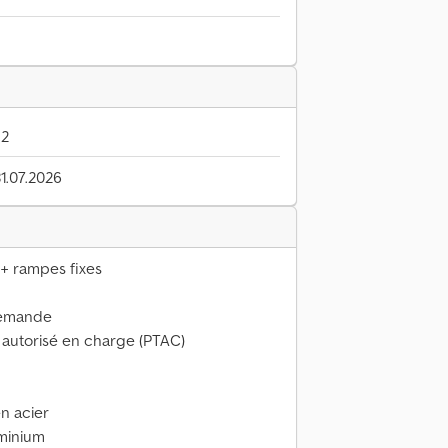
82
31.07.2026
+ rampes fixes
llemande
l autorisé en charge (PTAC)
en acier
uminium