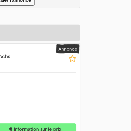
aler l'annonce
Annonce
 Achs
Information sur le prix