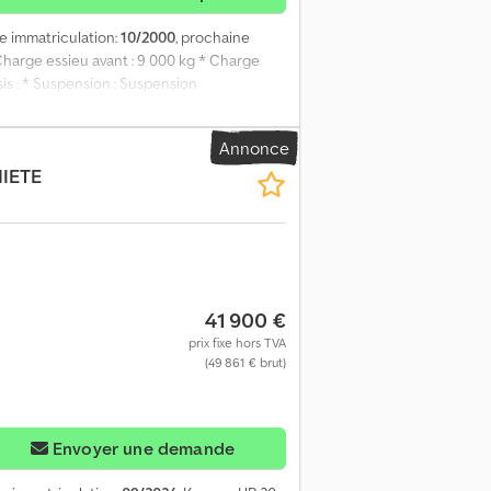
re immatriculation:
10/2000
, prochaine
Charge essieu avant : 9 000 kg * Charge
sis : * Suspension : Suspension
 000 kg Sellette : * Kingpin handicapé : Non
Annonce
MIETE
41 900 €
prix fixe hors TVA
(49 861 € brut)
Envoyer une demande