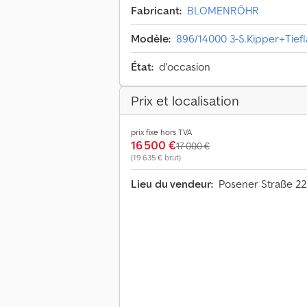
Fabricant:
BLOMENRÖHR
Modèle:
896/14000 3-S.Kipper+Tie
État:
d'occasion
Prix et localisation
prix fixe hors TVA
16 500 €
17 000 €
(19 635 € brut)
Lieu du vendeur:
Posener Straße 22