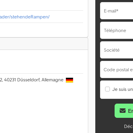
E-mail*
flader/stehendeRampen/
Téléphone
Société
Code postal et 
2, 40231 Düsseldorf, Allemagne
Je suis u
E
Décl