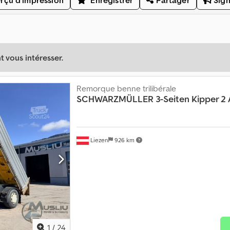
rçu d'impression
Enregistrer
Partager
Sign
 vous intéresser.
Remorque benne trilibérale
SCHWARZMÜLLER
3-Seiten Kipper 2
Liezen
926 km
1
/
24