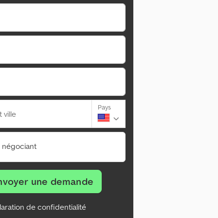
Pays
ville
n négociant
nvoyer une demande
aration de confidentialité