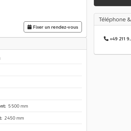
Téléphone &
Fixer un rendez-vous
+49 211 9..
g
nt:
5 500 mm
:
2 450 mm