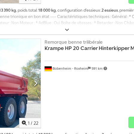
13 390 kg
, poids total:
18 000 kg
, configuration d'essieux:
2 essieux
, premiè
enne trionique en bon état ---- Caractéristiques techniques : Général : * 
rateur : Non Moteur : * AdBlue : Oui Boîte de vitesses : * Retarder : Non Châs
 relevable : Non * Essieu directeur : Non * Charge admissible par essieu : 9
contrôle pollution valable jusqu'à : 10/2026 Chjdpfoy Rwpwjx Apyoa
Remorque benne trilibérale
Krampe
HP 20 Carrier Hinterkipper 
Bobenheim - Roxheim
591 km
1
/
22