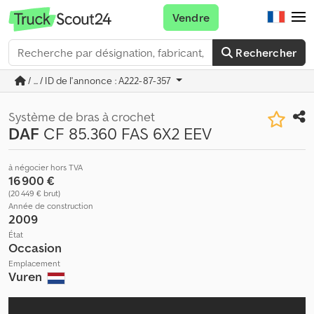
Vendre
Rechercher
/ ... / ID de l'annonce : A222-87-357
Système de bras à crochet
DAF
CF 85.360 FAS 6X2 EEV
à négocier hors TVA
16 900 €
(20 449 € brut)
Année de construction
2009
État
Occasion
Emplacement
Vuren