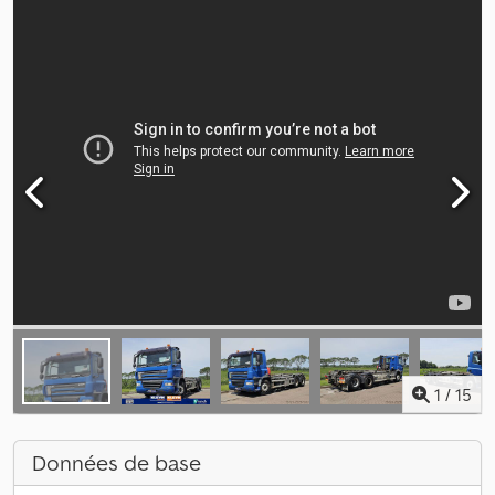
1
/
15
Données de base