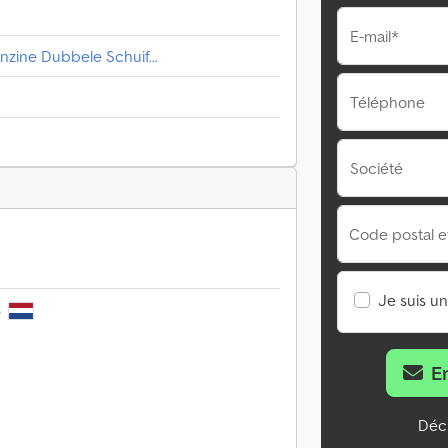
E-mail*
nzine Dubbele Schuif...
Téléphone
Société
Code postal et 
Je suis u
s
E
Décl