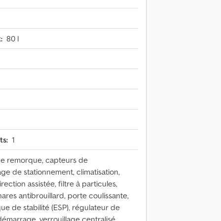
:
80 l
ts:
1
 de remorque, capteurs de
ge de stationnement, climatisation,
rection assistée, filtre à particules,
res antibrouillard, porte coulissante,
 de stabilité (ESP), régulateur de
idémarrage, verrouillage centralisé