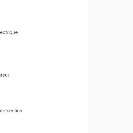
lectrique
uteur
ntersection