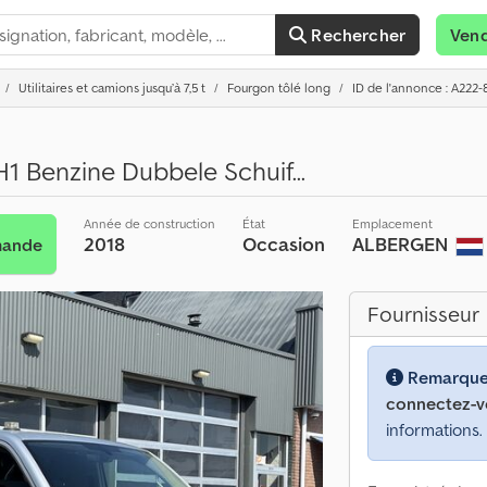
Rechercher
Ven
Utilitaires et camions jusqu’à 7,5 t
Fourgon tôlé long
ID de l'annonce : A222-
H1 Benzine Dubbele Schuif...
Année de construction
État
Emplacement
2018
Occasion
ALBERGEN
mande
Fournisseur
Remarque
connectez-v
informations.