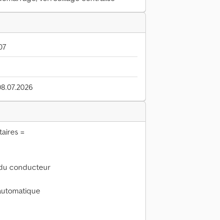
07
08.07.2026
aires =
e du conducteur
 automatique