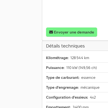
Envoyer une demande
Détails techniques
Kilométrage:
128 544 km
Puissance:
110 kW (149,56 ch)
Type de carburant:
essence
Type d'engrenage:
mécanique
Configuration d'essieux:
4x2
Empattement:
3 400 mm