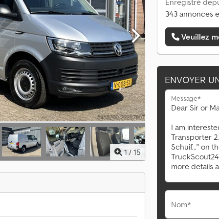
Enregistré depu
343 annonces e
Veuillez m
ENVOYER U
Message*
1
/
15
Nom*