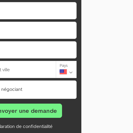
Pays
ville
n négociant
nvoyer une demande
aration de confidentialité