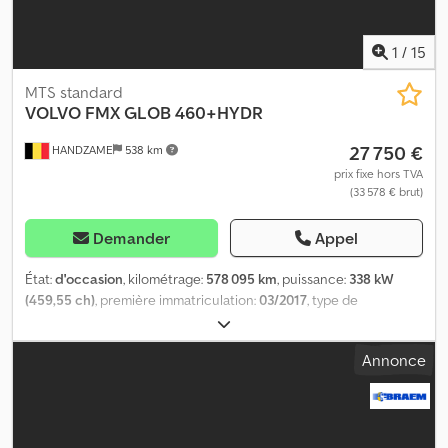
1
/
15
MTS standard
VOLVO
FMX GLOB 460+HYDR
27 750 €
HANDZAME
538 km
prix fixe hors TVA
(33 578 € brut)
Demander
Appel
État:
d'occasion
, kilométrage:
578 095 km
, puissance:
338 kW
(459,55 ch)
, première immatriculation:
03/2017
, type de
carburant:
diesel
, dimension des pneus:
315/80R22.5
,
configuration d'essieux:
4x2
, empattement:
3 700 mm
, carburant:
Annonce
diesel
, couleur:
blanc
, cabine conducteur:
cabine couchette
,
type d'engrenage:
automatique
, classe d'émission:
Euro 6
,
suspension:
acier-air
, Année de construction:
2017
, Équipement:
climatisation, régulation électrique des vitres
, Dimension des
pneus : 315/80R22.5 Essieu avant : Suspension à lames Essieu