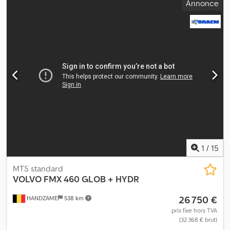
Annonce
diesel
, couleur:
blanc
, cabine conducteur:
cabine couchette
,
type d'engrenage:
automatique
, classe d'émission:
Euro 6
,
suspension:
acier-air
, Année de construction:
2017
, Équipement:
climatisation, régulation électrique des vitres
, Dimension des
pneus : 315/80R22.5 Essieu avant : suspension à lames Essieu
arrière : jumelé ; suspension pneumatique Transmission : roues
motrices Nombre de cylindres : 6 Poids à vide : 7 470 kg Charge
utile : 11 530 kg PTAC : 19 000 kg Marque du moteur : Volvo =
Autres options et équipements = Chjdex Upypjpfx Altsa -
Hydraulique pour benne basculante - Prise de force (PTO)
1
/
15
MTS standard
VOLVO
FMX 460 GLOB + HYDR
26 750 €
HANDZAME
538 km
prix fixe hors TVA
(32 368 € brut)