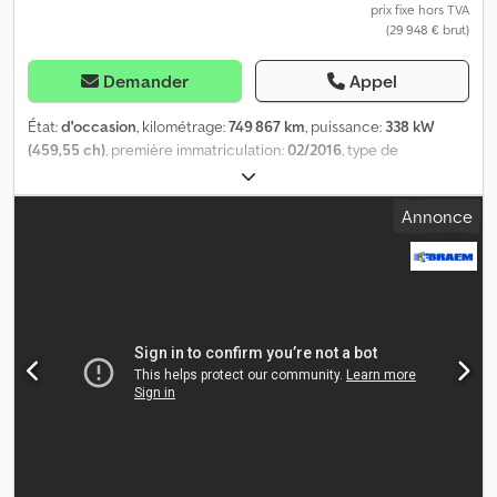
prix fixe hors TVA
(29 948 € brut)
Demander
Appel
État:
d'occasion
, kilométrage:
749 867 km
, puissance:
338 kW
(459,55 ch)
, première immatriculation:
02/2016
, type de
carburant:
diesel
, dimension des pneus:
315/80R22,5
,
configuration d'essieux:
4x2
, carburant:
diesel
, couleur:
blanc
,
Annonce
cabine conducteur:
cabine couchette
, type d'engrenage:
automatique
, classe d'émission:
Euro 6
, suspension:
acier-air
,
Année de construction:
2016
, Équipement:
climatisation,
régulation électrique des vitres
, Dimension des pneus :
315/80R22,5 Essieu avant : suspension à lames Essieu arrière :
jumelés ; suspension pneumatique Transmission : roues Poids à
vide : 7 472 kg Charge utile : 11 528 kg PTAC : 19 000 kg = Autres
options et équipements = Chodpfoy Uw Hdex Altja - Hydraulique
pour benne basculante - Prise de force (PTO)