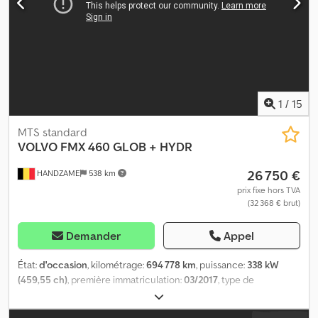
Autres options et équipements = - Hydraulique pour benne
basculante Cedoxp Ncwepfx Alteha - Prise de force (PTO)
1
/
15
MTS standard
VOLVO
FMX 460 GLOB + HYDR
26 750 €
HANDZAME
538 km
prix fixe hors TVA
(32 368 € brut)
Demander
Appel
État:
d'occasion
, kilométrage:
694 778 km
, puissance:
338 kW
(459,55 ch)
, première immatriculation:
03/2017
, type de
carburant:
diesel
, dimension des pneus:
315/80R22.5
,
configuration d'essieux:
4x2
, empattement:
3 700 mm
, carburant: