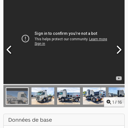
1
/
16
Données de base