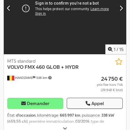
utile : 11 535 kg PTAC : 19 000 kg Marque moteur : Volvo = Autres
options et accessoires = - Hydraulique pour benne Chjdpoy Uw E
Tsfx Altja - Prise de force (PTO)
1
/
15
MTS standard
VOLVO
FMX 460 GLOB + HYDR
24 750 €
HANDZAME
538 km
prix fixe hors TVA
(29 948 € brut)
Demander
Appel
État:
d'occasion
, kilométrage:
665 997 km
, puissance:
338 kW
(459,55 ch)
, première immatriculation:
03/2016
, type de
carburant:
diesel
, dimension des pneus:
315/80R22.5
,