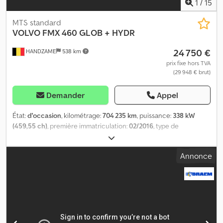
1
/
15
MTS standard
VOLVO
FMX 460 GLOB + HYDR
24 750 €
HANDZAME
538 km
prix fixe hors TVA
(29 948 € brut)
Demander
Appel
État:
d'occasion
, kilométrage:
704 235 km
, puissance:
338 kW
(459,55 ch)
, première immatriculation:
02/2016
, type de
carburant:
diesel
, dimension des pneus:
315/80R22,5
,
configuration d'essieux:
4x2
, empattement:
3 700 mm
, carburant:
Annonce
diesel
, couleur:
blanc
, cabine conducteur:
cabine couchette
,
type d'engrenage:
automatique
, classe d'émission:
Euro 6
,
suspension:
acier-air
, Année de construction:
2016
, Équipement:
climatisation, régulation électrique des vitres
, Dimension des
pneus : 315/80R22,5 Essieu avant : suspension à lames Essieu
arrière : jumelés ; suspension pneumatique Transmission : roues
Poids à vide : 7 472 kg Charge utile : 11 528 kg PTAC : 19 000 kg =