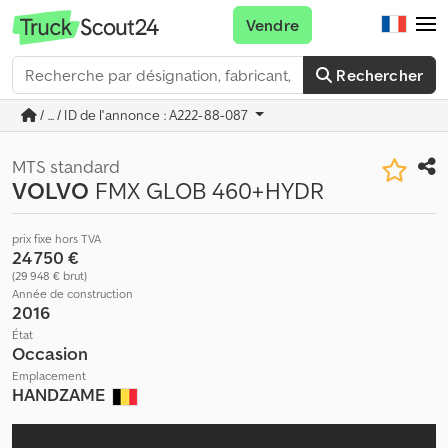
Vendre
Rechercher
/ ... / ID de l'annonce : A222-88-087
MTS standard
VOLVO
FMX GLOB 460+HYDR
prix fixe hors TVA
24 750 €
(29 948 € brut)
Année de construction
2016
État
Occasion
Emplacement
HANDZAME