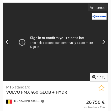
configuration d'essieux:
4x2
, empattement:
3 700 mm
, carburant:
Annonce
diesel
, couleur:
blanc
, cabine conducteur:
cabine couchette
,
type d'engrenage:
automatique
, classe d'émission:
Euro 6
,
suspension:
acier-air
, Année de construction:
2016
, Équipement:
climatisation, régulation électrique des vitres
, Dimension des
pneus : 315/80R22.5 Essieu avant : suspension à lames Essieu
arrière : jumelé ; suspension pneumatique Transmission : roue
Nombre de cylindres : 6 Poids à vide : 7 482 kg Charge utile : 11 518
kg PTAC : 19 000 kg Marque moteur : Volvo = Autres options et
équipements = - Hydraulique de benne Csdpoxxxxasfx Altoha -
Prise de force (PTO)
1
/
15
MTS standard
VOLVO
FMX 460 GLOB + HYDR
26 750 €
HANDZAME
538 km
prix fixe hors TVA