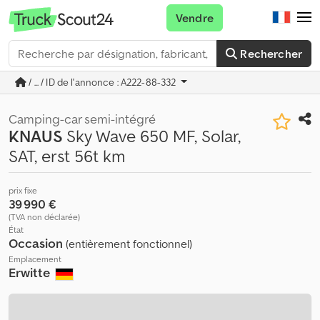
Vendre
Rechercher
/ ... / ID de l'annonce : A222-88-332
Camping-car semi-intégré
KNAUS
Sky Wave 650 MF, Solar,
SAT, erst 56t km
prix fixe
39 990 €
(TVA non déclarée)
État
Occasion
(entièrement fonctionnel)
Emplacement
Erwitte