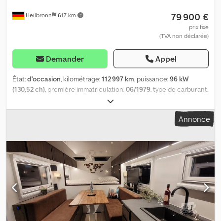
79 900 €
Heilbronn
617 km
prix fixe
(TVA non déclarée)
Demander
Appel
État:
d'occasion
, kilométrage:
112 997 km
, puissance:
96 kW
(130,52 ch)
, première immatriculation:
06/1979
, type de carburant:
diesel
, poids total:
7 490 kg
, configuration d'essieux:
2 essieux
,
couleur:
blanc
, type d'engrenage:
mécanique
, suspension:
autre
,
Annonce
nombre de sièges:
5
, longueur totale:
6 700 mm
, Équipement:
chauffage de stationnement, régulateur de vitesse, salle de
bains, transmission intégrale
, Lit fixe, lits superposés, douche
séparée, groupe de sièges central, véhicule ancien, radio,
direction assistée, contrôle technique et antipollution neufs,
U1300 avec homologation de collection (carte grise H), boîte de
vitesses manuelle, diesel, transmission intégrale, réservoirs gasoil
4x 125 L + 70 L pour chauffage stationnaire (tous réservoirs
commutables individuellement), chauffage stationnaire à
télécommande (installation 2020), direction assistée, régulateur