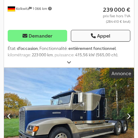
directement des prix correct du marche. Regarder sur pour voir
239 000 €
Kolkwitz
1 066 km
notre stock et promotions. 130.000m2 de surface et 20.000m2
magasin, garage et carrosserie tout equipe. Regarder notre video
prix fixe hors TVA
(284 410 € brut)
Société: :
Demander
Appel
État:
d'occasion
, Fonctionnalité:
entièrement fonctionnel
,
kilométrage:
223 000 km
, puissance:
415,56 kW (565,00 ch)
,
première immatriculation:
06/2024
, type de carburant:
diesel
,
poids total:
23 000 kg
, configuration d'essieux:
6x4
, couleur:
bleu
,
Annonce
cabine conducteur:
cabine couchette
, type d'engrenage:
mécanique
, classe d'émission:
Euro 6
, Équipement:
ABS, airbag,
blocage de différentiel, béquet, chauffage de stationnement,
climatisation, contrôle de traction, filtre à particules,
hydraulique, ordinateur de bord, régulateur de vitesse
, -
Kenworth W900L Nouveau modèle - cuir, bois... Équipement
complet !! - Frein-moteur Jake Brake, moteur Cummins - Boîte de
vitesses Fuller 18 rapports - Garde-boues arrière au choix du
client inclus dans le prix - Tubes d'échappement 6" - Phares à LED
- Réfrigérateur - Micro-ondes - Cabine couchette 70" Stand-Up, 2