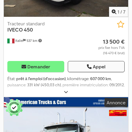
1
/
7
Tracteur standard
IVECO
450
13 500 €
Italie
537 km
prix fixe hors TVA
(16 470 € brut)
Demander
Appel
État:
prêt à l'emploi (d'occasion)
, kilométrage:
607 000 km
,
puissance:
331 kW (450,03 ch)
, première immatriculation:
09/2012
,
carburant:
diesel
, classe d'émission:
Euro 5
, Pneus neufs, révisé,
entretenu Dcedpfx Anewqfx Tjxjk
Annonce