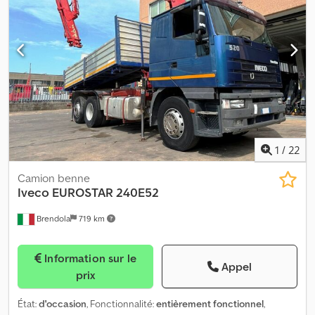
anciens Soufflets de suspension pneumatique et silentblocs de
l’essieu arrière neufs, immatriculation néerlandaise Djdpfxex
Tpvuo Anxsck Vidange moteur et remplacement de tous les
filtres récents Le camion roule et passe bien les vitesses. Il s'agit
d'un camion de 33 ans, ne vous attendez donc pas à un véhicule
neuf. Il est en bon état pour son âge. Un nouveau contrôle
technique est possible sur demande. Prix : 29 995 € + 21% TVA
Pour plus d’informations, merci de nous contacter.
1
/
22
Camion benne
Iveco
EUROSTAR 240E52
Brendola
719 km
Information sur le
Appel
prix
État:
d'occasion
, Fonctionnalité:
entièrement fonctionnel
,