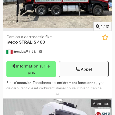
1
/
31
Camion à carrosserie fixe
Iveco
STRALIS 460
Brendola
719 km
Information sur le
Appel
prix
État:
d'occasion
, Fonctionnalité:
entièrement fonctionnel
, type
de carburant:
diesel
, carburant:
diesel
, couleur:
blanc
, cabine
conducteur:
cabine courte
, Année de construction:
2014
,
Équipement:
grue
, IVECO STRALIS 460 Année 2014
Annonce
Dsdpfxswdxade Anxeck Diesel / Euro 6C 0 km – MOTEUR NEUF
Boîte manuelle / Cylindrée 10 308 / 338 kW PTAC : 26,0 t Charge
utile : 12 960 kg Empattement : 4 300 mm Benne fixe : 5 370 x 2 550