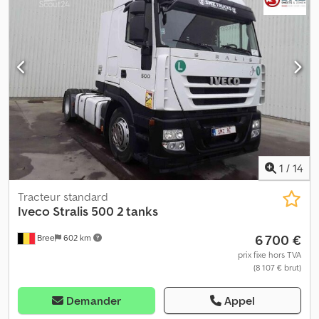
mm – Hauteur des ridelles : 800 mm Grue PK 32080 D – 5
rallonges Radiocommande Camion climatisé
1
/
14
Tracteur standard
Iveco
Stralis 500 2 tanks
6 700 €
Bree
602 km
prix fixe hors TVA
(8 107 € brut)
Demander
Appel