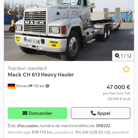
1
/
12
Tracteur standard
Mack
CH 613 Heavy Hauler
47 000 €
Eltmann
753 km
prix fixe hors TVA
(55 930 € brut)
Demander
Appel
État:
d'occasion
, numéro de machine/véhicule:
058222
,
kilométrage:
839 715 km
, puissance:
314 kW (426,92 ch)
, première