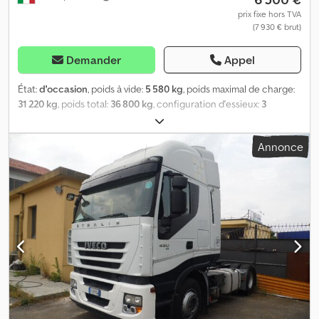
prix fixe hors TVA
(7 930 € brut)
Demander
Appel
État:
d'occasion
, poids à vide:
5 580 kg
, poids maximal de charge:
31 220 kg
, poids total:
36 800 kg
, configuration d'essieux:
3
essieux
, première immatriculation:
08/2001
, prochaine inspection
(TÜV):
01/2027
, volume de l'espace de chargement:
25 m³
,
Annonce
longueur totale:
9 730 mm
, largeur totale:
2 550 mm
, suspension:
air
, dimension des pneus:
385/65 R 22,5
, état des pneus:
20
pourcentage
, Année de construction:
2001
, Équipement:
ABS
,
Freins à tambour, premier essieu relevable, troisième essieu
directeur, benne basculante en aluminium de 25 mètres cubes,
hayon arrière à fermeture étanche avec loquets et goulotte,
double vibrateur, bâche électrique Marcolin. Dcjdpfx
Anszcpgqoxjk