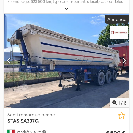
kilométrage:
623 500 km
, type de carburant:
diesel
, couleur:
bleu
,
cabine conducteur:
cabine couchette
, classe d'émission:
euro1
,
Année de construction:
2007
, Équipement:
grue
, IVECO
Annonce
EUROSTAR 240E52 6x2 – Année 1995 DIESEL/ Euro 1 Km : 623 500
Boîte manuelle / Cylindrée : 17 173 / 378 kW PTAC : 26 000 kg
Charge utile : 11 930 kg / Empattement : 4 200 mm Équipements :
Dedezadtmopfx Anxsck - Cabine couchette Carrosserie : - Benne
basculante 5140x2550 mm - Grue AV V819 3S + Flèche
additionnelle 2S * Année de la grue : 2001 * Traverse arrière *
Radiocommande
1
/
6
Semi-remorque benne
STAS
SA337G
6 500 €
Brescia
625 km