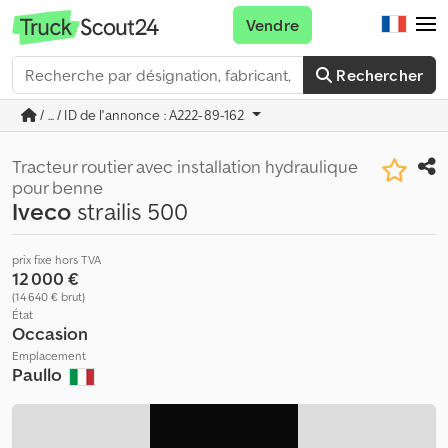
Vendre
Rechercher
/ ... / ID de l'annonce : A222-89-162
Tracteur routier avec installation hydraulique
pour benne
Iveco
strailis 500
prix fixe hors TVA
12 000 €
(14 640 € brut)
État
Occasion
Emplacement
Paullo