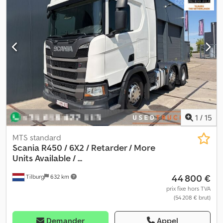
1
/
15
MTS standard
Scania
R450 / 6X2 / Retarder / More
Units Available / ...
44 800 €
Tilburg
632 km
prix fixe hors TVA
(54 208 € brut)
Demander
Appel