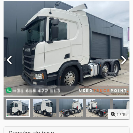
1
/
15
Données de base