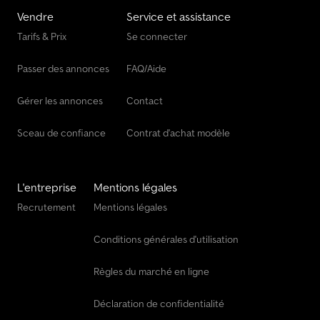
valide jusqu’au 01.2027 État État technique : très bon État
Vendre
Service et assistance
esthétique : très bon Codpfezin D Tjx Akkorf Dommages : aucun
Tarifs & Prix
Se connecter
Passer des annonces
FAQ/Aide
Gérer les annonces
Contact
Sceau de confiance
Contrat d'achat modèle
L'entreprise
Mentions légales
Recrutement
Mentions légales
Conditions générales d'utilisation
Règles du marché en ligne
Déclaration de confidentialité