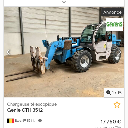
fonctionnement:
10 288 h
, = Options et équipements
supplémentaires = - Fourche à palettes - Godet = Informations
Annonce
complémentaires = Poids à vide : 6 950 kg Capacité de levage : 3
400 kg Veuillez contacter Geert Geuens pour plus d'informations.
Djdpfxoy A Nr Ij Aftekr
1
/
15
Chargeuse télescopique
Genie
GTH 3512
17 750 €
Balen
591 km
prix fixe hors TVA