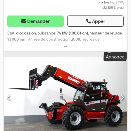
prix fixe hors TVA
(22 385 € brut)
Demander
Appel
État:
d'occasion
, puissance:
74 kW (100,61 ch)
, hauteur de levage:
13 000 mm
, Année de construction:
2008
, heures de
fonctionnement:
6 481 h
, = Options et accessoires
supplémentaires = - Fourche de chargement Dkjdpfxezcpbuj
Annonce
Aftsr = Informations complémentaires = Poids à vide : 10 740 kg
Capacité de levage : 3 500 kg Pour obtenir de plus amples
informations, veuillez contacter Geert Geuens.