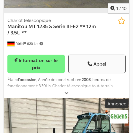
1
/
10
Chariot télescopique
Manitou
MT 1235 S Serie III-E2 ** 12m
/ 3.5t. **
Fürth
620 km
Information sur le
Appel
prix
État:
d'occasion
, Année de construction:
2008
, heures de
fonctionnement:
3 301 h
, Chariot télescopique tout-terrain
MANITOU, type : MT 1235 S Série III-E2 - 4x4x4, première mise en
service : 2009, CAPACITÉ DE LEVAGE : 3 500 kg, HAUTEUR DE
Annonce
LEVAGE : 12,00 m, FOURCHES LONGUES (longueur des fourches : 1
200 mm / largeur d'attache : 1 100 mm) – GRILLE DE PROTECTION
DE CHARGE, ATTACHE RAPIDE, CIRCUIT HYDRAULIQUE
ADDITIONNEL, moteur diesel PERKINS 4 cylindres (type :
2160/2200 – 83,64 ch / 61,50 kW à 2 200 tr/min), TRANSMISSION