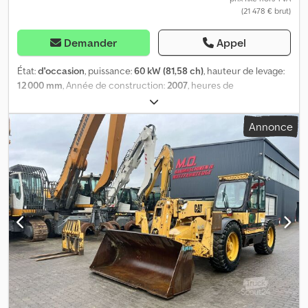
(21 478 € brut)
Demander
Appel
État:
d'occasion
, puissance:
60 kW (81,58 ch)
, hauteur de levage:
12 000 mm
, Année de construction:
2007
, heures de
fonctionnement:
4 470 h
, = Options et accessoires
supplémentaires = - Fourche de chargement = Informations
Annonce
complémentaires = Capacité de levage : 3 500 kg Dedjzi Um Iepfx
Aftekr Pour obtenir de plus amples informations, veuillez
contacter Geert Geuens.