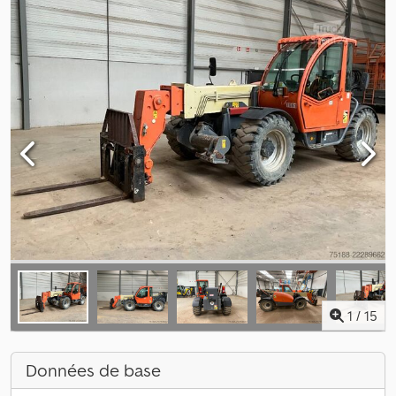
1
/
15
Données de base