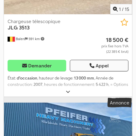
1
/
15
Chargeuse télescopique
JLG
3513
18 500 €
Balen
591 km
prix fixe hors TVA
(22 385 € brut)
Demander
Appel
État:
d'occasion
, hauteur de levage:
13 000 mm
, Année de
construction:
2007
, heures de fonctionnement:
5 422 h
, = Options
et accessoires supplémentaires = - Fourche de chargement =
Informations complémentaires = Dkjdpfx Afjzlhrpotsr Poids à vide :
Annonce
10 710 kg Capacité de levage : 3 500 kg Pour plus d’informations,
veuillez contacter Geert Geuens.