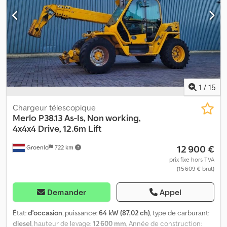
1
/
15
Chargeur télescopique
Merlo
P38.13 As-Is, Non working,
4x4x4 Drive, 12.6m Lift
12 900 €
Groenlo
722 km
prix fixe hors TVA
(15 609 € brut)
Demander
Appel
État:
d'occasion
, puissance:
64 kW (87,02 ch)
, type de carburant:
diesel
, hauteur de levage:
12 600 mm
, Année de construction: