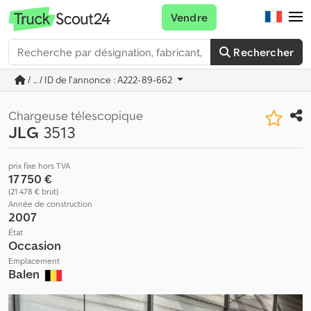
Vendre
Rechercher
/ ... / ID de l'annonce : A222-89-662
Chargeuse télescopique
JLG
3513
prix fixe hors TVA
17 750 €
(21 478 € brut)
Année de construction
2007
État
Occasion
Emplacement
Balen