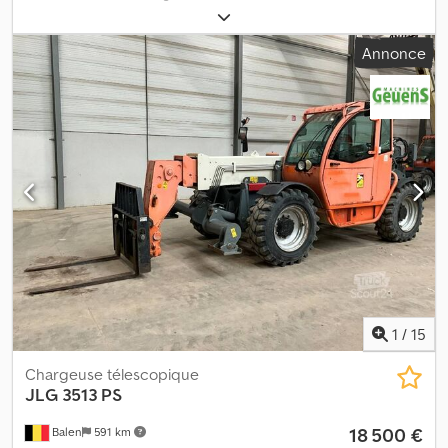
2008
, heures de fonctionnement:
7 932 h
, Poids à vide : 9 100 kg
Dkjdpfx Aeyikdhsfter Marque du moteur : Perkins Capacité de
Annonce
levage : 3 800 kg Dimensions du compartiment de chargement :
695 x 222 x 244 cm Vitesse maximale : 40 km/h Numéro de série :
B8157268 État des pneus avant : 50 % État des pneus arrière : 50
% Veuillez contacter le groupe PFEIFER pour plus d’informations.
1
/
15
Chargeuse télescopique
JLG
3513 PS
18 500 €
Balen
591 km