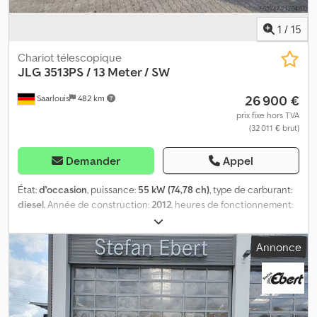
1
/
15
Chariot télescopique
JLG
3513PS / 13 Meter / SW
26 900 €
Saarlouis
482 km
prix fixe hors TVA
(32 011 € brut)
Demander
Appel
État:
d'occasion
, puissance:
55 kW (74,78 ch)
, type de carburant:
diesel
, Année de construction:
2012
, heures de fonctionnement:
3 384 h
, Poids à vide: 11.050 kg Dkedpfxsy An U Uj Aftsr
Annonce