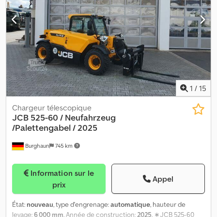
1
/
15
Chargeur télescopique
JCB
525-60 / Neufahrzeug
/Palettengabel / 2025
Burghaun
745 km
Information sur le
Appel
prix
État:
nouveau
, type d'engrenage:
automatique
, hauteur de
levage:
6 000 mm
, Année de construction:
2025
, ∗JCB 525-60