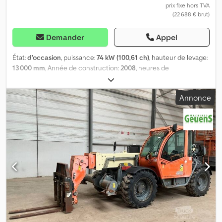
prix fixe hors TVA
(22 688 € brut)
Demander
Appel
État:
d'occasion
, puissance:
74 kW (100,61 ch)
, hauteur de levage:
13 000 mm
, Année de construction:
2008
, heures de
fonctionnement:
5 013 h
, = Options et accessoires
supplémentaires = - Fourche de chargement Dkjdpfx
Annonce
Afezlpthotsr = Informations complémentaires = Poids à vide : 10
750 kg Capacité de levage : 3 500 kg Pour plus d'informations,
veuillez contacter Geert Geuens.