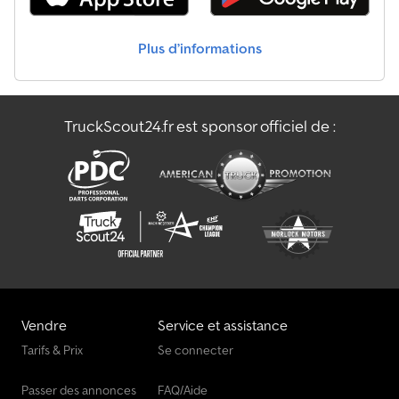
double Informations techniques Nombre de cylindres : 6
Cylindrée du moteur : 7 146 cm³ Configuration des essieux
Plus d’informations
Suspension : suspension à ressorts à lames Essieu avant : Charge
maximale sur l'essieu : 5 800 kg ; Usure des pneus gauche : 90 % ;
Usure des pneus droite : 90 % Essieu arrière : Pneus jumelés ;
Blocage du différentiel ; Charge maximale sur l'essieu : 10 900 kg ;
TruckScout24.fr est sponsor officiel de :
Usure des pneus gauche (intérieur) : 90 % ; Usure des pneus
gauche (extérieur) : 90 % ; Usure des pneus droite (intérieur) : 90
% ; Usure des pneus droite (extérieur) : 90 % Poids Poids à vide : 5
175 kg Charge utile : 10 825 kg PTAC : 16 000 kg Entretien,
historique et état Contrôle technique (APK) : valide jusqu'au
04.2027 État technique : très bon État esthétique : très bon
Vendre
Service et assistance
Tarifs & Prix
Se connecter
Passer des annonces
FAQ/Aide