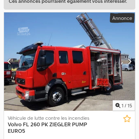
Ces annonces pourraient également vous intéresser.
Annonce
1
/
15
Véhicule de lutte contre les incendies
Volvo
FL 260 PK ZIEGLER PUMP
EURO5