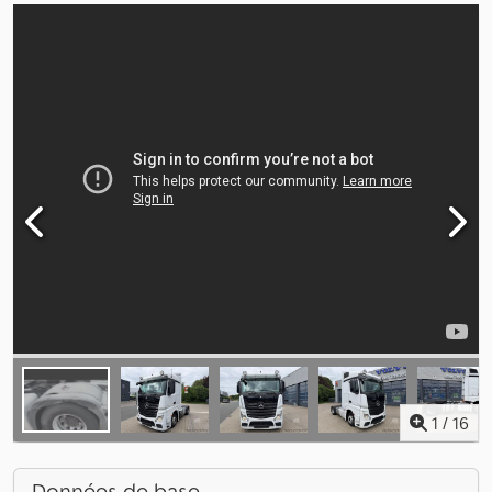
1
/
16
Données de base