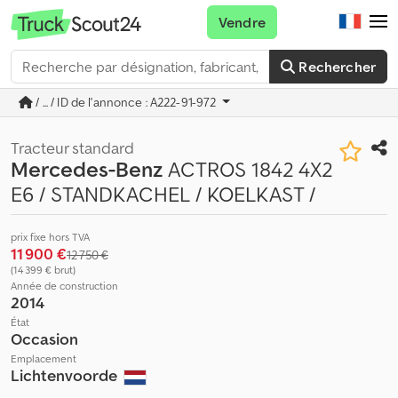
Vendre
Rechercher
/ ... / ID de l'annonce : A222-91-972
Tracteur standard
Mercedes-Benz
ACTROS 1842 4X2
E6 / STANDKACHEL / KOELKAST /
prix fixe hors TVA
11 900 €
12 750 €
(14 399 € brut)
Année de construction
2014
État
Occasion
Emplacement
Lichtenvoorde