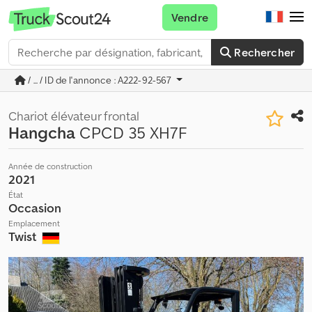
Vendre
Rechercher
/ ... / ID de l'annonce : A222-92-567
Chariot élévateur frontal
Hangcha
CPCD 35 XH7F
Année de construction
2021
État
Occasion
Emplacement
Twist