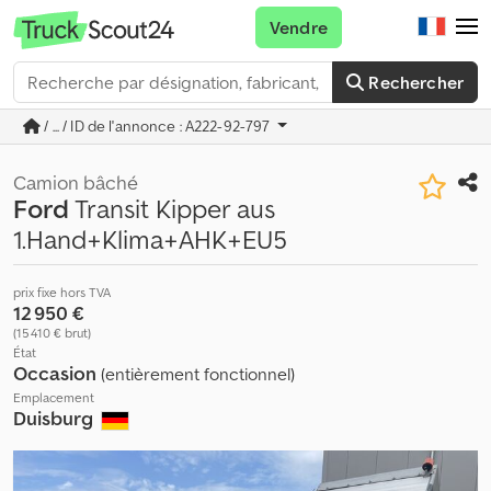
Vendre
Rechercher
/ ... / ID de l'annonce : A222-92-797
Camion bâché
Ford
Transit Kipper aus
1.Hand+Klima+AHK+EU5
prix fixe hors TVA
12 950 €
(15 410 € brut)
État
Occasion
(entièrement fonctionnel)
Emplacement
Duisburg