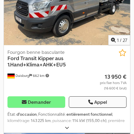
1
/
27
Fourgon benne basculante
Ford
Transit Kipper aus
1.Hand+Klima+AHK+EU5
13 950 €
Duisburg
662 km
prix fixe hors TVA
(16 600 € brut)
Demander
Appel
État:
d'occasion
, Fonctionnalité:
entièrement fonctionnel
,
kilométrage:
143 225 km
, puissance:
114 kW (155,00 ch)
, première
immatriculation:
03/2016
, type de carburant:
diesel
, poids à vide:
3 210 kg
, poids maximal de charge:
1 480 kg
, poids total:
4 690 kg
,