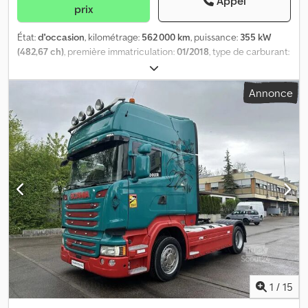
Appel
prix
État:
d'occasion
, kilométrage:
562 000 km
, puissance:
355 kW
(482,67 ch)
, première immatriculation:
01/2018
, type de carburant:
diesel
, poids total:
20 500 kg
, configuration d'essieux:
2 essieux
,
prochaine inspection (TÜV):
01/2027
, couleur:
bleu
, type
Annonce
d'engrenage:
automatique
, classe d'émission:
Euro 6
, Année de
construction:
2018
, Équipement:
ABS, climatisation, filtre à
particules, programme électronique de stabilité (ESP)
,
Informations en français : Informations supplémentaires : *
Charge utile : 12 177 kg * Hauteur : 3 950 mm * Largeur : 2 600 mm
Crjdpjy Svp Eefx Al Ief * Longueur : 6 000 mm * Type | Essieu avant
: Continental R * Taille des pneus | Essieu avant : 385/55 R22,5 *
Profondeur de la bande de roulement à l’intérieur gauche |
Essieu avant : 20 % * Profondeur de la bande de roulement à
l’intérieur droite | Essieu avant : 20 % * Charge maximale par
essieu | Essieu avant : 8 000 kg * Type | Essieu arrière : Goodyear R
* Taille des pneus | Essieu arrière : 315/70 R22,5 * Profondeur de la
bande de roulement à l’extérieur gauche | Essieu arrière : 20 % *
Profondeur de la bande de roulement à l’intérieur gauche |
1
/
15
Essieu arrière : 20 % * Profondeur de la bande de roulement à