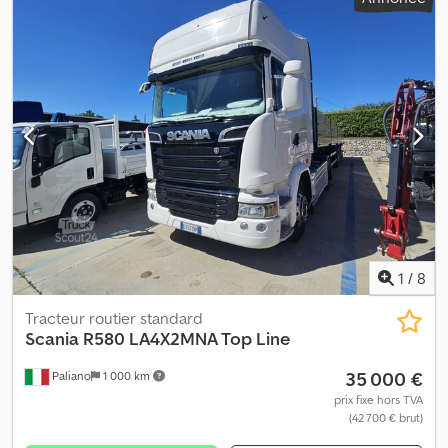
1
/
8
Tracteur routier standard
Scania
R580 LA4X2MNA Top Line
35 000 €
Paliano
1 000 km
prix fixe hors TVA
(42 700 € brut)