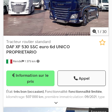
État optique: très bon Prix: Sur demande
1
/
30
Tracteur routier standard
DAF
XF 530 SSC euro 6d UNICO
PROPRIETARIO
Rende
1 375 km
Information sur le
Appel
prix
État:
très bon (occasion)
, Fonctionnalité:
fonctionnalité limitée
,
kilométrage:
507 000 km
, première immatriculation:
09/2021
, type
de carburant:
diesel
, configuration d'essieux:
4x2
, carburant:
diesel
, couleur:
bleu
, cabine conducteur:
cabine couchette
,
Annonce