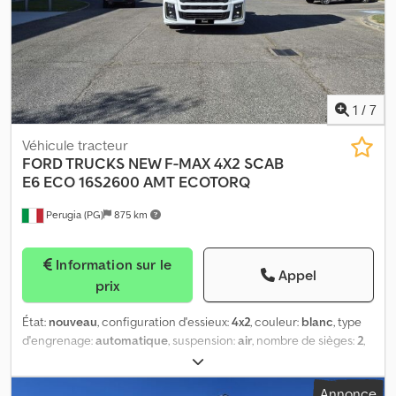
1
/
7
Véhicule tracteur
FORD TRUCKS
NEW F-MAX 4X2 SCAB
E6 ECO 16S2600 AMT ECOTORQ
Perugia (PG)
875 km
Information sur le
Appel
prix
État:
nouveau
, configuration d'essieux:
4x2
, couleur:
blanc
, type
d'engrenage:
automatique
, suspension:
air
, nombre de sièges:
2
,
Équipement:
climatisation, direction assistée, régulateur de
vitesse
, Les présentes informations ne constituent pas un
Annonce
élément contractuel. Crodpfx Aszh Ih Ajl Ijf