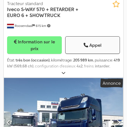
Tracteur standard
Iveco
S-WAY 570 + RETARDER +
EURO 6 + SHOWTRUCK
Roosendaal
615 km
Information sur le
Appel
prix
État:
très bon (occasion)
, kilométrage:
205 989 km
, puissance:
419
kW (569,68 ch)
, configuration d'essieux:
4x2
, freins:
intarder
,
couleur:
autre
, cabine conducteur:
cabine couchette
, type
d'engrenage:
automatique
, Année de construction:
2024
,
Annonce
Équipement:
ABS, blocage de différentiel, climatisation,
réfrigérateur, régulateur de vitesse, régulation électrique des
vitres, rétroviseur électrique, verrouillage centralisé
, = Plus
d'options et d'accessoires = - Réservoir de carburant en
aluminium - Sièges réglables électriquement = Plus
d'informations = Année de construction: 2024 Cabine: simple
Essieu avant: Direction Essieu arrière: Roues jumelées Classe
d'émission: Euro 6e État technique: très bon Csdpfeyup Rasx Al Ijrf