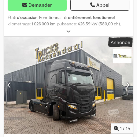
Demander
Appel
État:
d'occasion
, Fonctionnalité:
entièrement fonctionnel
,
kilométrage:
1 026 000 km
, puissance:
426,59 kW (580,00 ch)
,
première immatriculation:
01/2025
, type de carburant:
diesel
,
poids total:
18 000 kg
, configuration d'essieux:
2 essieux
, freins:
Annonce
retardeur
, couleur:
blanc
, cabine conducteur:
cabine
couchette
, type d'engrenage:
automatique
, classe d'émission:
Euro 6
, suspension:
acier-air
, Année de construction:
2015
,
Cabine Top Line, spoiler, ailes et jupes latérales, pneu arrière à 4
points, moteur V8, 580 ch, boîte de vitesses Opticruise,
réfrigérateur, climatisation et climatisation autonome, réservoir à
carburant de 600 l + système hydraulique, ralentisseur, année
d'immatriculation : 01/2015, km : 1 026 000, validité contrôle
technique : 03/2026 Csdpexfh Tgsfx Al Isrf
1
/
15