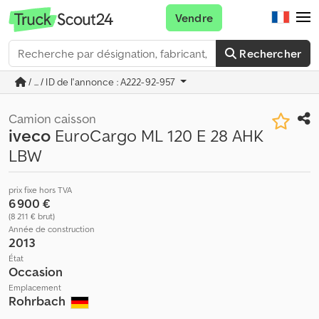
Vendre
Rechercher
/ ... / ID de l'annonce : A222-92-957
Camion caisson
iveco
EuroCargo ML 120 E 28 AHK
LBW
prix fixe hors TVA
6 900 €
(8 211 € brut)
Année de construction
2013
État
Occasion
Emplacement
Rohrbach