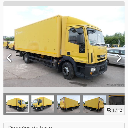
1
/
12
Données de base