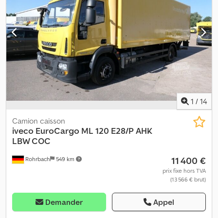
1
/
14
Camion caisson
iveco
EuroCargo ML 120 E28/P AHK
LBW COC
11 400 €
Rohrbach
549 km
prix fixe hors TVA
(13 566 € brut)
Demander
Appel