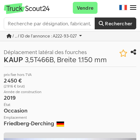
Vendre
Rechercher
/ ... / ID de l'annonce : A222-93-027
Déplacement latéral des fourches
KAUP
3,5T466B, Breite 1.150 mm
prix fixe hors TVA
2 450 €
(2 916 € brut)
Année de construction
2019
État
Occasion
Emplacement
Friedberg-Derching