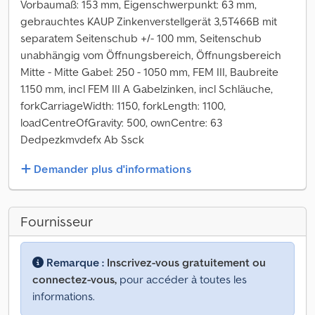
Vorbaumaß: 153 mm, Eigenschwerpunkt: 63 mm,
gebrauchtes KAUP Zinkenverstellgerät 3,5T466B mit
separatem Seitenschub +/- 100 mm, Seitenschub
unabhängig vom Öffnungsbereich, Öffnungsbereich
Mitte - Mitte Gabel: 250 - 1050 mm, FEM III, Baubreite
1.150 mm, incl FEM III A Gabelzinken, incl Schläuche,
forkCarriageWidth: 1150, forkLength: 1100,
loadCentreOfGravity: 500, ownCentre: 63
Dedpezkmvdefx Ab Ssck
Demander plus d'informations
Fournisseur
Remarque :
Inscrivez-vous gratuitement ou
connectez-vous,
pour accéder à toutes les
informations.