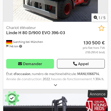
1
/
5
Chariot élévateur
Linde
H 80 D/900 EVO 396-03
130 500 €
Garching bei München
746 km
prix fixe hors TVA
(155 295 € brut)
Demander
Appel
État:
d'occasion
, numéro de machine/véhicule:
MANL1066714
,
Année de construction:
2022
, heures de fonctionnement:
1 304 h
,
capacité de charge:
8 000 kg
, hauteur de levage:
4 405 mm
, levée
libre:
1 410 mm
, centre de gravité de la charge:
900 mm
, type de
Annonce
mât:
triplex
, largeur du tablier de fourche:
2 180 mm
, longueur des
fourches:
2 400 mm
, taille du pneu avant:
8.25-15
, taille de pneu
arrière:
315/70-15
, poids à vide:
14 874 kg
, hauteur totale:
2 860
mm
, longueur totale:
3 829 mm
, largeur totale:
2 232 mm
,