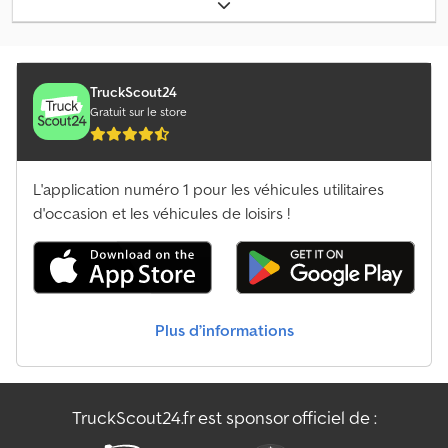
de charge:
8 000 kg
, hauteur de levage:
4 050 mm
, centre de
gravité de la charge:
900 mm
, hauteur de construction:
3 380
mm
, taille du pneu avant:
8.25-15
, taille de pneu arrière:
300-15
,
poids total:
14 160 kg
, Type de moteur : diesel, fabricant : Linde
Cedpfjw Ayl Ssx Alfjrf
TruckScout24
Gratuit sur le store
L'application numéro 1 pour les véhicules utilitaires
d'occasion et les véhicules de loisirs !
Plus d’informations
TruckScout24.fr est sponsor officiel de :