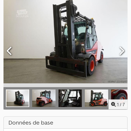
1
/
7
Données de base