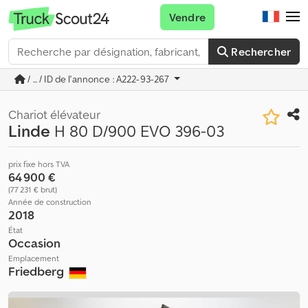
Vendre
Rechercher
/ ... / ID de l'annonce : A222-93-267
Chariot élévateur
Linde
H 80 D/900 EVO 396-03
prix fixe hors TVA
64 900 €
(77 231 € brut)
Année de construction
2018
État
Occasion
Emplacement
Friedberg